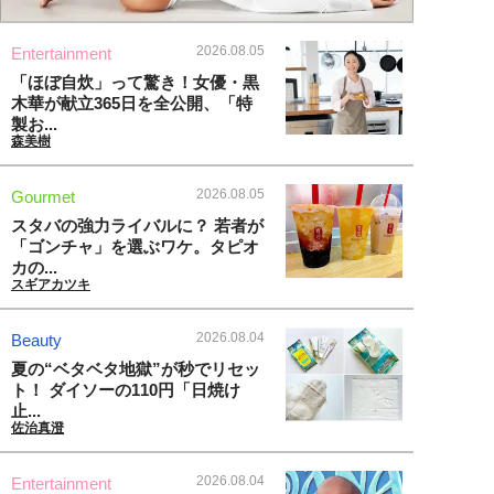
2026.08.05
Entertainment
「ほぼ自炊」って驚き！女優・黒
木華が献立365日を全公開、「特
製お...
森美樹
2026.08.05
Gourmet
スタバの強力ライバルに？ 若者が
「ゴンチャ」を選ぶワケ。タピオ
カの...
スギアカツキ
2026.08.04
Beauty
夏の“ベタベタ地獄”が秒でリセッ
ト！ ダイソーの110円「日焼け
止...
佐治真澄
2026.08.04
Entertainment