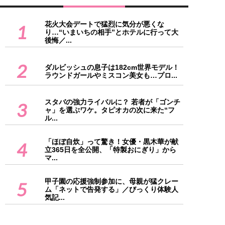
花火大会デートで猛烈に気分が悪くな
1
り…“いまいちの相手”とホテルに行って大
後悔／...
2
ダルビッシュの息子は182cm世界モデル！
ラウンドガールやミスコン美女も…プロ...
スタバの強力ライバルに？ 若者が「ゴンチ
3
ャ」を選ぶワケ。タピオカの次に来た“フ
ル...
「ほぼ自炊」って驚き！女優・黒木華が献
4
立365日を全公開、「特製おにぎり」から
マ...
甲子園の応援強制参加に、母親が猛クレー
5
ム「ネットで告発する」／びっくり体験人
気記...