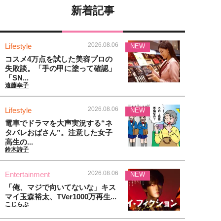
新着記事
2026.08.06
Lifestyle
NEW
コスメ4万点を試した美容プロの
失敗談。「手の甲に塗って確認」
「SN...
遠藤幸子
2026.08.06
Lifestyle
NEW
電車でドラマを大声実況する“ネ
タバレおばさん”。注意した女子
高生の...
鈴木詩子
2026.08.06
Entertainment
NEW
「俺、マジで向いてないな」キス
マイ玉森裕太、TVer1000万再生...
こじらぶ