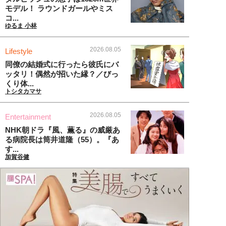
モデル！ ラウンドガールやミス
コ...
ゆるま 小林
2026.08.05
Lifestyle
同僚の結婚式に行ったら彼氏にバ
ッタリ！偶然が招いた縁？／びっ
くり体...
トシタカマサ
2026.08.05
Entertainment
NHK朝ドラ『風、薫る』の威厳あ
る病院長は筒井道隆（55）。『あ
す...
加賀谷健