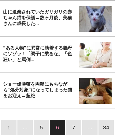
山に遺棄されていたガリガリの赤
ちゃん猫を保護→数ヶ月後、美猫
さんに成長した...
“ある人物”に異常に執着する義母
にゾゾッ！「調子に乗るな」「色
狂い」と罵倒...
ショー優勝猫を両親にもちなが
ら“処分対象”になってしまった猫
をお迎え→超絶...
1
…
5
6
7
…
34