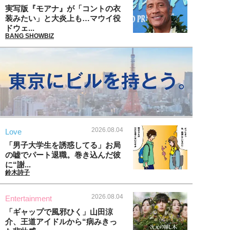
実写版『モアナ』が「コントの衣
装みたい」と大炎上も…マウイ役
ドウェ...
BANG SHOWBIZ
2026.08.04
Love
「男子大学生を誘惑してる」お局
の嘘でパート退職。巻き込んだ彼
に“謝...
鈴木詩子
2026.08.04
Entertainment
「ギャップで風邪ひく」山田涼
介、王道アイドルから“病みきっ