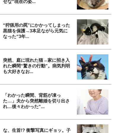
せな“現在の姿...
“狩猟用の罠”にかかってしまった
黒猫を保護→3本足ながら元気に
なった“3年...
突然、庭に現れた猫→家に招き入
れた瞬間“驚きの行動”。病気判明
も大好きなお...
「わかった瞬間、背筋が凍っ
た…」夫から突然離婚を切り出さ
れ…後々わかった“...
な、生首!? 衝撃写真にギョッ。子