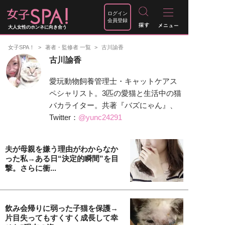
ログイン
会員登録
大人女性のホンネに向き合う
女子SPA！
著者・監修者 一覧
古川諭香
古川諭香
愛玩動物飼養管理士・キャットケアス
ペシャリスト。3匹の愛猫と生活中の猫
バカライター。共著『バズにゃん』、
Twitter：
@yunc24291
夫が母親を嫌う理由がわからなか
った私→ある日“決定的瞬間”を目
撃。さらに衝...
飲み会帰りに弱った子猫を保護→
片目失ってもすくすく成長して幸