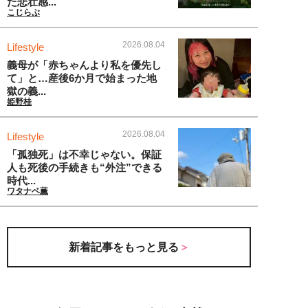
た悲壮感...
こじらぶ
2026.08.04
Lifestyle
義母が「赤ちゃんより私を優先し
て」と…産後6か月で始まった地
獄の義...
姫野桂
2026.08.04
Lifestyle
「孤独死」は不幸じゃない。保証
人も死後の手続きも“外注”できる
時代...
ワタナベ薫
新着記事をもっと見る