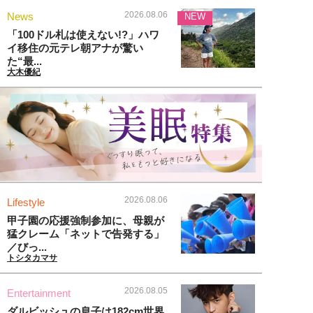
2026.08.06
News
NEW
「100ドル札は使えない!?」ハワ
イ移住の元テレ朝アナが驚い
た“最...
大木優紀
2026.08.06
Lifestyle
甲子園の応援強制参加に、母親が
猛クレーム「ネットで告発する」
／びっ...
トシタカマサ
2026.08.05
Entertainment
ダルビッシュの息子は182cm世界