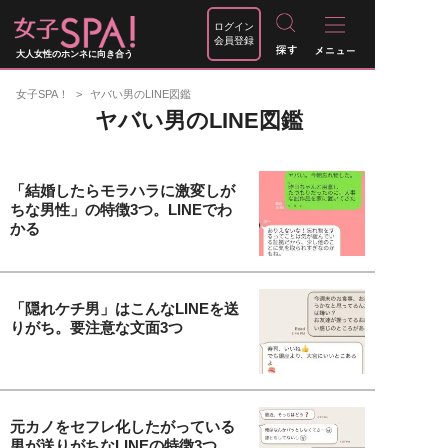
ログイン
会員登録
大人女性のホンネに向き合う
女子SPA！
ヤバい男のLINE図鑑
ヤバい男のLINE図鑑
「結婚したらモラハラに激変しが
ちな男性」の特徴3つ。LINEでわ
かる
「隠れケチ男」はこんなLINEを送
りがち。要注意な文面3つ
元カノをセフレ化したがっている
男が送りがちなLINEの特徴3つ