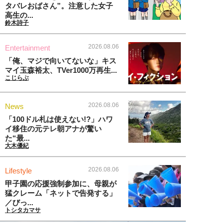
タバレおばさん”。注意した女子
高生の...
鈴木詩子
2026.08.06
Entertainment
「俺、マジで向いてないな」キス
マイ玉森裕太、TVer1000万再生...
こじらぶ
2026.08.06
News
「100ドル札は使えない!?」ハワ
イ移住の元テレ朝アナが驚い
た“最...
大木優紀
2026.08.06
Lifestyle
甲子園の応援強制参加に、母親が
猛クレーム「ネットで告発する」
／びっ...
トシタカマサ