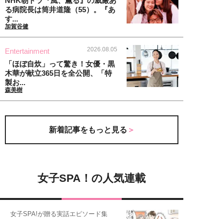
NHK朝ドラ『風、薫る』の威厳あ
る病院長は筒井道隆（55）。『あ
す...
加賀谷健
2026.08.05
Entertainment
「ほぼ自炊」って驚き！女優・黒
木華が献立365日を全公開、「特
製お...
森美樹
新着記事をもっと見る
女子SPA！の人気連載
女子SPA!が贈る実話エピソード集