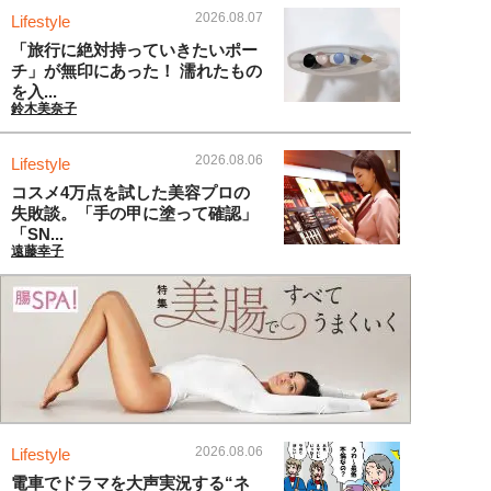
2026.08.07
Lifestyle
「旅行に絶対持っていきたいポー
チ」が無印にあった！ 濡れたもの
を入...
鈴木美奈子
2026.08.06
Lifestyle
コスメ4万点を試した美容プロの
失敗談。「手の甲に塗って確認」
「SN...
遠藤幸子
2026.08.06
Lifestyle
電車でドラマを大声実況する“ネ