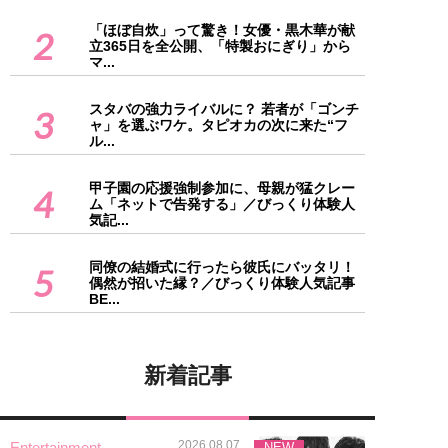
「ほぼ自炊」って驚き！女優・黒木華が献
2
立365日を全公開、「特製おにぎり」から
マ...
スタバの強力ライバルに？ 若者が「ゴンチ
3
ャ」を選ぶワケ。タピオカの次に来た“フ
ル...
甲子園の応援強制参加に、母親が猛クレー
4
ム「ネットで告発する」／びっくり体験人
気記...
同僚の結婚式に行ったら彼氏にバッタリ！
5
偶然が招いた縁？／びっくり体験人気記事
BE...
新着記事
2026.08.07
Entertainment
NEW