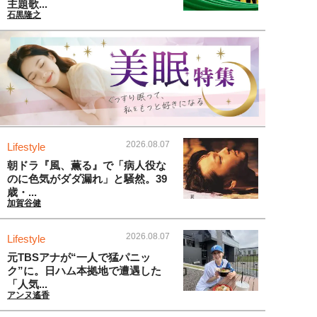
主題歌...
石黒隆之
2026.08.07
Lifestyle
朝ドラ『風、薫る』で「病人役な
のに色気がダダ漏れ」と騒然。39
歳・...
加賀谷健
2026.08.07
Lifestyle
元TBSアナが“一人で猛パニッ
ク”に。日ハム本拠地で遭遇した
「人気...
アンヌ遙香