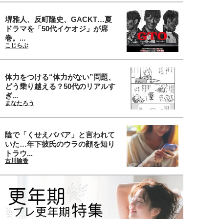
堺雅人、反町隆史、GACKT…夏
ドラマを「50代イケオジ」が席
巻。...
こじらぶ
体力をつける“体力がない”問題、
どう乗り越える？50代のリアルす
ぎ...
まなたろう
陰で「くせえババア」と言われて
いた…年下彼氏のウラの顔を知り
トラウ...
古川諭香