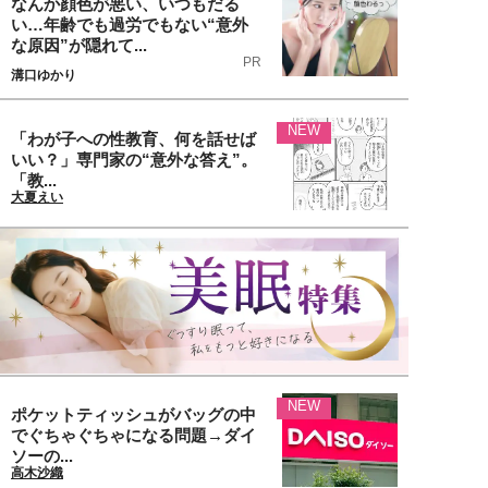
なんか顔色が悪い、いつもだる
い…年齢でも過労でもない“意外
な原因”が隠れて...
PR
溝口ゆかり
NEW
「わが子への性教育、何を話せば
いい？」専門家の“意外な答え”。
「教...
大夏えい
NEW
ポケットティッシュがバッグの中
でぐちゃぐちゃになる問題→ダイ
ソーの...
高木沙織