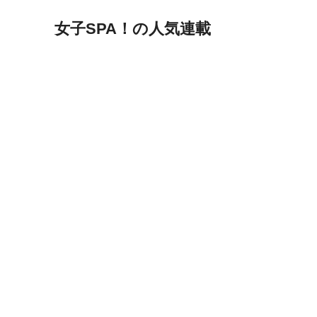
女子SPA！の人気連載
毛髪診断士が髪の悩みを解決します
オトナ女性の美髪講座
恋愛コンサル菊乃が出会った女性たち
私が結婚できないワケ
女子SPA!が贈る実話エピソード集
実録！私の人生、泣き笑い