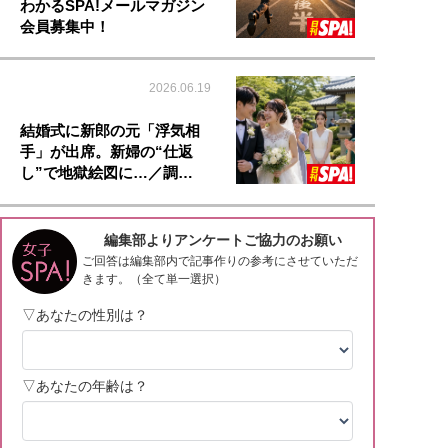
わかるSPA!メールマガジン
会員募集中！
2026.06.19
結婚式に新郎の元「浮気相
手」が出席。新婦の“仕返
し”で地獄絵図に…／調…