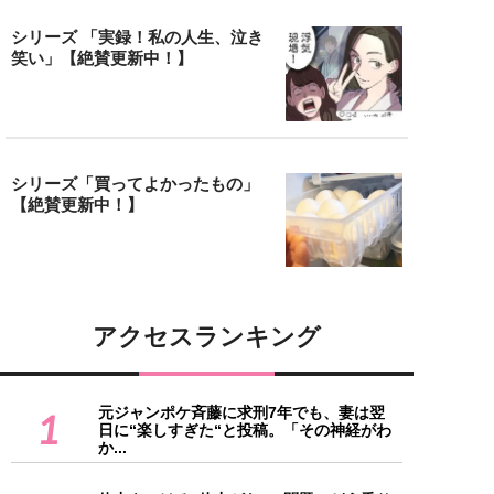
シリーズ 「実録！私の人生、泣き
笑い」【絶賛更新中！】
シリーズ「買ってよかったもの」
【絶賛更新中！】
アクセスランキング
元ジャンポケ斉藤に求刑7年でも、妻は翌
1
日に“楽しすぎた“と投稿。「その神経がわ
か...