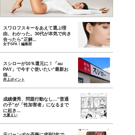
スワロフスキーをあえて選ぶ理
由、わかった。30代が本気で向き
合ったら“正解...
女子SPA！編集部
スシローが10％還元に！「au
PAY」で今すぐ使いたい“最新お
得...
井上ポイント
成績優秀、問題行動なし…“普通
の子”が「性加害者」になるまで
に起き...
大夏えい
元ジャンポケ斉藤に求刑7年で