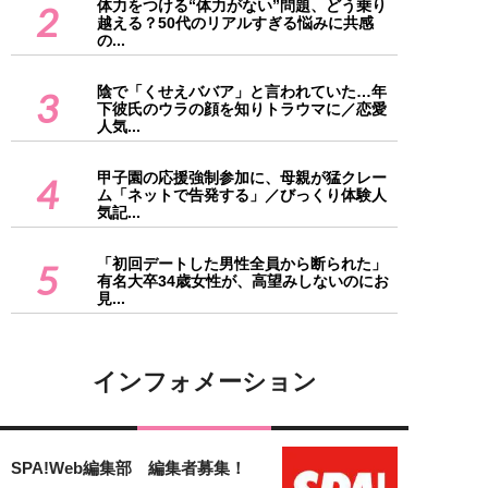
体力をつける“体力がない”問題、どう乗り
2
越える？50代のリアルすぎる悩みに共感
の...
陰で「くせえババア」と言われていた…年
3
下彼氏のウラの顔を知りトラウマに／恋愛
人気...
甲子園の応援強制参加に、母親が猛クレー
4
ム「ネットで告発する」／びっくり体験人
気記...
「初回デートした男性全員から断られた」
5
有名大卒34歳女性が、高望みしないのにお
見...
インフォメーション
SPA!Web編集部 編集者募集！