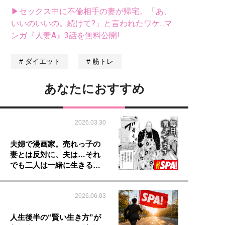
▶セックス中に不倫相手の妻が帰宅。「あ、
いいのいいの。続けて?」と言われたワケ...マ
ンガ『人妻A』3話を無料公開!
ダイエット
筋トレ
あなたにおすすめ
2026.03.30
夫婦で漫画家。売れっ子の
妻とは反対に、夫は…それ
でも二人は一緒に生きる…
2026.06.03
人生後半の“賢い生き方”が