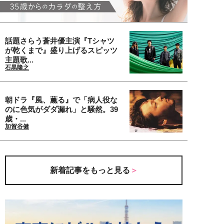
話題さらう蒼井優主演『Tシャツ
が乾くまで』盛り上げるスピッツ
主題歌...
石黒隆之
朝ドラ『風、薫る』で「病人役な
のに色気がダダ漏れ」と騒然。39
歳・...
加賀谷健
新着記事をもっと見る