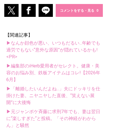
コメントをする・見る
【関連記事】
▶なんか顔色が悪い、いつもだるい...年齢でも
過労でもない“意外な原因”が隠れているかも!
<PR>
▶編集部のiHerb愛用者がセレクト。健康・美
容のお悩み別、鉄板アイテムはコレ!【2026年
6月】
▶「離婚したいんだよね...」夫にドッキリを仕
掛けた妻。ニヤニヤした直後、“笑えない展
開”に大後悔
▶元ジャンポケ斉藤に求刑7年でも、妻は翌日
に“楽しすぎた“と投稿。「その神経がわから
ん」と騒然