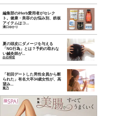
編集部のiHerb愛用者がセレク
ト。健康・美容のお悩み別、鉄板
アイテムはコ...
溝口ゆかり
夏の頭皮にダメージを与える
「NG行為」とは？予約の取れな
い鍼灸師が...
白石明世
「初回デートした男性全員から断
られた」有名大卒34歳女性が、高
望み...
菊乃