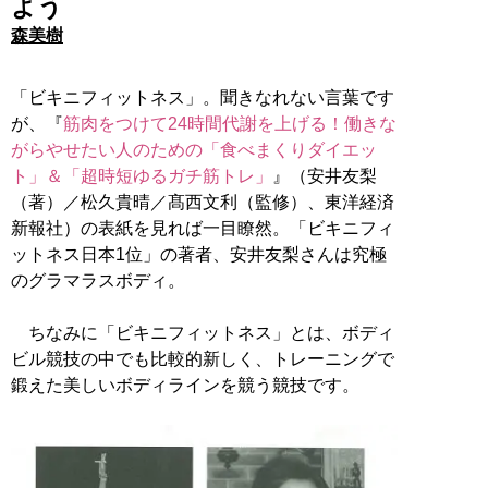
よう
森美樹
「ビキニフィットネス」。聞きなれない言葉です
が、『
筋肉をつけて24時間代謝を上げる！働きな
がらやせたい人のための「食べまくりダイエッ
ト」＆「超時短ゆるガチ筋トレ」
』（安井友梨
（著）／松久貴晴／髙西文利（監修）、東洋経済
新報社）の表紙を見れば一目瞭然。「ビキニフィ
ットネス日本1位」の著者、安井友梨さんは究極
のグラマラスボディ。
ちなみに「ビキニフィットネス」とは、ボディ
ビル競技の中でも比較的新しく、トレーニングで
鍛えた美しいボディラインを競う競技です。