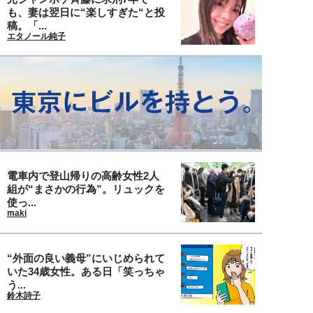
も、妻は翌日に“楽しすぎた“と投
稿。「...
エタノール純子
電車内で登山帰りの高齢女性2人
組が“まさかの行為”。リュックを
使っ...
maki
“外面の良い義母”にいじめられて
いた34歳女性。ある日「笑っちゃ
う...
鈴木詩子