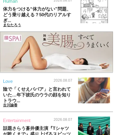
2026.08.07
Human
体力をつける“体力がない”問題、
どう乗り越える？50代のリアルす
ぎ...
まなたろう
2026.08.07
Love
陰で「くせえババア」と言われて
いた…年下彼氏のウラの顔を知り
トラウ...
古川諭香
2026.08.07
Entertainment
話題さらう蒼井優主演『Tシャツ
が乾くまで』盛り上げるスピッツ