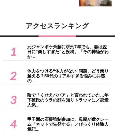
アクセスランキング
元ジャンポケ斉藤に求刑7年でも、妻は翌
1
日に“楽しすぎた“と投稿。「その神経がわ
か...
体力をつける“体力がない”問題、どう乗り
2
越える？50代のリアルすぎる悩みに共感
の...
陰で「くせえババア」と言われていた…年
3
下彼氏のウラの顔を知りトラウマに／恋愛
人気...
甲子園の応援強制参加に、母親が猛クレー
4
ム「ネットで告発する」／びっくり体験人
気記...