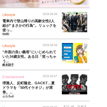
2026.08.08
Lifestyle
電車内で登山帰りの高齢女性2人
組が“まさかの行為”。リュックを
使っ...
maki
2026.08.08
Lifestyle
“外面の良い義母”にいじめられて
いた34歳女性。ある日「笑っちゃ
う...
鈴木詩子
2026.08.07
Entertainment
堺雅人、反町隆史、GACKT…夏
ドラマを「50代イケオジ」が席
巻。...
こじらぶ