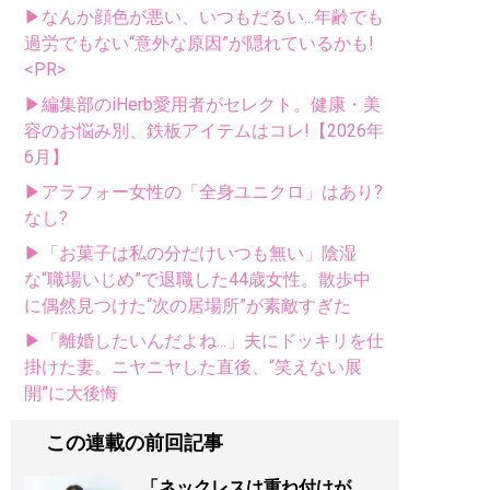
▶なんか顔色が悪い、いつもだるい...年齢でも
過労でもない“意外な原因”が隠れているかも!
<PR>
▶編集部のiHerb愛用者がセレクト。健康・美
容のお悩み別、鉄板アイテムはコレ!【2026年
6月】
▶アラフォー女性の「全身ユニクロ」はあり?
なし?
▶「お菓子は私の分だけいつも無い」陰湿
な“職場いじめ”で退職した44歳女性。散歩中
に偶然見つけた“次の居場所”が素敵すぎた
▶「離婚したいんだよね...」夫にドッキリを仕
掛けた妻。ニヤニヤした直後、“笑えない展
開”に大後悔
この連載の前回記事
「ネックレスは重ね付けが