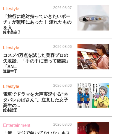
2026.08.07
Lifestyle
「旅行に絶対持っていきたいポー
チ」が無印にあった！ 濡れたもの
を入...
鈴木美奈子
2026.08.06
Lifestyle
コスメ4万点を試した美容プロの
失敗談。「手の甲に塗って確認」
「SN...
遠藤幸子
2026.08.06
Lifestyle
電車でドラマを大声実況する“ネ
タバレおばさん”。注意した女子
高生の...
鈴木詩子
2026.08.06
Entertainment
「俺、マジで向いてないな」キス