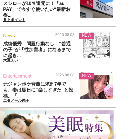
スシローが10％還元に！「au
PAY」で今すぐ使いたい“最新お
得...
井上ポイント
2026.08.08
News
NEW
成績優秀、問題行動なし…“普通
の子”が「性加害者」になるまで
に起き...
大夏えい
2026.08.08
Entertainment
NEW
元ジャンポケ斉藤に求刑7年で
も、妻は翌日に“楽しすぎた“と投
稿。「...
エタノール純子