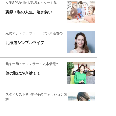
女子SPA!が贈る実話エピソード集
実録！私の人生、泣き笑い
元局アナ・アラフォー、アンヌ遙香の
北海道シンプルライフ
元キー局アナウンサー・大木優紀の
旅の恥はかき捨てて
スタイリスト角 佑宇子のファッション図
解
失敗しない日常オシャレ