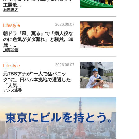
主題歌...
石黒隆之
2026.08.07
Lifestyle
朝ドラ『風、薫る』で「病人役な
のに色気がダダ漏れ」と騒然。39
歳・...
加賀谷健
2026.08.07
Lifestyle
元TBSアナが“一人で猛パニッ
ク”に。日ハム本拠地で遭遇した
「人気...
アンヌ遙香