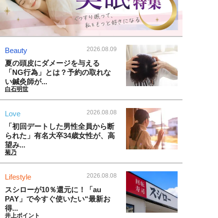
2026.08.09
Beauty
夏の頭皮にダメージを与える
「NG行為」とは？予約の取れな
い鍼灸師が...
白石明世
2026.08.08
Love
「初回デートした男性全員から断
られた」有名大卒34歳女性が、高
望み...
菊乃
2026.08.08
Lifestyle
スシローが10％還元に！「au
PAY」で今すぐ使いたい“最新お
得...
井上ポイント