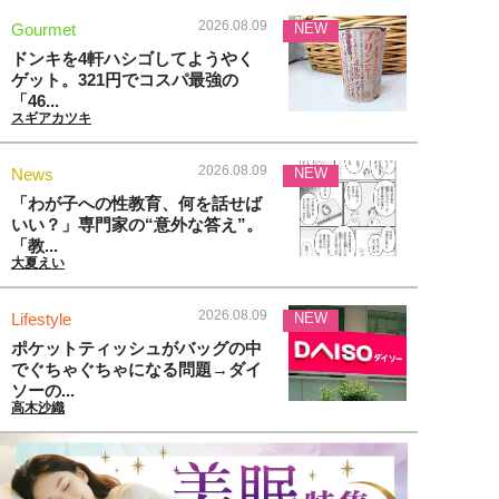
2026.08.09
Gourmet
NEW
ドンキを4軒ハシゴしてようやく
ゲット。321円でコスパ最強の
「46...
スギアカツキ
2026.08.09
News
NEW
「わが子への性教育、何を話せば
いい？」専門家の“意外な答え”。
「教...
大夏えい
2026.08.09
Lifestyle
NEW
ポケットティッシュがバッグの中
でぐちゃぐちゃになる問題→ダイ
ソーの...
高木沙織