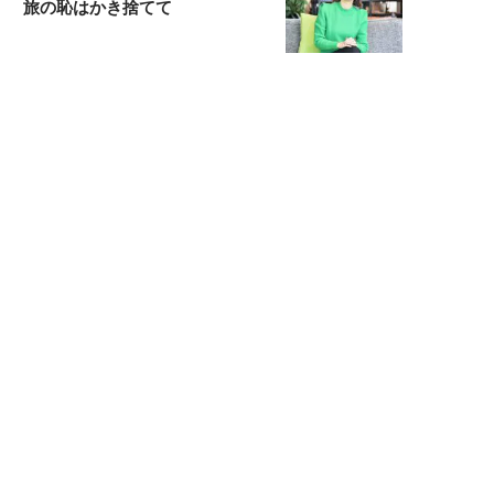
旅の恥はかき捨てて
スタイリスト角 佑宇子のファッション図
解
失敗しない日常オシャレ
元『渡鬼』子役・宇野なおみの
話そ、お茶しよっ元気出そ
宇垣美里が映画への想いを綴る
宇垣美里の沼落ちシネマ
松本穂香が映画愛を語ります