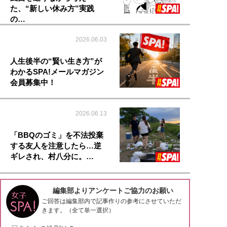
た、“新しい休み方”実践
の…
2026.06.03
人生後半の“賢い生き方”が
わかるSPA!メールマガジン
会員募集中！
2026.06.13
「BBQのゴミ」を不法投棄
する友人を注意したら…逆
ギレされ、村八分に。…