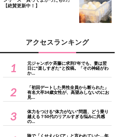
【絶賛更新中！】
アクセスランキング
元ジャンポケ斉藤に求刑7年でも、妻は翌
1
日に“楽しすぎた“と投稿。「その神経がわ
か...
「初回デートした男性全員から断られた」
2
有名大卒34歳女性が、高望みしないのにお
見...
体力をつける“体力がない”問題、どう乗り
3
越える？50代のリアルすぎる悩みに共感
の...
陰で「くせえババア」と言われていた…年