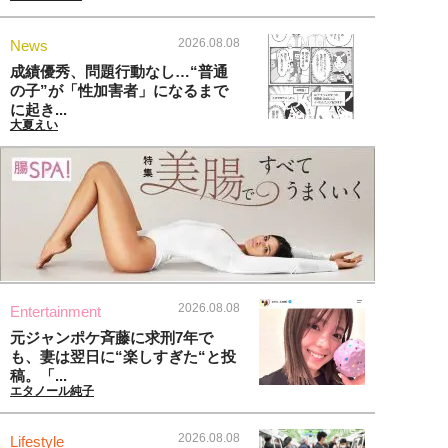
2026.08.08
News
成績優秀、問題行動なし…“普通
の子”が「性加害者」になるまで
に起き...
大夏えい
2026.08.08
Entertainment
元ジャンポケ斉藤に求刑7年で
も、妻は翌日に“楽しすぎた“と投
稿。「...
エタノール純子
2026.08.08
Lifestyle