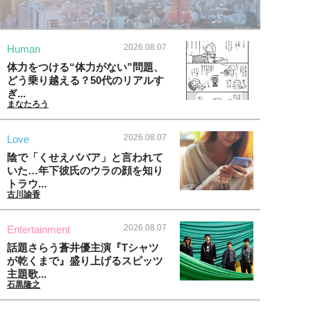
2026.08.07
Human
体力をつける“体力がない”問題、
どう乗り越える？50代のリアルす
ぎ...
まなたろう
2026.08.07
Love
陰で「くせえババア」と言われて
いた…年下彼氏のウラの顔を知り
トラウ...
古川諭香
2026.08.07
Entertainment
話題さらう蒼井優主演『Tシャツ
が乾くまで』盛り上げるスピッツ
主題歌...
石黒隆之