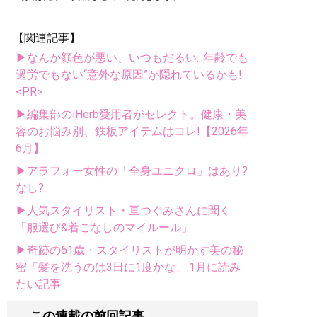
【関連記事】
▶なんか顔色が悪い、いつもだるい...年齢でも
過労でもない“意外な原因”が隠れているかも!
<PR>
▶編集部のiHerb愛用者がセレクト。健康・美
容のお悩み別、鉄板アイテムはコレ!【2026年
6月】
▶アラフォー女性の「全身ユニクロ」はあり?
なし?
▶人気スタイリスト・亘つぐみさんに聞く
「服選び&着こなしのマイルール」
▶奇跡の61歳・スタイリストが明かす美の秘
密「髪を洗うのは3日に1度かな」:1月に読み
たい記事
この連載の前回記事