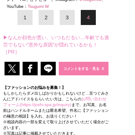
YouTube：
Tsugumi W
1
2
3
4
▶なんか顔色が悪い、いつもだるい…年齢でも過
労でもない“意外な原因”が隠れているかも！
［PR］
コメントをする・見る
【ファッションのお悩みを募集！】
もしかしたらダメ出しばかりかもしれないけど…亘つぐみさ
お問い合わせ
んにアドバイスをもらいたい方は、こちらの
フォーム(https://joshi-spa.jp/inquiry)
まで、お写真、お名
前はハンドルネームまたは匿名希望、件名に【ファッション
の極意の相談】を入れ、お送りください！
※相談内容の一部を変えて取り上げさせていただく場合がご
ざいます。
※写真は記事に掲載させていただきます。