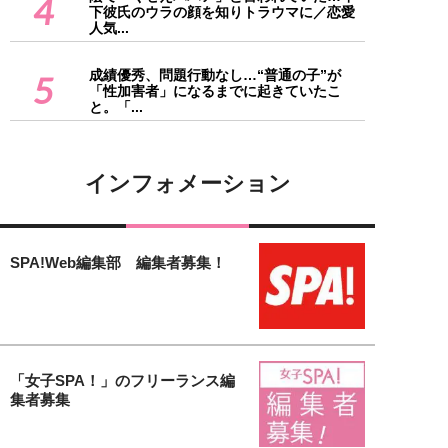
4
下彼氏のウラの顔を知りトラウマに／恋愛
人気...
成績優秀、問題行動なし…“普通の子”が
5
「性加害者」になるまでに起きていたこ
と。「...
インフォメーション
SPA!Web編集部 編集者募集！
「女子SPA！」のフリーランス編
集者募集