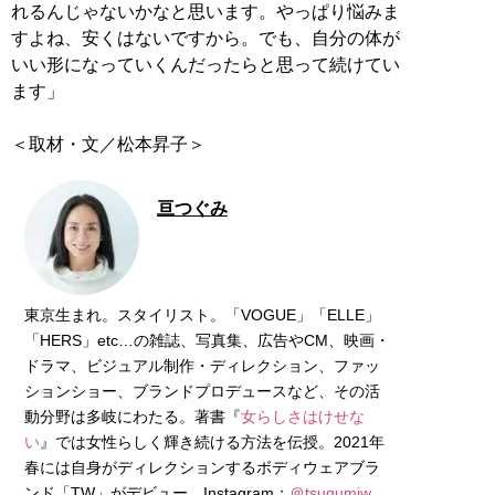
れるんじゃないかなと思います。やっぱり悩みま
すよね、安くはないですから。でも、自分の体が
いい形になっていくんだったらと思って続けてい
ます」
＜取材・文／松本昇子＞
亘つぐみ
東京生まれ。スタイリスト。「VOGUE」「ELLE」
「HERS」etc…の雑誌、写真集、広告やCM、映画・
ドラマ、ビジュアル制作・ディレクション、ファッ
ションショー、ブランドプロデュースなど、その活
動分野は多岐にわたる。著書『
女らしさはけせな
い
』では女性らしく輝き続ける方法を伝授。2021年
春には自身がディレクションするボディウェアブラ
ンド「TW」がデビュー。Instagram：
＠tsugumiw
、