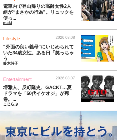
電車内で登山帰りの高齢女性2人
組が“まさかの行為”。リュックを
使っ...
maki
2026.08.08
Lifestyle
“外面の良い義母”にいじめられて
いた34歳女性。ある日「笑っちゃ
う...
鈴木詩子
2026.08.07
Entertainment
堺雅人、反町隆史、GACKT…夏
ドラマを「50代イケオジ」が席
巻。...
こじらぶ