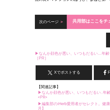
共用部はここをチ
次のページ
▶なんか顔色が悪い、いつもだるい…年齢
［PR］
Xでポストする
【関連記事】
▶なんか顔色が悪い、いつもだるい...年
<PR>
▶編集部のiHerb愛用者がセレクト。健
月】