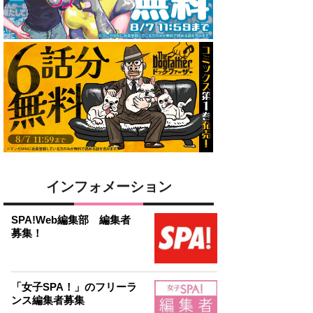
インフォメーション
SPA!Web編集部 編集者
募集！
「女子SPA！」のフリーラ
ンス編集者募集