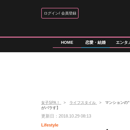
ログイン
会員登録
HOME
恋愛・結婚
エンタ
女子SPA！
ライフスタイル
マンションの
がバラす】
更新日：2018.10.29 08:13
Lifestyle