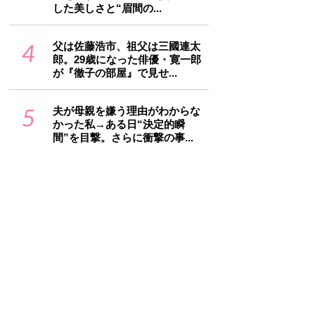
した美しさと“眉間の...
4
父は佐藤浩市、祖父は三國連太
郎。29歳になった俳優・寛一郎
が『徹子の部屋』で見せ...
5
夫が母親を嫌う理由がわからな
かった私→ある日“決定的瞬
間”を目撃。さらに衝撃の事...