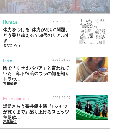
2026.08.07
Human
体力をつける“体力がない”問題、
どう乗り越える？50代のリアルす
ぎ...
まなたろう
2026.08.07
Love
陰で「くせえババア」と言われて
いた…年下彼氏のウラの顔を知り
トラウ...
古川諭香
2026.08.07
Entertainment
話題さらう蒼井優主演『Tシャツ
が乾くまで』盛り上げるスピッツ
主題歌...
石黒隆之