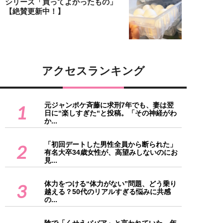
シリーズ「買ってよかったもの」
【絶賛更新中！】
アクセスランキング
元ジャンポケ斉藤に求刑7年でも、妻は翌
1
日に“楽しすぎた“と投稿。「その神経がわ
か...
「初回デートした男性全員から断られた」
2
有名大卒34歳女性が、高望みしないのにお
見...
体力をつける“体力がない”問題、どう乗り
3
越える？50代のリアルすぎる悩みに共感
の...
陰で「くせえババア」と言われていた…年