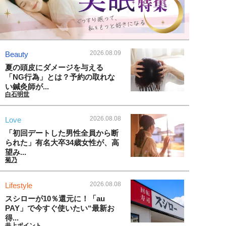
2026.08.09
Beauty
夏の頭皮にダメージを与える
「NG行為」とは？予約の取れな
い鍼灸師が...
白石明世
2026.08.08
Love
「初回デートした男性全員から断
られた」有名大卒34歳女性が、高
望み...
菊乃
2026.08.08
Lifestyle
スシローが10％還元に！「au
PAY」で今すぐ使いたい“最新お
得...
井上ポイント