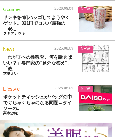
2026.08.09
Gourmet
NEW
ドンキを4軒ハシゴしてようやく
ゲット。321円でコスパ最強の
「46...
スギアカツキ
2026.08.09
News
NEW
「わが子への性教育、何を話せば
いい？」専門家の“意外な答え”。
「教...
大夏えい
2026.08.09
Lifestyle
NEW
ポケットティッシュがバッグの中
でぐちゃぐちゃになる問題→ダイ
ソーの...
高木沙織