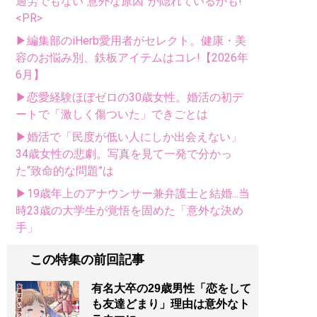
過労でもない“意外な原因”が隠れているかも!
<PR>
▶編集部のiHerb愛用者がセレクト。健康・美
容のお悩み別、鉄板アイテムはコレ!【2026年
6月】
▶恋愛経験ほぼゼロの30歳女性。婚活の初デ
ートで「激しく傷ついた」できごとは
▶婚活で「民度が低い人にしか出会えない」
34歳女性の悲劇。写真を見て一発で分かっ
た“致命的な問題”は
▶19歳年上のアナウンサー兼弁護士と結婚...当
時23歳の大学生が覚悟を固めた「意外な決め
手」
この特集の前回記事
有名大卒の29歳男性「恋をして
も友達どまり」理由は意外なト