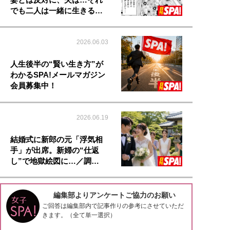
でも二人は一緒に生きる…
2026.06.03
人生後半の“賢い生き方”が
わかるSPA!メールマガジン
会員募集中！
2026.06.19
結婚式に新郎の元「浮気相
手」が出席。新婦の“仕返
し”で地獄絵図に…／調…