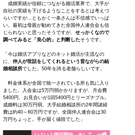
成婚実績が信頼につながる婚活業界で、大手が
自社の実績を下げるようなことをするとは考えづ
らいですが…ともかく一条さんは不信感でいっぱ
い。最初は母親が勧めてきた全国仲人連合会も信
じられないと思ったそうですが、
せっかくなので
調べてみると「良心的」と判断した
そうです。
「今は婚活アプリなどのネット婚活が主流なの
に、
仲人が世話をしてくれるという昔ながらの結
婚相談所
でした。50年を誇る老舗らしいです。
料金体系が全国で統一されている所も気に入り
ました。入会金は5万円弱かかりますが、月会費
5400円、お見合いが1回5400円とリーズナブル。
成婚料は30万円弱。大手結婚相談所の2年間諸経
費は約40～60万円ですが、全国仲人連合会は30
万円ちょっと。手が届く値段でした」
いよいよ婚活開始、そして…一瞬