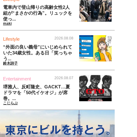
電車内で登山帰りの高齢女性2人
組が“まさかの行為”。リュックを
使っ...
maki
2026.08.08
Lifestyle
“外面の良い義母”にいじめられて
いた34歳女性。ある日「笑っちゃ
う...
鈴木詩子
2026.08.07
Entertainment
堺雅人、反町隆史、GACKT…夏
ドラマを「50代イケオジ」が席
巻。...
こじらぶ