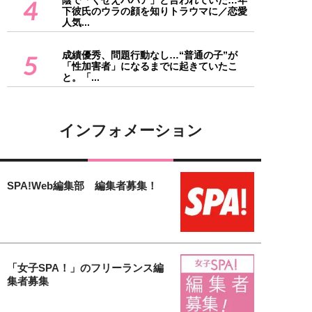
4
下彼氏のウラの顔を知りトラウマに／恋愛
人気...
成績優秀、問題行動なし…“普通の子”が
5
「性加害者」になるまでに起きていたこ
と。「...
インフォメーション
SPA!Web編集部 編集者募集！
「女子SPA！」のフリーランス編
集者募集