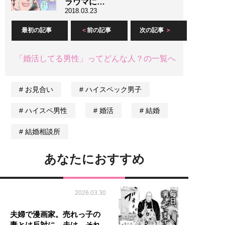
ラウマに…
2018.03.23
最初の記事
前の記事
次の記事
「婚活してる男性」ってどんな人？の一覧へ
お見合い
ハイスペック男子
ハイスペ男性
婚活
結婚
結婚相談所
あなたにおすすめ
2026.03.30
夫婦で漫画家。売れっ子の
妻とは反対に、夫は…それ