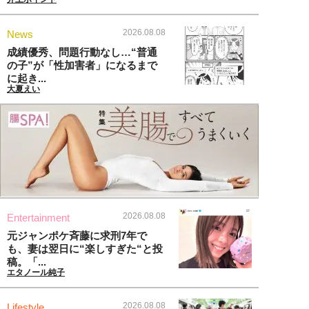
2026.08.08
News
成績優秀、問題行動なし…“普通
の子”が「性加害者」になるまで
に起き...
大夏えい
2026.08.08
Entertainment
元ジャンポケ斉藤に求刑7年で
も、妻は翌日に“楽しすぎた“と投
稿。「...
エタノール純子
2026.08.08
Lifestyle