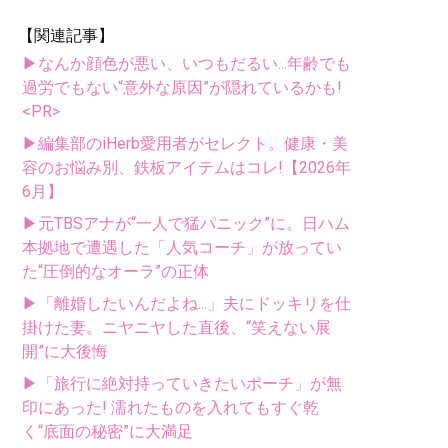
【関連記事】
▶なんか顔色が悪い、いつもだるい...年齢でも
過労でもない“意外な原因”が隠れているかも!
<PR>
▶編集部のiHerb愛用者がセレクト。健康・美
容のお悩み別、鉄板アイテムはコレ!【2026年
6月】
▶元TBSアナが“一人で猛パニック”に。日ハム
本拠地で遭遇した「人気コーチ」が放ってい
た“圧倒的なオーラ”の正体
▶「離婚したいんだよね...」夫にドッキリを仕
掛けた妻。ニヤニヤした直後、“笑えない展
開”に大後悔
▶「旅行に絶対持っていきたいポーチ」が無
印にあった! 濡れたものを入れてもすぐ乾
く“底面の秘密”に大満足