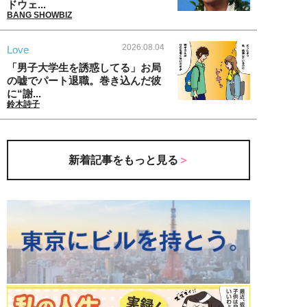
ドウェ...
BANG SHOWBIZ
2026.08.04
Love
「男子大学生を誘惑してる」お局
の嘘でパート退職。巻き込んだ彼
に“謝...
鈴木詩子
新着記事をもっと見る