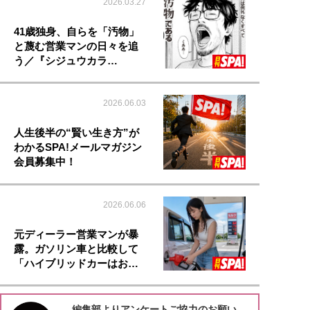
2026.03.27
41歳独身、自らを「汚物」
と蔑む営業マンの日々を追
う／『シジュウカラ…
2026.06.03
人生後半の“賢い生き方”が
わかるSPA!メールマガジン
会員募集中！
2026.06.06
元ディーラー営業マンが暴
露。ガソリン車と比較して
「ハイブリッドカーはお…