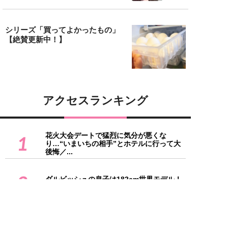
シリーズ「買ってよかったもの」
【絶賛更新中！】
アクセスランキング
花火大会デートで猛烈に気分が悪くな
1
り…“いまいちの相手”とホテルに行って大
後悔／...
2
ダルビッシュの息子は182cm世界モデル！
ラウンドガールやミスコン美女も…プロ...
スタバの強力ライバルに？ 若者が「ゴンチ
3
ャ」を選ぶワケ。タピオカの次に来た“フ