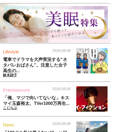
2026.08.06
Lifestyle
電車でドラマを大声実況する“ネ
タバレおばさん”。注意した女子
高生の...
鈴木詩子
2026.08.06
Entertainment
「俺、マジで向いてないな」キス
マイ玉森裕太、TVer1000万再生...
こじらぶ
2026.08.06
News