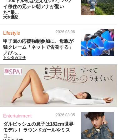
「100ドル札は使えない!?」ハワ
イ移住の元テレ朝アナが驚い
た“最...
大木優紀
2026.08.06
Lifestyle
甲子園の応援強制参加に、母親が
猛クレーム「ネットで告発する」
／びっ...
トシタカマサ
2026.08.05
Entertainment
ダルビッシュの息子は182cm世界
モデル！ ラウンドガールやミス
コ...