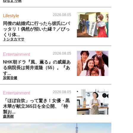
ゆるま 小林
2026.08.05
Lifestyle
同僚の結婚式に行ったら彼氏にバ
ッタリ！偶然が招いた縁？／びっ
くり体...
トシタカマサ
2026.08.05
Entertainment
NHK朝ドラ『風、薫る』の威厳あ
る病院長は筒井道隆（55）。『あ
す...
加賀谷健
2026.08.05
Entertainment
「ほぼ自炊」って驚き！女優・黒
木華が献立365日を全公開、「特
製お...
森美樹