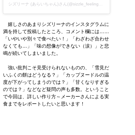
シズリーナ (あらいちゃん)さん(@sizzle_feeling426)がシェアした投稿
嬉しさのあまりシズリーナのインスタグラムに
満を持して投稿したところ、コメント欄には……
「いやいや別々で食べたい！」「わざわざ合わせ
なくても…」「味の想像ができない（涙）」と悲
鳴が続いてしまいました。
強い批判こそ見受けられないものの、「雪見だ
いふくの餅はどうなる？」「カップヌードルの温
度が下がってしまうのでは？」「甘くなりすぎる
のでは？」などなど疑問の声も多数。ということ
で今回は、詳しい作り方～メーカーさんによる実
食までをレポートしたいと思います！