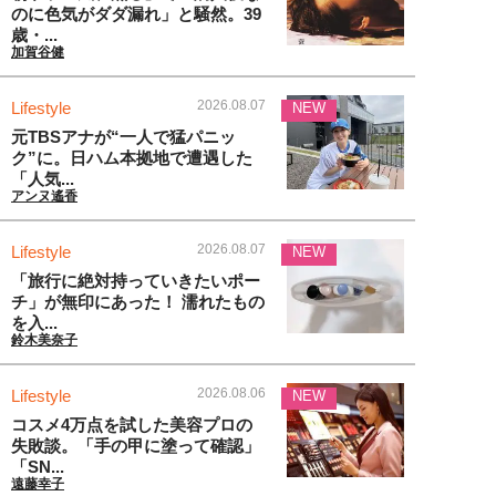
のに色気がダダ漏れ」と騒然。39
歳・...
加賀谷健
2026.08.07
Lifestyle
NEW
元TBSアナが“一人で猛パニッ
ク”に。日ハム本拠地で遭遇した
「人気...
アンヌ遙香
2026.08.07
Lifestyle
NEW
「旅行に絶対持っていきたいポー
チ」が無印にあった！ 濡れたもの
を入...
鈴木美奈子
2026.08.06
Lifestyle
NEW
コスメ4万点を試した美容プロの
失敗談。「手の甲に塗って確認」
「SN...
遠藤幸子