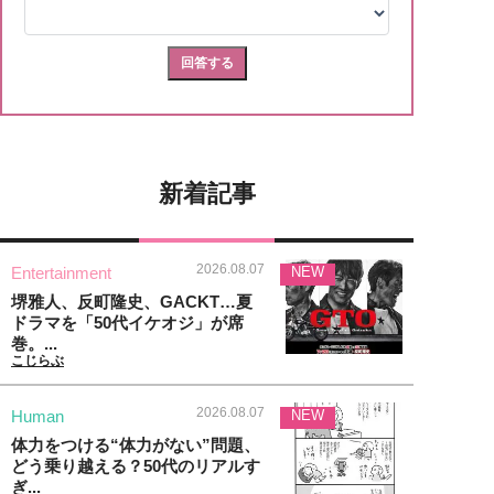
新着記事
2026.08.07
Entertainment
NEW
堺雅人、反町隆史、GACKT…夏
ドラマを「50代イケオジ」が席
巻。...
こじらぶ
2026.08.07
Human
NEW
体力をつける“体力がない”問題、
どう乗り越える？50代のリアルす
ぎ...