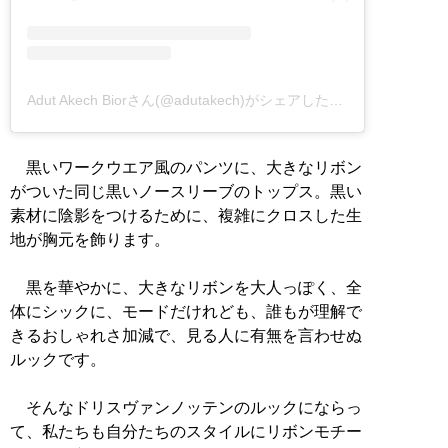
Adut Akech Biorさん(@adutakech)がシェアした投稿
–
2018年 9
黒いワークウエア風のパンツに、大きなリボン
がついた同じ黒いノースリーブのトップス。黒い
素材に陰影をつけるために、複雑にクロスした生
地が胸元を飾ります。
黒を華やかに、大きなリボンを大人っぽく、全
体にシックに、モードだけれども、誰もが理解で
きるおしゃれさ加減で、見る人に有無を言わせぬ
ルックです。
そんなドリスヴァンノッテンのルックにならっ
て、私たちも自分たちのスタイルにリボンモチー