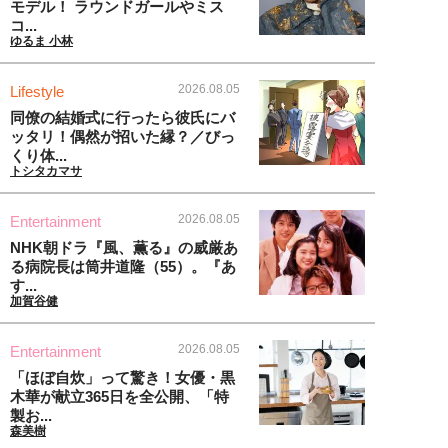
モデル！ ラウンドガールやミス
コ...
ゆるま 小林
2026.08.05
Lifestyle
同僚の結婚式に行ったら彼氏にバ
ッタリ！偶然が招いた縁？／びっ
くり体...
トシタカマサ
2026.08.05
Entertainment
NHK朝ドラ『風、薫る』の威厳あ
る病院長は筒井道隆（55）。『あ
す...
加賀谷健
2026.08.05
Entertainment
「ほぼ自炊」って驚き！女優・黒
木華が献立365日を全公開、「特
製お...
森美樹