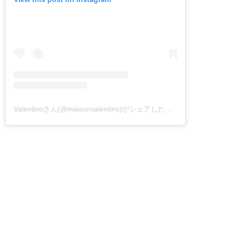
Valentinoさん(@maisonvalentino)がシェアした投稿
–
2018年10