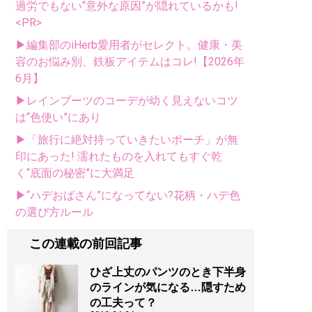
過労でもない“意外な原因”が隠れているかも!
<PR>
▶編集部のiHerb愛用者がセレクト。健康・美
容のお悩み別、鉄板アイテムはコレ!【2026年
6月】
▶レインブーツのコーデが幼く見えないコツ
は“色使い”にあり
▶「旅行に絶対持っていきたいポーチ」が無
印にあった! 濡れたものを入れてもすぐ乾
く“底面の秘密”に大満足
▶“ハデおばさん”になってない?花柄・ハデ色
の選び方ルール
この連載の前回記事
ひざ上丈のパンツのとき下半身
のラインが気になる…隠すため
の工夫って？