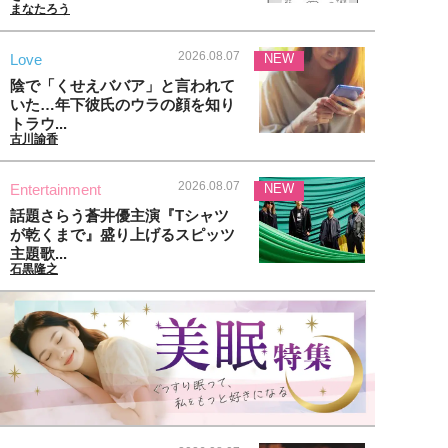
まなたろう
2026.08.07
Love
NEW
陰で「くせえババア」と言われて
いた…年下彼氏のウラの顔を知り
トラウ...
古川諭香
2026.08.07
Entertainment
NEW
話題さらう蒼井優主演『Tシャツ
が乾くまで』盛り上げるスピッツ
主題歌...
石黒隆之