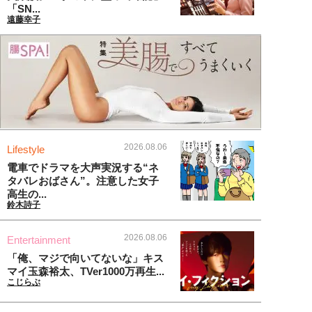
「SN...
遠藤幸子
2026.08.06
Lifestyle
電車でドラマを大声実況する“ネ
タバレおばさん”。注意した女子
高生の...
鈴木詩子
2026.08.06
Entertainment
「俺、マジで向いてないな」キス
マイ玉森裕太、TVer1000万再生...
こじらぶ