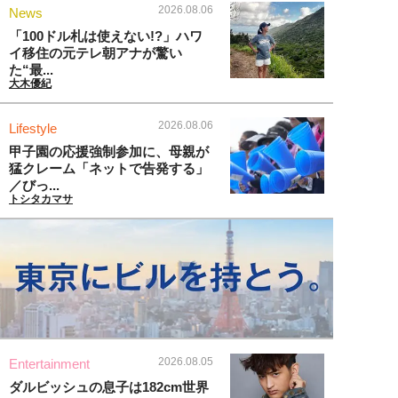
2026.08.06
News
「100ドル札は使えない!?」ハワ
イ移住の元テレ朝アナが驚い
た“最...
大木優紀
2026.08.06
Lifestyle
甲子園の応援強制参加に、母親が
猛クレーム「ネットで告発する」
／びっ...
トシタカマサ
2026.08.05
Entertainment
ダルビッシュの息子は182cm世界