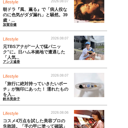
2026.08.07
Lifestyle
朝ドラ『風、薫る』で「病人役な
のに色気がダダ漏れ」と騒然。39
歳・...
加賀谷健
2026.08.07
Lifestyle
元TBSアナが“一人で猛パニッ
ク”に。日ハム本拠地で遭遇した
「人気...
アンヌ遙香
2026.08.07
Lifestyle
「旅行に絶対持っていきたいポー
チ」が無印にあった！ 濡れたもの
を入...
鈴木美奈子
2026.08.06
Lifestyle
コスメ4万点を試した美容プロの
失敗談。「手の甲に塗って確認」