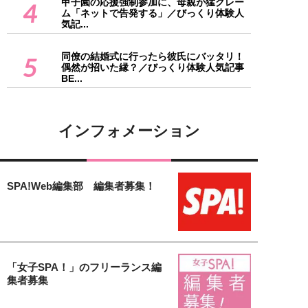
甲子園の応援強制参加に、母親が猛クレー
4
ム「ネットで告発する」／びっくり体験人
気記...
同僚の結婚式に行ったら彼氏にバッタリ！
5
偶然が招いた縁？／びっくり体験人気記事
BE...
インフォメーション
SPA!Web編集部 編集者募集！
「女子SPA！」のフリーランス編
集者募集