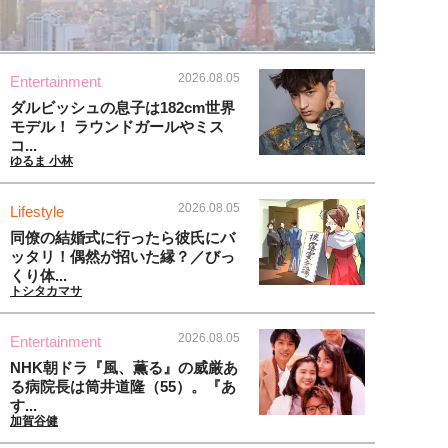
2026.08.05
Entertainment
ダルビッシュの息子は182cm世界
モデル！ ラウンドガールやミス
コ...
ゆるま 小林
2026.08.05
Lifestyle
同僚の結婚式に行ったら彼氏にバ
ッタリ！偶然が招いた縁？／びっ
くり体...
トシタカマサ
2026.08.05
Entertainment
NHK朝ドラ『風、薫る』の威厳あ
る病院長は筒井道隆（55）。『あ
す...
加賀谷健