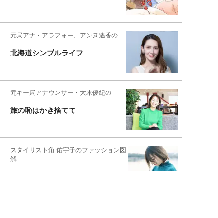
元局アナ・アラフォー、アンヌ遙香の
北海道シンプルライフ
元キー局アナウンサー・大木優紀の
旅の恥はかき捨てて
スタイリスト角 佑宇子のファッション図
解
失敗しない日常オシャレ
元『渡鬼』子役・宇野なおみの