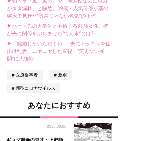
▶朝ドラ『風、薫る』で「病人役なのに色気
がダダ漏れ」と騒然。39歳・人気俳優が藁の
寝床で見せた“尋常じゃない色気”の正体
▶パート先の大学生と不倫する33歳女性。彼
が夫に関係をぶちまけた“てん末”とは?
▶「離婚したいんだよね...」夫にドッキリを仕
掛けた妻。ニヤニヤした直後、“笑えない展
開”に大後悔
医療従事者
差別
新型コロナウイルス
あなたにおすすめ
2026.06.05
ギャグ漫画の鬼才・上野顕