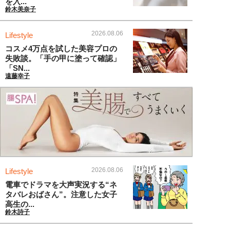
を入...
鈴木美奈子
2026.08.06
Lifestyle
コスメ4万点を試した美容プロの
失敗談。「手の甲に塗って確認」
「SN...
遠藤幸子
2026.08.06
Lifestyle
電車でドラマを大声実況する“ネ
タバレおばさん”。注意した女子
高生の...
鈴木詩子