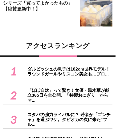
シリーズ「買ってよかったもの」
【絶賛更新中！】
アクセスランキング
1
ダルビッシュの息子は182cm世界モデル！
ラウンドガールやミスコン美女も…プロ...
「ほぼ自炊」って驚き！女優・黒木華が献
2
立365日を全公開、「特製おにぎり」から
マ...
スタバの強力ライバルに？ 若者が「ゴンチ
3
ャ」を選ぶワケ。タピオカの次に来た“フ
ル...