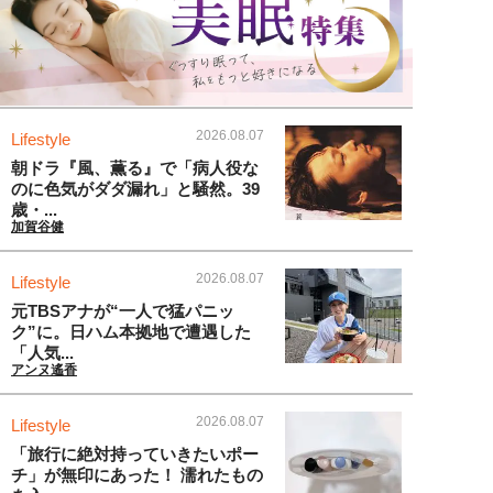
2026.08.07
Lifestyle
朝ドラ『風、薫る』で「病人役な
のに色気がダダ漏れ」と騒然。39
歳・...
加賀谷健
2026.08.07
Lifestyle
元TBSアナが“一人で猛パニッ
ク”に。日ハム本拠地で遭遇した
「人気...
アンヌ遙香
2026.08.07
Lifestyle
「旅行に絶対持っていきたいポー
チ」が無印にあった！ 濡れたもの