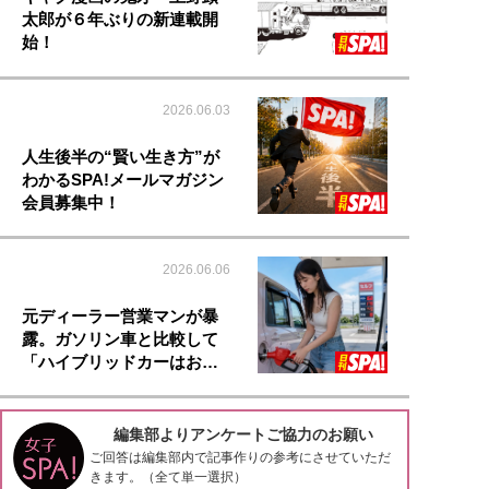
太郎が６年ぶりの新連載開
始！
2026.06.03
人生後半の“賢い生き方”が
わかるSPA!メールマガジン
会員募集中！
2026.06.06
元ディーラー営業マンが暴
露。ガソリン車と比較して
「ハイブリッドカーはお…