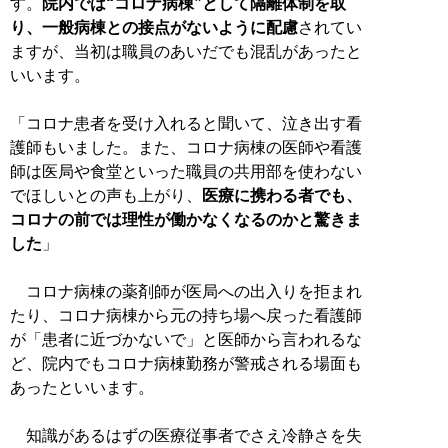
す。
院内では“コロナ病棟”として隔離体制を取
り、一般病棟との接点がないように配慮
されてい
ますが、当初は職員のあいだでも混乱があったと
いいます。
「コロナ患者を受け入れると聞いて、泣き出す看
護師もいました。また、コロナ病棟の医師や看護
師は医局や食堂といった職員の共用部を使わない
でほしいとの声も上がり、
医療に携わる者でも、
コロナの前では理性が働かなくなるのかと驚きま
した
」
コロナ病棟の薬剤師が医局への出入りを拒まれ
たり、コロナ病棟から元の持ち場へ戻った看護師
が「患者に近づかないで」と医師から言われるな
ど、院内でもコロナ病棟勤務が警戒される場面も
あったといいます。
知識があるはずの医療従事者でさえ冷静さを失