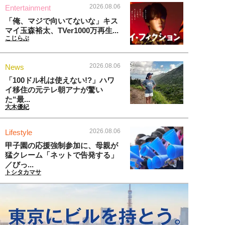
2026.08.06
Entertainment
「俺、マジで向いてないな」キス
マイ玉森裕太、TVer1000万再生...
こじらぶ
2026.08.06
News
「100ドル札は使えない!?」ハワ
イ移住の元テレ朝アナが驚い
た“最...
大木優紀
2026.08.06
Lifestyle
甲子園の応援強制参加に、母親が
猛クレーム「ネットで告発する」
／びっ...
トシタカマサ