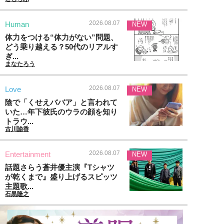
2026.08.07
Human
NEW
体力をつける“体力がない”問題、
どう乗り越える？50代のリアルす
ぎ...
まなたろう
2026.08.07
Love
NEW
陰で「くせえババア」と言われて
いた…年下彼氏のウラの顔を知り
トラウ...
古川諭香
2026.08.07
Entertainment
NEW
話題さらう蒼井優主演『Tシャツ
が乾くまで』盛り上げるスピッツ
主題歌...
石黒隆之