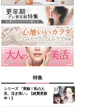
特集
シリーズ 「実録！私の人
生、泣き笑い」【絶賛更新
中！】