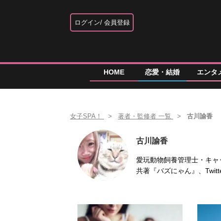
ログイン
会員登録
HOME
恋愛・結婚
エンタ
女子SPA！
著者・監修者 一覧
古川諭香
古川諭香
愛玩動物飼養管理士・キャ
共著『バズにゃん』、Twitt