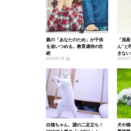
親の「あなたのため」が子供
「流産
を追いつめる。教育虐待の壮
ん”と
絶
きない
2019.07.19
2019.07
白猫ちゃん、謎の二足立ち！
犬や猫