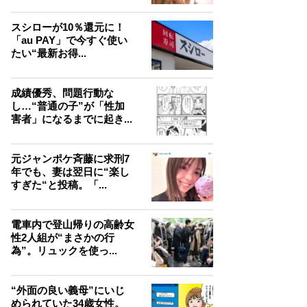
スシローが10％還元に！
「au PAY」で今すぐ使い
たい“最新お得...
成績優秀、問題行動な
し…“普通の子”が「性加
害者」になるまでに起き...
元ジャンポケ斉藤に求刑7
年でも、妻は翌日に“楽し
すぎた“と投稿。「...
電車内で登山帰りの高齢女
性2人組が“まさかの行
為”。リュックを使っ...
“外面の良い義母”にいじ
められていた34歳女性。