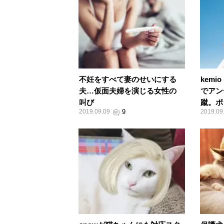
不妊をすべて妻のせいにする
kem
夫…仮面夫婦を演じる女性の
でアン
叫び
蹴。ポ
2019.09.09
2019.09