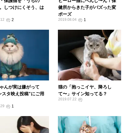
・保護猫を「うちの
ヒーロー猫にへんし〜ん！保
。しつけにくそう、は
健所からきた子がバズった変
ポーズ
.12
2019.08.04
ゃんが実は嫌がって
猫の「抱っこイヤ、降ろし
ンスタ映え投稿”にご用
て〜」サイン知ってる？
2019.07.22
.29