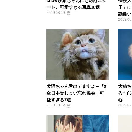
snowが猫ちゃんにも対応スタ
保護犬
ート。可愛すぎる写真10選
子」に
2019.08.29
勘違い
2019.08
犬猫ちゃん舌出てますよ～「#
犬猫ち
全日本舌しまい忘れ協会」可
る“イ
愛すぎる7選
心
2019.08.02
2019.07