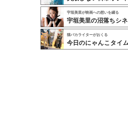
宇垣美里が映画への想いを綴る
宇垣美里の沼落ちシ
猫バカライターがおくる
今日のにゃんこタイ