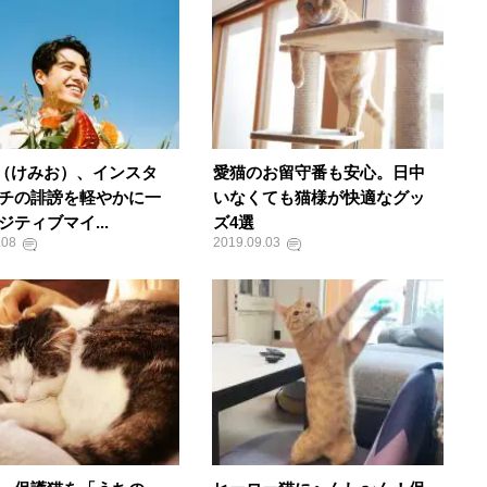
io（けみお）、インスタ
愛猫のお留守番も安心。日中
チの誹謗を軽やかに一
いなくても猫様が快適なグッ
ジティブマイ...
ズ4選
.08
2019.09.03