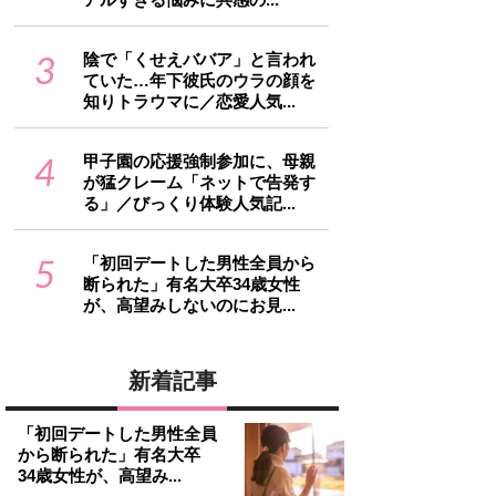
3
陰で「くせえババア」と言われ
ていた…年下彼氏のウラの顔を
知りトラウマに／恋愛人気...
4
甲子園の応援強制参加に、母親
が猛クレーム「ネットで告発す
る」／びっくり体験人気記...
5
「初回デートした男性全員から
断られた」有名大卒34歳女性
が、高望みしないのにお見...
新着記事
「初回デートした男性全員
から断られた」有名大卒
34歳女性が、高望み...