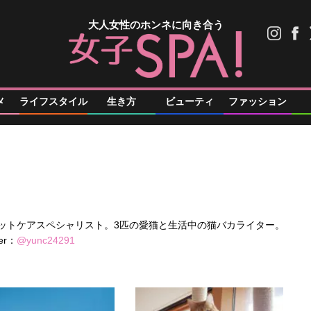
大人女性のホンネに向き合う
メ
ライフスタイル
生き方
ビューティ
ファッション
ットケアスペシャリスト。3匹の愛猫と生活中の猫バカライター。
er：
@yunc24291