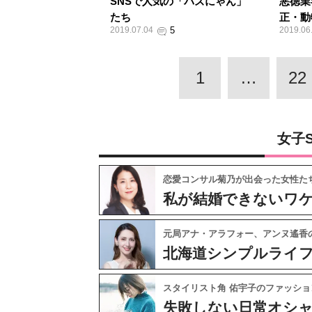
SNSで人気の「バズにゃん」
悪徳業
たち
正・動
2019.07.04
2019.06
1
…
22
女子
恋愛コンサル菊乃が出会った女性た
私が結婚できないワ
元局アナ・アラフォー、アンヌ遙香
北海道シンプルライ
スタイリスト角 佑宇子のファッショ
失敗しない日常オシ