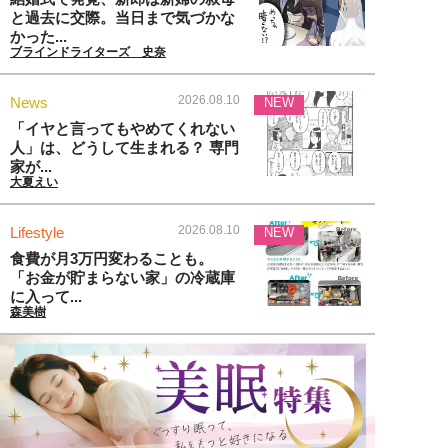
と過去に交際。当日まで気づかな
かった...
ブラインドライターズ 史奈
2026.08.10
News
NEW
「イヤと言ってもやめてくれない
人」は、どうして生まれる？ 専門
家が...
大夏えい
2026.08.10
Lifestyle
NEW
食費が月3万円変わることも。
「お金が貯まらない家」の冷蔵庫
に入って...
森美樹