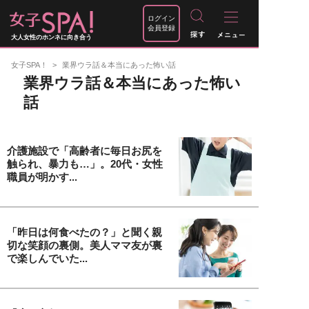
ログイン
会員登録
大人女性のホンネに向き合う
女子SPA！
業界ウラ話＆本当にあった怖い話
業界ウラ話＆本当にあった怖い
話
介護施設で「高齢者に毎日お尻を
触られ、暴力も…」。20代・女性
職員が明かす...
「昨日は何食べたの？」と聞く親
切な笑顔の裏側。美人ママ友が裏
で楽しんでいた...