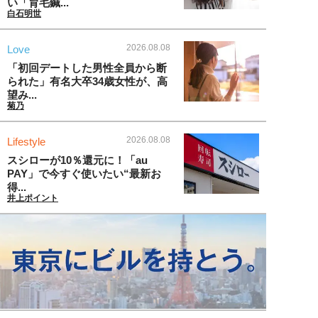
い「育毛鍼...
白石明世
2026.08.08
Love
「初回デートした男性全員から断
られた」有名大卒34歳女性が、高
望み...
菊乃
2026.08.08
Lifestyle
スシローが10％還元に！「au
PAY」で今すぐ使いたい“最新お
得...
井上ポイント