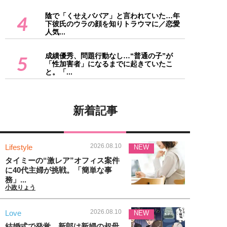
陰で「くせえババア」と言われていた…年
4
下彼氏のウラの顔を知りトラウマに／恋愛
人気...
成績優秀、問題行動なし…“普通の子”が
5
「性加害者」になるまでに起きていたこ
と。「...
新着記事
2026.08.10
Lifestyle
NEW
タイミーの“激レア”オフィス案件
に40代主婦が挑戦。「簡単な事
務」...
小政りょう
2026.08.10
Love
NEW
結婚式で発覚、新郎は新婦の叔母