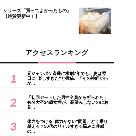
シリーズ「買ってよかったもの」
【絶賛更新中！】
アクセスランキング
元ジャンポケ斉藤に求刑7年でも、妻は翌
1
日に“楽しすぎた“と投稿。「その神経がわ
か...
「初回デートした男性全員から断られた」
2
有名大卒34歳女性が、高望みしないのにお
見...
体力をつける“体力がない”問題、どう乗り
3
越える？50代のリアルすぎる悩みに共感
の...