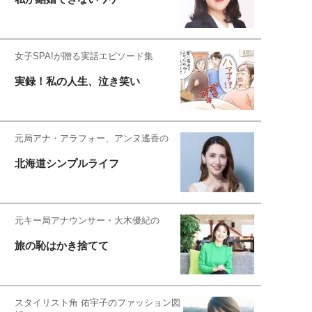
女子SPA!が贈る実話エピソード集
実録！私の人生、泣き笑い
元局アナ・アラフォー、アンヌ遙香の
北海道シンプルライフ
元キー局アナウンサー・大木優紀の
旅の恥はかき捨てて
スタイリスト角 佑宇子のファッション図