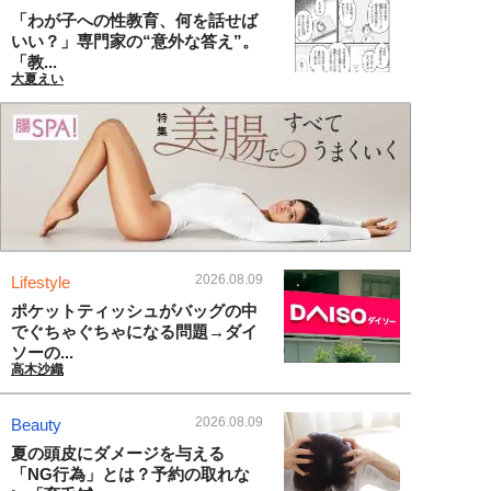
「わが子への性教育、何を話せば
いい？」専門家の“意外な答え”。
「教...
大夏えい
2026.08.09
Lifestyle
ポケットティッシュがバッグの中
でぐちゃぐちゃになる問題→ダイ
ソーの...
高木沙織
2026.08.09
Beauty
夏の頭皮にダメージを与える
「NG行為」とは？予約の取れな