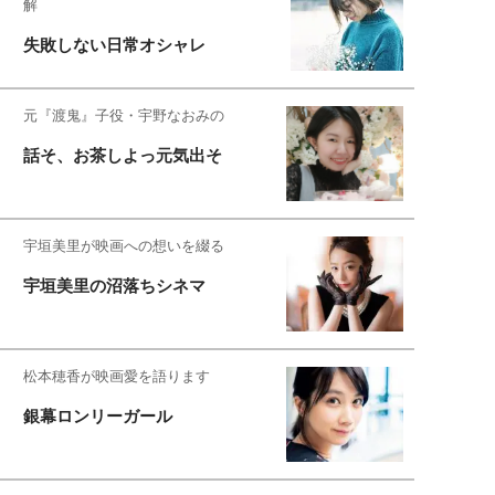
解
失敗しない日常オシャレ
元『渡鬼』子役・宇野なおみの
話そ、お茶しよっ元気出そ
宇垣美里が映画への想いを綴る
宇垣美里の沼落ちシネマ
松本穂香が映画愛を語ります
銀幕ロンリーガール