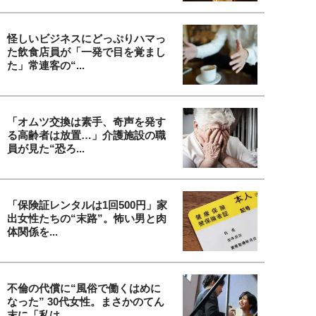
怪しいビジネスにどっぷりハマっ
た飲食店員が「一発で目を覚まし
た」常連客の“...
「オムツ交換は素手、奇声を発す
る高齢者は放置…」介護施設の職
員が見た“恐ろ...
「保険証レンタルは1回500円」家
出女性たちの“末路”。怖い男と肉
体関係を...
不倫の代償に“風俗で働くはめに
なった” 30代女性。まさかのてん
末に「私は...