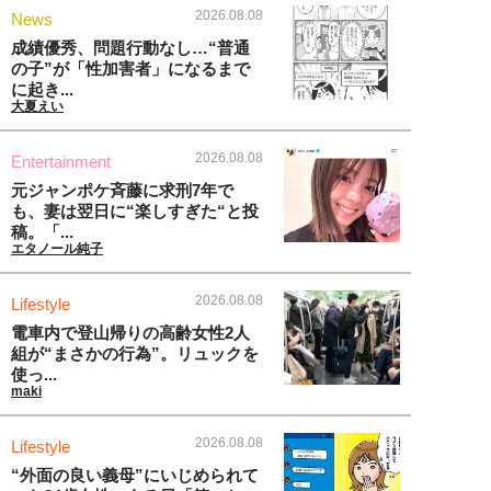
2026.08.08
News
成績優秀、問題行動なし…“普通
の子”が「性加害者」になるまで
に起き...
大夏えい
2026.08.08
Entertainment
元ジャンポケ斉藤に求刑7年で
も、妻は翌日に“楽しすぎた“と投
稿。「...
エタノール純子
2026.08.08
Lifestyle
電車内で登山帰りの高齢女性2人
組が“まさかの行為”。リュックを
使っ...
maki
2026.08.08
Lifestyle
“外面の良い義母”にいじめられて