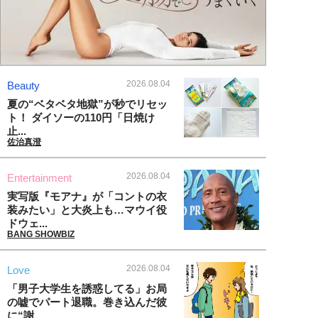
2026.08.04
Beauty
夏の“ベタベタ地獄”が秒でリセッ
ト！ ダイソーの110円「日焼け
止...
佐治真澄
2026.08.04
Entertainment
実写版『モアナ』が「コントの衣
装みたい」と大炎上も…マウイ役
ドウェ...
BANG SHOWBIZ
2026.08.04
Love
「男子大学生を誘惑してる」お局
の嘘でパート退職。巻き込んだ彼
に“謝...