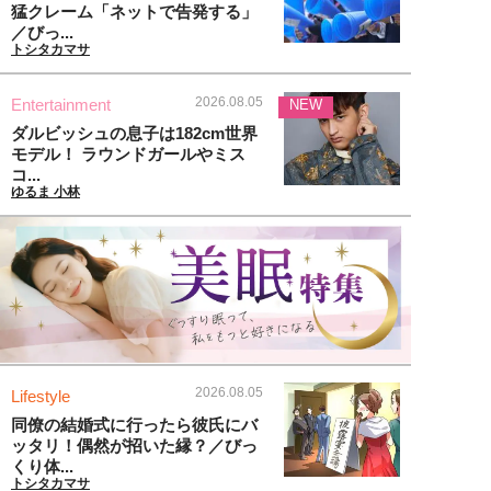
猛クレーム「ネットで告発する」
／びっ...
トシタカマサ
2026.08.05
Entertainment
NEW
ダルビッシュの息子は182cm世界
モデル！ ラウンドガールやミス
コ...
ゆるま 小林
2026.08.05
Lifestyle
同僚の結婚式に行ったら彼氏にバ
ッタリ！偶然が招いた縁？／びっ
くり体...
トシタカマサ