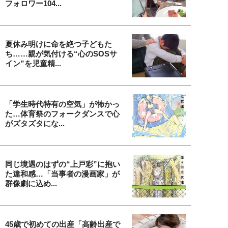
フォロワー104...
夏休み明けに命を絶つ子どもた
ち……親が気付ける“心のSOSサ
イン”を児童精...
「学生時代特有の空気」が怖かっ
た…体育祭のフォークダンスで心
がズタズタにな...
同じ境遇のはずの“上戸彩”に抱い
た違和感…「当事者の漫画家」が
群像劇に込め...
45歳で初めての出産「高齢出産で