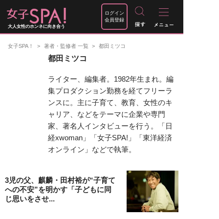
ログイン
会員登録
大人女性のホンネに向き合う
女子SPA！
著者・監修者 一覧
都田ミツコ
都田ミツコ
ライター、編集者。1982年生まれ。編
集プロダクション勤務を経てフリーラ
ンスに。主に子育て、教育、女性のキ
ャリア、などをテーマに企業や専門
家、著名人インタビューを行う。「日
経xwoman」「女子SPA!」「東洋経済
オンライン」などで執筆。
3児の父、麒麟・田村裕が“子育て
への不安”を明かす「子どもに同
じ思いをさせ...