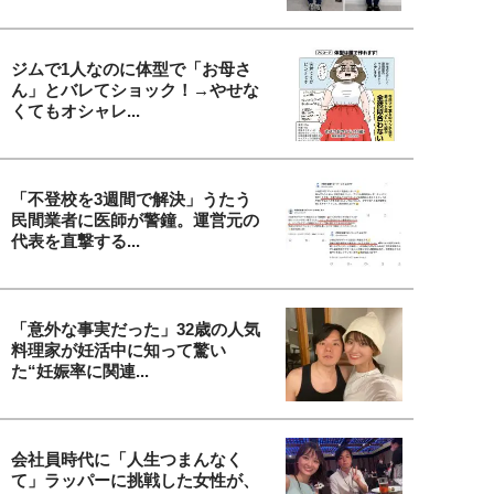
ジムで1人なのに体型で「お母さ
ん」とバレてショック！→やせな
くてもオシャレ...
「不登校を3週間で解決」うたう
民間業者に医師が警鐘。運営元の
代表を直撃する...
「意外な事実だった」32歳の人気
料理家が妊活中に知って驚い
た“妊娠率に関連...
会社員時代に「人生つまんなく
て」ラッパーに挑戦した女性が、