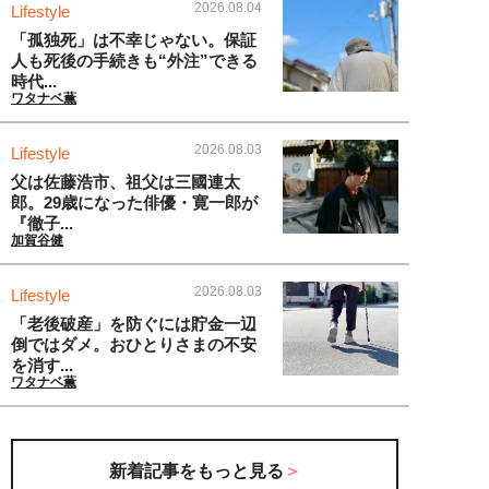
2026.08.04
Lifestyle
「孤独死」は不幸じゃない。保証
人も死後の手続きも“外注”できる
時代...
ワタナベ薫
2026.08.03
Lifestyle
父は佐藤浩市、祖父は三國連太
郎。29歳になった俳優・寛一郎が
『徹子...
加賀谷健
2026.08.03
Lifestyle
「老後破産」を防ぐには貯金一辺
倒ではダメ。おひとりさまの不安
を消す...
ワタナベ薫
新着記事をもっと見る