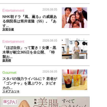
2026.08.05
Entertainment
NHK朝ドラ『風、薫る』の威厳あ
る病院長は筒井道隆（55）。『あ
す...
加賀谷健
2026.08.05
Entertainment
「ほぼ自炊」って驚き！女優・黒
木華が献立365日を全公開、「特
製お...
森美樹
2026.08.05
Gourmet
スタバの強力ライバルに？ 若者が
「ゴンチャ」を選ぶワケ。タピオ
カの...
スギアカツキ