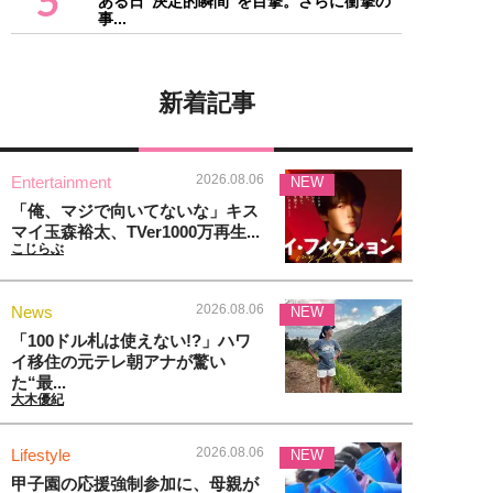
5
ある日“決定的瞬間”を目撃。さらに衝撃の
事...
新着記事
2026.08.06
Entertainment
NEW
「俺、マジで向いてないな」キス
マイ玉森裕太、TVer1000万再生...
こじらぶ
2026.08.06
News
NEW
「100ドル札は使えない!?」ハワ
イ移住の元テレ朝アナが驚い
た“最...
大木優紀
2026.08.06
Lifestyle
NEW
甲子園の応援強制参加に、母親が