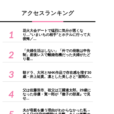
アクセスランキング
花火大会デートで猛烈に気分が悪くな
1
り…“いまいちの相手”とホテルに行って大
後悔／...
「夫婦生活はしない」「外での発散は申告
2
制」産後レスで離婚危機だった夫婦がたど
り着...
3
朝ドラ、大河とNHK作品で存在感を増す30
歳・井上祐貴。凛とした美しさと“眉間の...
父は佐藤浩市、祖父は三國連太郎。29歳に
4
なった俳優・寛一郎が『徹子の部屋』で見
せ...
夫が母親を嫌う理由がわからなかった私→