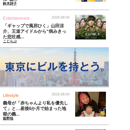
鈴木詩子
2026.08.04
Entertainment
「ギャップで風邪ひく」山田涼
介、王道アイドルから“病みきっ
た悲壮感...
こじらぶ
2026.08.04
Lifestyle
義母が「赤ちゃんより私を優先し
て」と…産後6か月で始まった地
獄の義...
姫野桂