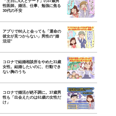
「土日に5人とデート」の37歳男
性医師。婚活、仕事、勉強に焦る
30代の不安
アプリで80人と会っても「運命の
彼女が見つからない」男性の“婚
活沼”
コロナで結婚相談所をやめた31歳
女性。結婚したいのに、行動でき
ない胸のうち
コロナで婚活が絶不調に。37歳男
性も「出会えたのは61歳の女性だ
け」