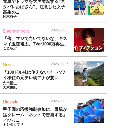
電車でドラマを大声実況する“ネ
タバレおばさん”。注意した女子
高生の...
鈴木詩子
2026.08.06
Entertainment
「俺、マジで向いてないな」キス
マイ玉森裕太、TVer1000万再生...
こじらぶ
2026.08.06
News
「100ドル札は使えない!?」ハワ
イ移住の元テレ朝アナが驚い
た“最...
大木優紀
2026.08.06
Lifestyle
甲子園の応援強制参加に、母親が
猛クレーム「ネットで告発する」
／びっ...
トシタカマサ