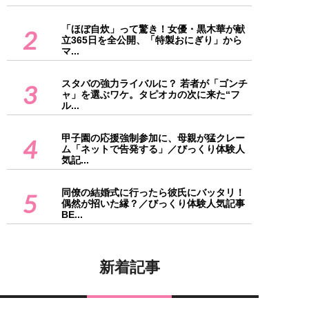
「ほぼ自炊」って驚き！女優・黒木華が献
2
立365日を全公開、「特製おにぎり」から
マ...
スタバの強力ライバルに？ 若者が「ゴンチ
3
ャ」を選ぶワケ。タピオカの次に来た“フ
ル...
甲子園の応援強制参加に、母親が猛クレー
4
ム「ネットで告発する」／びっくり体験人
気記...
同僚の結婚式に行ったら彼氏にバッタリ！
5
偶然が招いた縁？／びっくり体験人気記事
BE...
新着記事