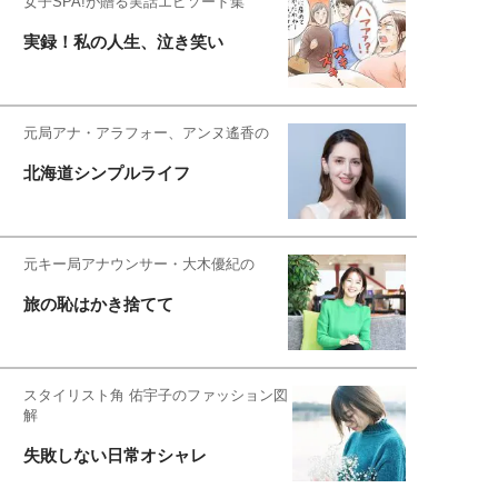
女子SPA!が贈る実話エピソード集
実録！私の人生、泣き笑い
元局アナ・アラフォー、アンヌ遙香の
北海道シンプルライフ
元キー局アナウンサー・大木優紀の
旅の恥はかき捨てて
スタイリスト角 佑宇子のファッション図
解
失敗しない日常オシャレ