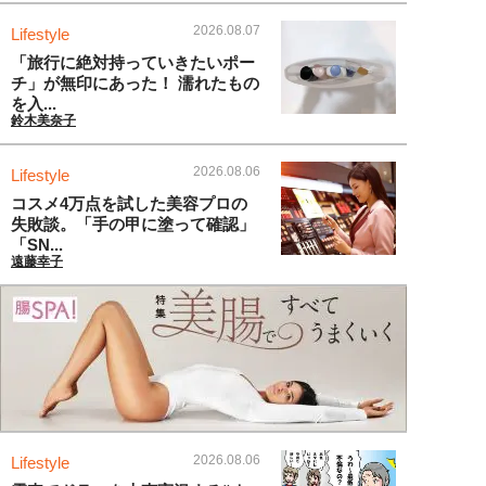
2026.08.07
Lifestyle
「旅行に絶対持っていきたいポー
チ」が無印にあった！ 濡れたもの
を入...
鈴木美奈子
2026.08.06
Lifestyle
コスメ4万点を試した美容プロの
失敗談。「手の甲に塗って確認」
「SN...
遠藤幸子
2026.08.06
Lifestyle