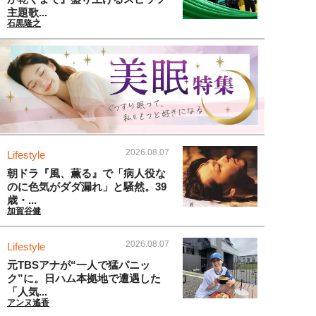
主題歌...
石黒隆之
2026.08.07
Lifestyle
朝ドラ『風、薫る』で「病人役な
のに色気がダダ漏れ」と騒然。39
歳・...
加賀谷健
2026.08.07
Lifestyle
元TBSアナが“一人で猛パニッ
ク”に。日ハム本拠地で遭遇した
「人気...
アンヌ遙香