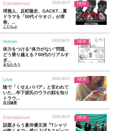
2026.08.07
Entertainment
NEW
堺雅人、反町隆史、GACKT…夏
ドラマを「50代イケオジ」が席
巻。...
こじらぶ
2026.08.07
Human
NEW
体力をつける“体力がない”問題、
どう乗り越える？50代のリアルす
ぎ...
まなたろう
2026.08.07
Love
NEW
陰で「くせえババア」と言われて
いた…年下彼氏のウラの顔を知り
トラウ...
古川諭香
2026.08.07
Entertainment
NEW
話題さらう蒼井優主演『Tシャツ
が乾くまで』盛り上げるスピッツ