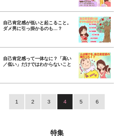
自己肯定感が低いと起こること。
ダメ男に引っ掛かるのも…？
自己肯定感って一体なに？「高い
／低い」だけではわからないこと
1
2
3
4
5
6
特集