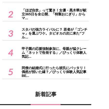
「ほぼ自炊」って驚き！女優・黒木華が献
2
立365日を全公開、「特製おにぎり」から
マ...
スタバの強力ライバルに？ 若者が「ゴンチ
3
ャ」を選ぶワケ。タピオカの次に来た“フ
ル...
甲子園の応援強制参加に、母親が猛クレー
4
ム「ネットで告発する」／びっくり体験人
気記...
同僚の結婚式に行ったら彼氏にバッタリ！
5
偶然が招いた縁？／びっくり体験人気記事
BE...
新着記事