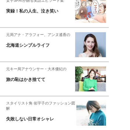
女子SPA!が贈る実話エピソード集
実録！私の人生、泣き笑い
元局アナ・アラフォー、アンヌ遙香の
北海道シンプルライフ
元キー局アナウンサー・大木優紀の
旅の恥はかき捨てて
スタイリスト角 佑宇子のファッション図
解
失敗しない日常オシャレ