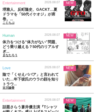
2026.08.07
Entertainment
NEW
堺雅人、反町隆史、GACKT…夏
ドラマを「50代イケオジ」が席
巻。...
こじらぶ
2026.08.07
Human
NEW
体力をつける“体力がない”問題、
どう乗り越える？50代のリアルす
ぎ...
まなたろう
2026.08.07
Love
NEW
陰で「くせえババア」と言われて
いた…年下彼氏のウラの顔を知り
トラウ...
古川諭香
2026.08.07
Entertainment
NEW
話題さらう蒼井優主演『Tシャツ
が乾くまで』盛り上げるスピッツ