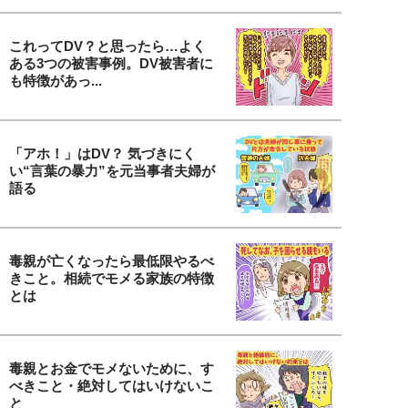
これってDV？と思ったら…よく
ある3つの被害事例。DV被害者に
も特徴があっ...
「アホ！」はDV？ 気づきにく
い“言葉の暴力”を元当事者夫婦が
語る
毒親が亡くなったら最低限やるべ
きこと。相続でモメる家族の特徴
とは
毒親とお金でモメないために、す
べきこと・絶対してはいけないこ
と