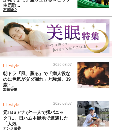
主題歌...
石黒隆之
2026.08.07
Lifestyle
朝ドラ『風、薫る』で「病人役な
のに色気がダダ漏れ」と騒然。39
歳・...
加賀谷健
2026.08.07
Lifestyle
元TBSアナが“一人で猛パニッ
ク”に。日ハム本拠地で遭遇した
「人気...
アンヌ遙香