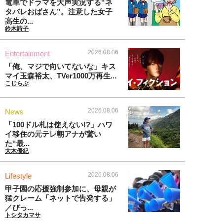
電車でドラマを大声実況する“ネ
タバレおばさん”。注意した女子
高生の...
鈴木詩子
2026.08.06
Entertainment
「俺、マジで向いてないな」キス
マイ玉森裕太、TVer1000万再生...
こじらぶ
2026.08.06
News
「100ドル札は使えない!?」ハワ
イ移住の元テレ朝アナが驚い
た“最...
大木優紀
2026.08.06
Lifestyle
甲子園の応援強制参加に、母親が
猛クレーム「ネットで告発する」
／びっ...
トシタカマサ