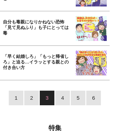
自分も毒親になりかねない恐怖
「見て見ぬふり」も子にとっては
毒
「早く結婚しろ」「もっと帰省し
ろ」と迫る…イラッとする親との
付き合い方
1
2
3
4
5
6
特集