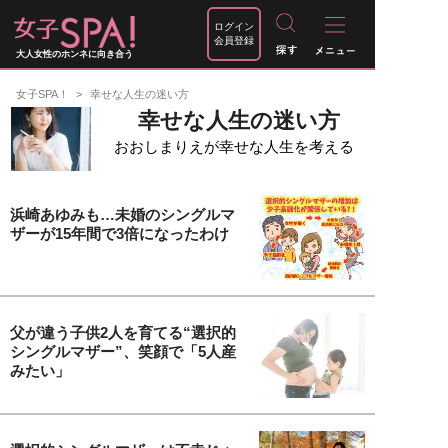
ログイン
会員登録
大人女性のホンネに向き合う
女子SPA！
幸せな人生の迷い方
幸せな人生の迷い方
おおしまりえが幸せな人生を考える
浜崎あゆみも…未婚のシングルマ
ザーが15年間で3倍になったわけ
父が違う子供2人を育てる“選択的
シングルマザー”、笑顔で「5人産
みたい」