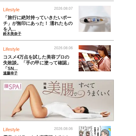
2026.08.07
Lifestyle
「旅行に絶対持っていきたいポー
チ」が無印にあった！ 濡れたもの
を入...
鈴木美奈子
2026.08.06
Lifestyle
コスメ4万点を試した美容プロの
失敗談。「手の甲に塗って確認」
「SN...
遠藤幸子
2026.08.06
Lifestyle