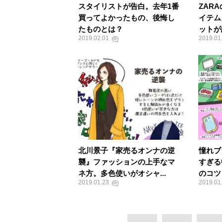
スタイリストが告白。去年1番
ZAR
買ってよかったもの、後悔し
イテム
たものとは？
ットが
2019.02.01
2019.01
北川景子『家売るオンナの逆
憧れブ
襲』ファッションの上手なマ
すぎる
ネ方。多色使いがオシャ...
のコツ
2019.01.23
2019.01