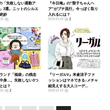
Aの「失敗しない通勤ア
『今日俺』の“聖子ちゃんヘ
」3選。ニットのシルエ
ア”がプチ流行。今っぽく取り
絶妙
入れるには？
.31
2019.01.26
ランド「福袋」の残念
『リーガルV』米倉涼子ファ
中身…。失敗しない3つ
ッションはマネできる♪メチャ
とは？
細見えする大人コーデ...
.01
2018.12.13