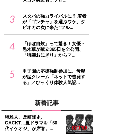
3
スタバの強力ライバルに？ 若者
が「ゴンチャ」を選ぶワケ。タ
ピオカの次に来た“フル...
4
「ほぼ自炊」って驚き！女優・
黒木華が献立365日を全公開、
「特製おにぎり」からマ...
5
甲子園の応援強制参加に、母親
が猛クレーム「ネットで告発す
る」／びっくり体験人気記...
新着記事
堺雅人、反町隆史、
GACKT…夏ドラマを「50
代イケオジ」が席巻。...