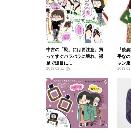
中古の「靴」には要注意。買
​​『後
ってすぐバラバラに壊れ、裸
手なの
足で涙目に…
ャン服」
2019.02.11
2019.02