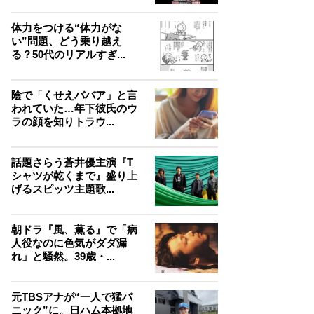
体力をつける“体力がな
い”問題、どう乗り越え
る？50代のリアルすぎ...
陰で「くせえババア」と言
われていた…年下彼氏のウ
ラの顔を知りトラウ...
話題さらう蒼井優主演『T
シャツが乾くまで』盛り上
げるスピッツ主題歌...
朝ドラ『風、薫る』で「病
人役なのに色気がダダ漏
れ」と騒然。39歳・...
元TBSアナが“一人で猛パ
ニック”に。日ハム本拠地