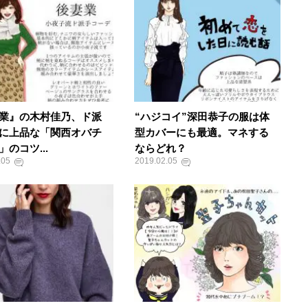
妻業​​』の木村佳乃、ド派
“ハジコイ”深田恭子の服は体
に上品な「関西オバチ
型カバーにも最適。マネする
のコツ...
ならどれ？
.05
2019.02.05