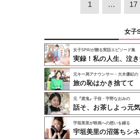
1
…
17
女子
女子SPA!が贈る実話エピソード集
実録！私の人生、泣き
元キー局アナウンサー・大木優紀の
旅の恥はかき捨てて
元『渡鬼』子役・宇野なおみの
話そ、お茶しよっ元
宇垣美里が映画への想いを綴る
宇垣美里の沼落ちシ