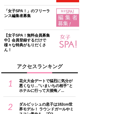
「女子SPA！」のフリーラ
ンス編集者募集
【女子SPA！無料会員募集
中】会員登録するだけで
様々な特典がもりだくさ
ん！
アクセスランキング
1
花火大会デートで猛烈に気分が
悪くなり…“いまいちの相手”と
ホテルに行って大後悔／...
2
ダルビッシュの息子は182cm世
界モデル！ ラウンドガールやミ
スコン美女も…プロ...