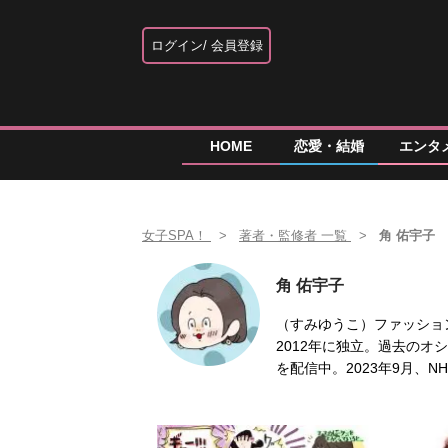
ログイン
会員登録
HOME
恋愛・結婚
エンタ
女子SPA！
著者・監修者 一覧
角 佑宇子
角 佑宇子
（すみゆうこ）ファッショ
2012年に独立。過去の
を配信中。2023年9月、