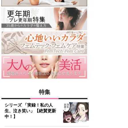
特集
シリーズ 「実録！私の人
生、泣き笑い」【絶賛更新
中！】