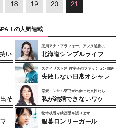
18
19
20
21
SPA！の人気連載
元局アナ・アラフォー、アンヌ遙香の
笑い
北海道シンプルライフ
スタイリスト角 佑宇子のファッション図解
失敗しない日常オシャレ
恋愛コンサル菊乃が出会った女性たち
気出そ
私が結婚できないワケ
松本穂香が映画愛を語ります
ネマ
銀幕ロンリーガール