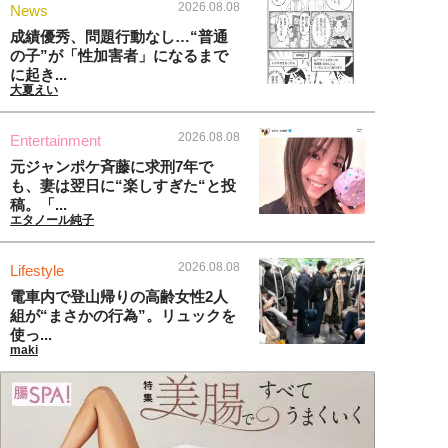
2026.08.08
News
成績優秀、問題行動なし…“普通
の子”が「性加害者」になるまで
に起き...
大夏えい
2026.08.08
Entertainment
元ジャンポケ斉藤に求刑7年で
も、妻は翌日に“楽しすぎた“と投
稿。「...
エタノール純子
2026.08.08
Lifestyle
電車内で登山帰りの高齢女性2人
組が“まさかの行為”。リュックを
使っ...
maki