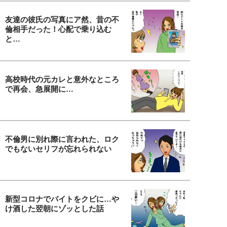
友達の彼氏の写真にア然、昔の不
倫相手だった！心配で乗り込む
と…
高校時代の元カレと意外なところ
で再会、急展開に…
不倫男に別れ際に言われた、ロク
でもないセリフが忘れられない
新型コロナでバイトをクビに…や
け酒した翌朝にゾッとした話