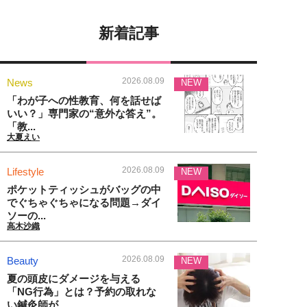
新着記事
2026.08.09
News
NEW
「わが子への性教育、何を話せば
いい？」専門家の“意外な答え”。
「教...
大夏えい
2026.08.09
Lifestyle
NEW
ポケットティッシュがバッグの中
でぐちゃぐちゃになる問題→ダイ
ソーの...
高木沙織
2026.08.09
Beauty
NEW
夏の頭皮にダメージを与える
「NG行為」とは？予約の取れな
い鍼灸師が...