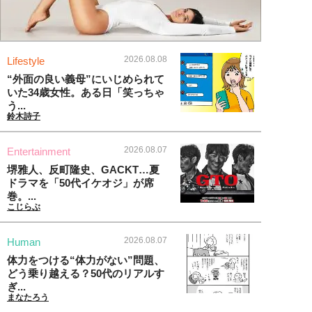
2026.08.08
Lifestyle
“外面の良い義母”にいじめられて
いた34歳女性。ある日「笑っちゃ
う...
鈴木詩子
2026.08.07
Entertainment
堺雅人、反町隆史、GACKT…夏
ドラマを「50代イケオジ」が席
巻。...
こじらぶ
2026.08.07
Human
体力をつける“体力がない”問題、
どう乗り越える？50代のリアルす
ぎ...
まなたろう