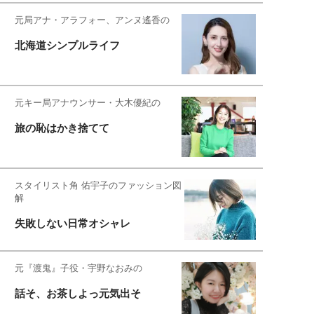
元局アナ・アラフォー、アンヌ遙香の
北海道シンプルライフ
元キー局アナウンサー・大木優紀の
旅の恥はかき捨てて
スタイリスト角 佑宇子のファッション図
解
失敗しない日常オシャレ
元『渡鬼』子役・宇野なおみの
話そ、お茶しよっ元気出そ