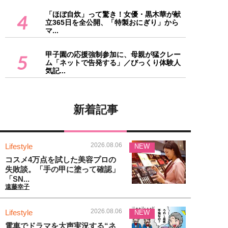
「ほぼ自炊」って驚き！女優・黒木華が献
4
立365日を全公開、「特製おにぎり」から
マ...
甲子園の応援強制参加に、母親が猛クレー
5
ム「ネットで告発する」／びっくり体験人
気記...
新着記事
2026.08.06
Lifestyle
NEW
コスメ4万点を試した美容プロの
失敗談。「手の甲に塗って確認」
「SN...
遠藤幸子
2026.08.06
Lifestyle
NEW
電車でドラマを大声実況する“ネ