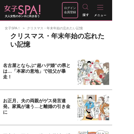
ログイン
会員登録
大人女性のホンネに向き合う
女子SPA！
クリスマス・年末年始の忘れたい記憶
クリスマス・年末年始の忘れた
い記憶
名古屋とならぶ“超ハデ婚”の県と
は…「本家の意地」で祖父が暴
走！
お正月、夫の両親がゲス発言連
発。家風が違う…と離婚の引き金
に