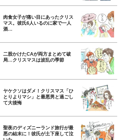
肉食女子が痛い目にあったクリス
マス。彼氏6人いるのに家で一人
酒…
二股かけたCAが両方まとめて破
局…クリスマスは波乱の季節
ヤケクソはダメ！クリスマス「ひ
とりよりマシ」と最悪男と過ごし
て大後悔
聖夜のディズニーランド旅行が最
悪の結末に！彼氏が土下座して泣
いた