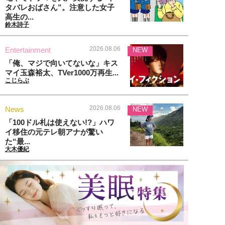
タバレおばさん”。注意した女子
高生の...
鈴木詩子
2026.08.06
Entertainment
NEW
「俺、マジで向いてないな」キス
マイ玉森裕太、TVer1000万再生...
こじらぶ
2026.08.06
News
NEW
「100ドル札は使えない!?」ハワ
イ移住の元テレ朝アナが驚い
た“最...
大木優紀