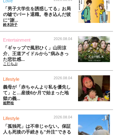
Love
「男子大学生を誘惑してる」お局
の嘘でパート退職。巻き込んだ彼
に“謝...
鈴木詩子
2026.08.04
Entertainment
「ギャップで風邪ひく」山田涼
介、王道アイドルから“病みきっ
た悲壮感...
こじらぶ
2026.08.04
Lifestyle
義母が「赤ちゃんより私を優先し
て」と…産後6か月で始まった地
獄の義...
姫野桂
2026.08.04
Lifestyle
「孤独死」は不幸じゃない。保証
人も死後の手続きも“外注”できる