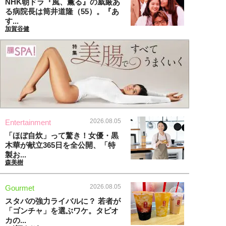
NHK朝ドラ『風、薫る』の威厳あ
る病院長は筒井道隆（55）。『あ
す...
加賀谷健
2026.08.05
Entertainment
「ほぼ自炊」って驚き！女優・黒
木華が献立365日を全公開、「特
製お...
森美樹
2026.08.05
Gourmet
スタバの強力ライバルに？ 若者が
「ゴンチャ」を選ぶワケ。タピオ
カの...