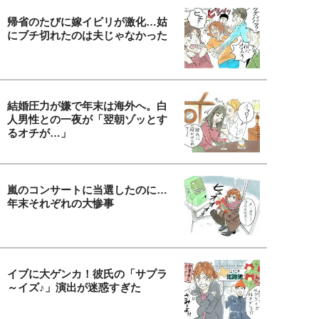
帰省のたびに嫁イビリが激化…姑
にブチ切れたのは夫じゃなかった
結婚圧力が嫌で年末は海外へ。白
人男性との一夜が「翌朝ゾッとす
るオチが…」
嵐のコンサートに当選したのに…
年末それぞれの大惨事
イブに大ゲンカ！彼氏の「サプラ
～イズ♪」演出が迷惑すぎた