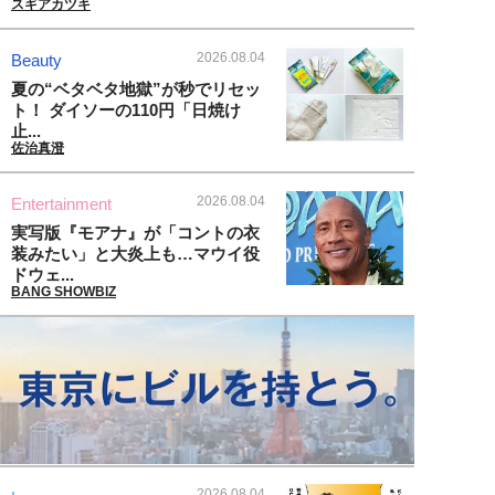
スギアカツキ
2026.08.04
Beauty
夏の“ベタベタ地獄”が秒でリセッ
ト！ ダイソーの110円「日焼け
止...
佐治真澄
2026.08.04
Entertainment
実写版『モアナ』が「コントの衣
装みたい」と大炎上も…マウイ役
ドウェ...
BANG SHOWBIZ
2026.08.04