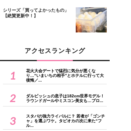
シリーズ「買ってよかったもの」
【絶賛更新中！】
アクセスランキング
花火大会デートで猛烈に気分が悪くな
1
り…“いまいちの相手”とホテルに行って大
後悔／...
2
ダルビッシュの息子は182cm世界モデル！
ラウンドガールやミスコン美女も…プロ...
スタバの強力ライバルに？ 若者が「ゴンチ
3
ャ」を選ぶワケ。タピオカの次に来た“フ
ル...