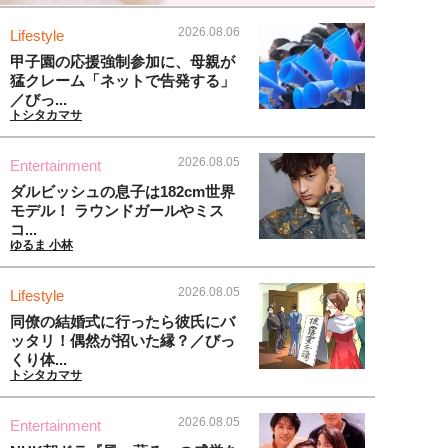
2026.08.06
Lifestyle
甲子園の応援強制参加に、母親が
猛クレーム「ネットで告発する」
／びっ...
トシタカマサ
2026.08.05
Entertainment
ダルビッシュの息子は182cm世界
モデル！ ラウンドガールやミス
コ...
ゆるま 小林
2026.08.05
Lifestyle
同僚の結婚式に行ったら彼氏にバ
ッタリ！偶然が招いた縁？／びっ
くり体...
トシタカマサ
2026.08.05
Entertainment