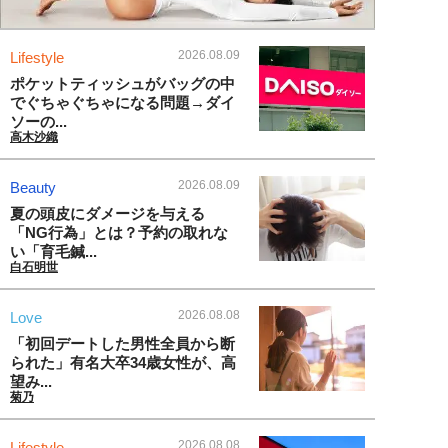
2026.08.09
Lifestyle
ポケットティッシュがバッグの中
でぐちゃぐちゃになる問題→ダイ
ソーの...
高木沙織
2026.08.09
Beauty
夏の頭皮にダメージを与える
「NG行為」とは？予約の取れな
い「育毛鍼...
白石明世
2026.08.08
Love
「初回デートした男性全員から断
られた」有名大卒34歳女性が、高
望み...
菊乃
2026.08.08
Lifestyle