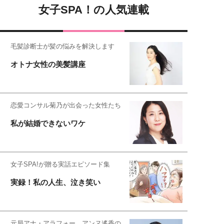
女子SPA！の人気連載
毛髪診断士が髪の悩みを解決します
オトナ女性の美髪講座
恋愛コンサル菊乃が出会った女性たち
私が結婚できないワケ
女子SPA!が贈る実話エピソード集
実録！私の人生、泣き笑い
元局アナ・アラフォー、アンヌ遙香の