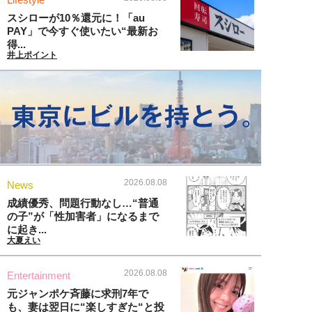
スシローが10％還元に！「au
PAY」で今すぐ使いたい“最新お
得...
井上ポイント
2026.08.08
News
成績優秀、問題行動なし…“普通
の子”が「性加害者」になるまで
に起き...
大夏えい
2026.08.08
Entertainment
元ジャンポケ斉藤に求刑7年で
も、妻は翌日に“楽しすぎた“と投