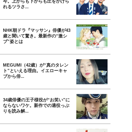
今。上からも下からも圧をかけら
れるツラさ...
NHK朝ドラ『マッサン』俳優が43
歳と聞いて驚き。最新作の“激シ
ブ”姿とは
MEGUMI（42歳）が“真のタレン
ト”といえる理由。イエローキャ
ブから俳...
34歳俳優の王子様役が“お笑い”に
ならないワケ。新作での適役っぷ
りを読み解...