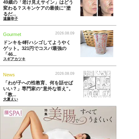
49歳の「老け見えサイン」はどう
変わる？スキンケアの最後に“塗
るだ...
遠藤幸子
2026.08.09
Gourmet
ドンキを4軒ハシゴしてようやく
ゲット。321円でコスパ最強の
「46...
スギアカツキ
2026.08.09
News
「わが子への性教育、何を話せば
いい？」専門家の“意外な答え”。
「教...
大夏えい