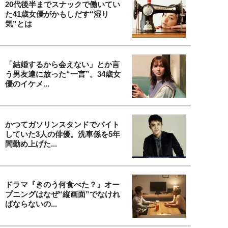
20代後半までスナックで働いてい
た41歳女優がかもしだす“湿り
気”とは
「結婚するから会えない」とか言
う男友達に放った“一言”。34歳女
優のイケメ...
かつてガソリンスタンドでバイト
していた3人の俳優。洗車係を5年
間勤め上げた...
ドラマ『きのう何食べた？』オー
プニングはなぜ“縦画面”でなけれ
ばならないの...