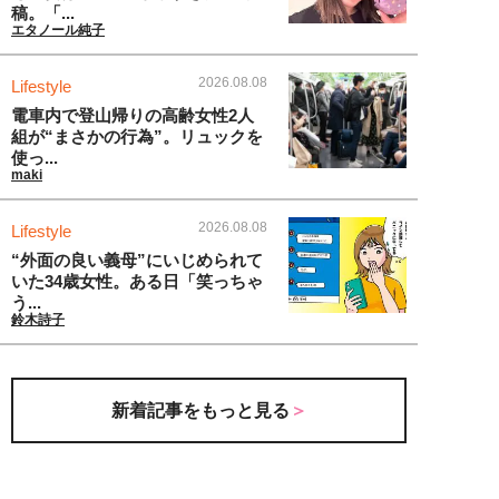
稿。「...
エタノール純子
2026.08.08
Lifestyle
電車内で登山帰りの高齢女性2人
組が“まさかの行為”。リュックを
使っ...
maki
2026.08.08
Lifestyle
“外面の良い義母”にいじめられて
いた34歳女性。ある日「笑っちゃ
う...
鈴木詩子
新着記事をもっと見る