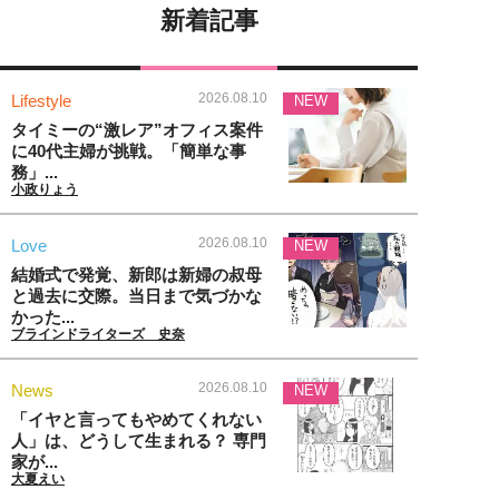
新着記事
2026.08.10
Lifestyle
NEW
タイミーの“激レア”オフィス案件
に40代主婦が挑戦。「簡単な事
務」...
小政りょう
2026.08.10
Love
NEW
結婚式で発覚、新郎は新婦の叔母
と過去に交際。当日まで気づかな
かった...
ブラインドライターズ 史奈
2026.08.10
News
NEW
「イヤと言ってもやめてくれない
人」は、どうして生まれる？ 専門
家が...
大夏えい