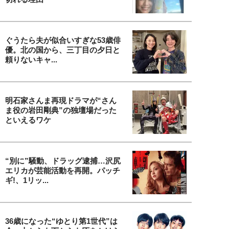
ぐうたら夫が似合いすぎな53歳俳
優。北の国から、三丁目の夕日と
頼りないキャ...
明石家さんま再現ドラマが“さん
ま役の岩田剛典”の独壇場だった
といえるワケ
“別に”騒動、ドラッグ逮捕…沢尻
エリカが芸能活動を再開。パッチ
ギ!、1リッ...
36歳になった“ゆとり第1世代”は