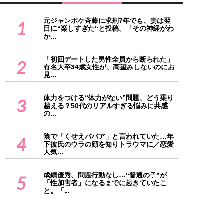
元ジャンポケ斉藤に求刑7年でも、妻は翌
1
日に“楽しすぎた“と投稿。「その神経がわ
か...
「初回デートした男性全員から断られた」
2
有名大卒34歳女性が、高望みしないのにお
見...
体力をつける“体力がない”問題、どう乗り
3
越える？50代のリアルすぎる悩みに共感
の...
陰で「くせえババア」と言われていた…年
4
下彼氏のウラの顔を知りトラウマに／恋愛
人気...
成績優秀、問題行動なし…“普通の子”が
5
「性加害者」になるまでに起きていたこ
と。「...