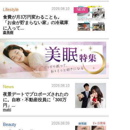
2026.08.10
Lifestyle
NEW
食費が月3万円変わることも。
「お金が貯まらない家」の冷蔵庫
に入って...
森美樹
2026.08.10
News
夜景デートでプロポーズされたの
に。自称・不動産役員に「300万
円」...
maki
2026.08.09
Beauty