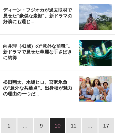
ディーン・フジオカが過去取材で
見せた“豪傑な素顔”。新ドラマの
好演にも通じ...
向井理（41歳）の“意外な前職”。
新ドラマで見せた華麗な手さばき
に納得
松田翔太、水嶋ヒロ、宮沢氷魚
の“意外な共通点”。出身校が魅力
の理由の一つだ...
1
…
9
10
11
…
17