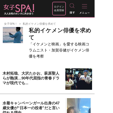
ログイン
会員登録
大人女性のホンネに向き合う
女子SPA！
私的イケメン俳優を求めて
私的イケメン俳優を求め
て
「イケメンと映画」を愛する映画コ
ラムニスト・加賀谷健がイケメン俳
優を考察
木村拓哉、大沢たかお、萩原聖人
らが熱演…90年代屈指の青春ドラ
マが現代でも...
水着キャンペーンガール出身の47
歳女優が“日本一の役者”だと言い
切れる理由