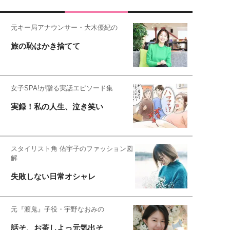
元キー局アナウンサー・大木優紀の
旅の恥はかき捨てて
女子SPA!が贈る実話エピソード集
実録！私の人生、泣き笑い
スタイリスト角 佑宇子のファッション図
解
失敗しない日常オシャレ
元『渡鬼』子役・宇野なおみの
話そ、お茶しよっ元気出そ