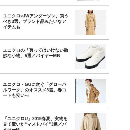
ユニクロ×JWアンダーソン、買う
べき3選。ブランド品みたいなア
イテムも
ユニクロの「買ってはいけない微
妙な小物」5選／バイヤーMB
ユニクロ・GUに次ぐ「グローバ
ルワーク」のオススメ3選。春コ
ートも安いっ
「ユニクロU」2019春夏、実物を
見て驚いた“マストバイ”3選／バ
イヤーM...