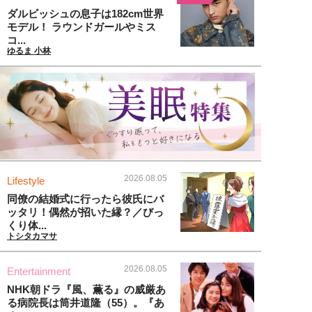
ダルビッシュの息子は182cm世界
モデル！ ラウンドガールやミス
コ...
ゆるま 小林
2026.08.05
Lifestyle
同僚の結婚式に行ったら彼氏にバ
ッタリ！偶然が招いた縁？／びっ
くり体...
トシタカマサ
2026.08.05
Entertainment
NHK朝ドラ『風、薫る』の威厳あ
る病院長は筒井道隆（55）。『あ