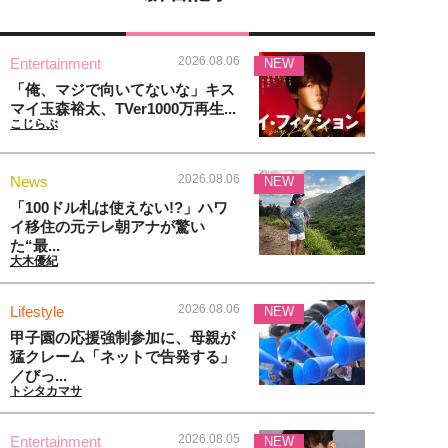
2026.08.06
Entertainment
NEW
「俺、マジで向いてないな」キス
マイ玉森裕太、TVer1000万再生...
こじらぶ
2026.08.06
News
NEW
「100ドル札は使えない!?」ハワ
イ移住の元テレ朝アナが驚い
た“最...
大木優紀
2026.08.06
Lifestyle
NEW
甲子園の応援強制参加に、母親が
猛クレーム「ネットで告発する」
／びっ...
トシタカマサ
2026.08.05
Entertainment
NEW