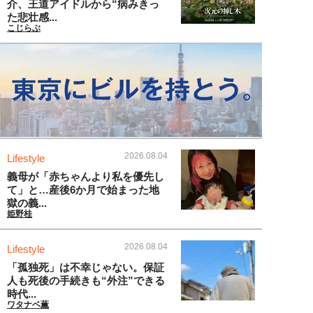
介、王道アイドルから“病みきっ
た悲壮感...
こじらぶ
2026.08.04
Lifestyle
義母が「赤ちゃんより私を優先し
て」と…産後6か月で始まった地
獄の義...
姫野桂
2026.08.04
Lifestyle
「孤独死」は不幸じゃない。保証
人も死後の手続きも“外注”できる
時代...
ワタナベ薫