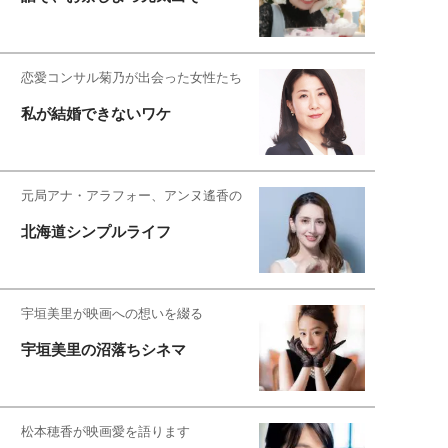
恋愛コンサル菊乃が出会った女性たち
私が結婚できないワケ
元局アナ・アラフォー、アンヌ遙香の
北海道シンプルライフ
宇垣美里が映画への想いを綴る
宇垣美里の沼落ちシネマ
松本穂香が映画愛を語ります