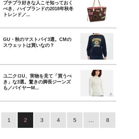
プチプラ好きな人こそ知っておく
べき、ハイブランドの2018年秋冬
トレンド／...
GU・秋のマストバイ3選。CMの
スウェットは買いなの？
ユ二クロU、実物を見て「買うべ
き」な3選。驚きの脚長ジーンズ
も／バイヤーM...
1
2
3
4
5
…
8