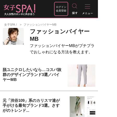
ログイン
会員登録
大人女性のホンネに向き合う
女子SPA！
ファッションバイヤーMB
ファッションバイヤー
MB
ファッションバイヤーMBがプチプラ
でおしゃれになる方法を教えます。
脱ユニクロしたいなら…コスパ抜
群のデザインブランド3選／バイ
ヤーMB
元「渋谷109」系のカリスマ達が
手がける最旬ブランド3選。さす
がのトレンド...