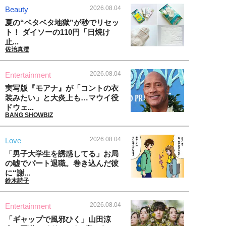
2026.08.04
Beauty
夏の“ベタベタ地獄”が秒でリセッ
ト！ ダイソーの110円「日焼け
止...
佐治真澄
2026.08.04
Entertainment
実写版『モアナ』が「コントの衣
装みたい」と大炎上も…マウイ役
ドウェ...
BANG SHOWBIZ
2026.08.04
Love
「男子大学生を誘惑してる」お局
の嘘でパート退職。巻き込んだ彼
に“謝...
鈴木詩子
2026.08.04
Entertainment
「ギャップで風邪ひく」山田涼