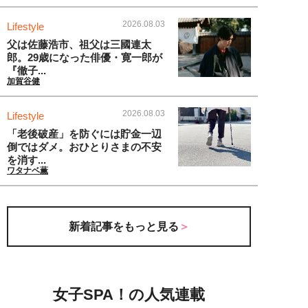
2026.08.03
Lifestyle
父は佐藤浩市、祖父は三國連太
郎。29歳になった俳優・寛一郎が
『徹子...
加賀谷健
2026.08.03
Lifestyle
「老後破産」を防ぐには貯金一辺
倒ではダメ。おひとりさまの不安
を消す...
ワタナベ薫
新着記事をもっと見る
女子SPA！の人気連載