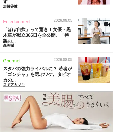
す...
加賀谷健
2026.08.05
Entertainment
「ほぼ自炊」って驚き！女優・黒
木華が献立365日を全公開、「特
製お...
森美樹
2026.08.05
Gourmet
スタバの強力ライバルに？ 若者が
「ゴンチャ」を選ぶワケ。タピオ
カの...
スギアカツキ