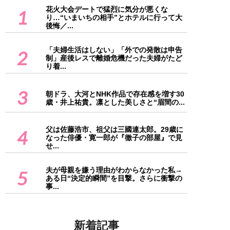
花火大会デートで猛烈に気分が悪くな
1
り…“いまいちの相手”とホテルに行って大
後悔／...
「夫婦生活はしない」「外での発散は申告
2
制」産後レスで離婚危機だった夫婦がたど
り着...
3
朝ドラ、大河とNHK作品で存在感を増す30
歳・井上祐貴。凛とした美しさと“眉間の...
父は佐藤浩市、祖父は三國連太郎。29歳に
4
なった俳優・寛一郎が『徹子の部屋』で見
せ...
夫が母親を嫌う理由がわからなかった私→
5
ある日“決定的瞬間”を目撃。さらに衝撃の
事...
新着記事