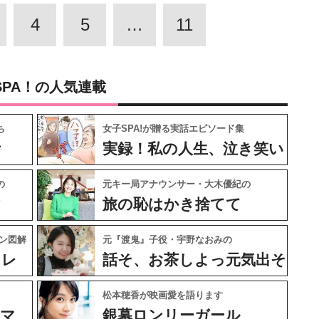
4
5
…
11
SPA！の人気連載
ち
女子SPA!が贈る実話エピソード集
ケ
実録！私の人生、泣き笑い
の
元キー局アナウンサー・大木優紀の
フ
旅の恥はかき捨てて
ン図解
元『渡鬼』子役・宇野なおみの
ャレ
話そ、お茶しよっ元気出そ
松本穂香が映画愛を語ります
ネマ
銀幕ロンリーガール