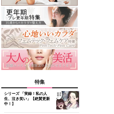
特集
シリーズ 「実録！私の人
生、泣き笑い」【絶賛更新
中！】