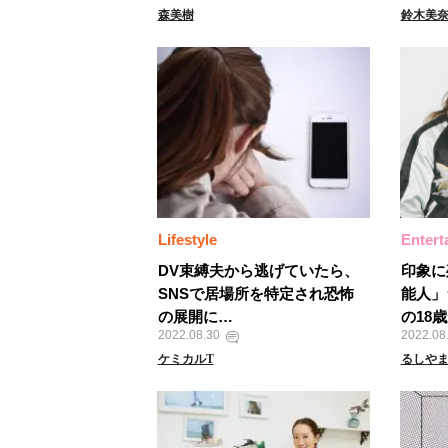
森美樹
鈴木美
Lifestyle
Entert
DV束縛夫から逃げていたら、
印象に
SNSで居場所を特定され恐怖
能人」
の展開に…
の18
2022.08.30
2022.08
ケミカルT
るしや