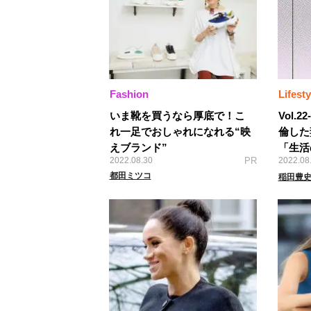
Fashion
Lifesty
いま靴を買うなら厚底で！こ
Vol.
れ一足でおしゃれになれる“映
倫した
えブランド”
「生活の
2022.08.30
PR
2022.08
都田ミツコ
稲田豊