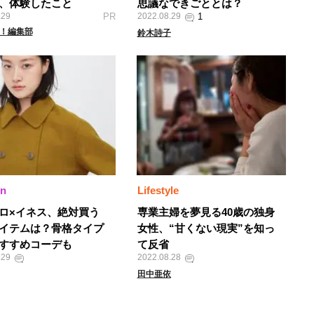
、体験したこと
思議なできごととは？
.29
PR
2022.08.29
A！編集部
鈴木詩子
on
Lifestyle
ロ×イネス、絶対買う
専業主婦を夢見る40歳の独身
イテムは？骨格タイプ
女性、“甘くない現実”を知っ
すすめコーデも
て反省
.29
2022.08.28
田中亜依