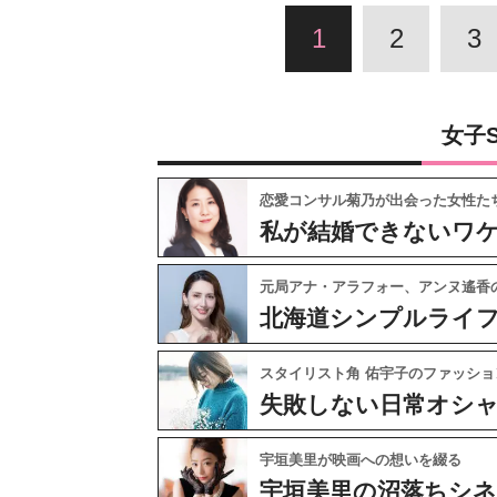
1
2
3
女子
恋愛コンサル菊乃が出会った女性た
私が結婚できないワ
元局アナ・アラフォー、アンヌ遙香
北海道シンプルライ
スタイリスト角 佑宇子のファッショ
失敗しない日常オシ
宇垣美里が映画への想いを綴る
宇垣美里の沼落ちシ