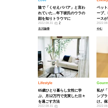
陰で「くせえババア」と言わ
ペット
れていた…年下彼氏のウラの
ープ、F
顔を知りトラウマに
ースが凄
2022.08.31
2022.08
古川諭香
やむ
Lifestyle
Gourm
65歳ひとり暮らし女性に学
私が「
ぶ、月12万円で充実した日々
ンブラ
を過ごす方法
け。保
2022.08.31
2022.08