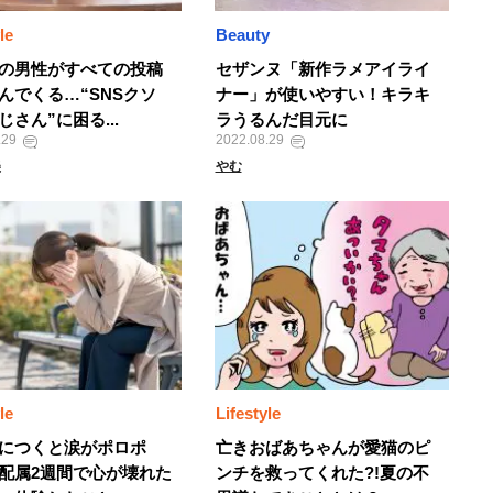
le
Beauty
の男性がすべての投稿
セザンヌ「新作ラメアイライ
んでくる…“SNSクソ
ナー」が使いやすい！キラキ
じさん”に困る...
ラうるんだ目元に
.29
2022.08.29
美
やむ
le
Lifestyle
につくと涙がポロポ
亡きおばあちゃんが愛猫のピ
配属2週間で心が壊れた
ンチを救ってくれた?!夏の不