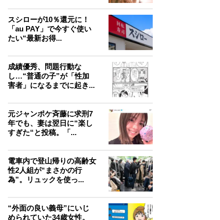
スシローが10％還元に！
「au PAY」で今すぐ使い
たい“最新お得...
成績優秀、問題行動な
し…“普通の子”が「性加
害者」になるまでに起き...
元ジャンポケ斉藤に求刑7
年でも、妻は翌日に“楽し
すぎた“と投稿。「...
電車内で登山帰りの高齢女
性2人組が“まさかの行
為”。リュックを使っ...
“外面の良い義母”にいじ
められていた34歳女性。