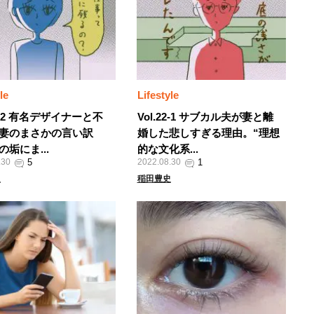
le
Lifestyle
22-2 有名デザイナーと不
Vol.22-1 サブカル夫が妻と離
妻のまさかの言い訳
婚した悲しすぎる理由。“理想
垢にま...
的な文化系...
.30
2022.08.30
史
稲田豊史