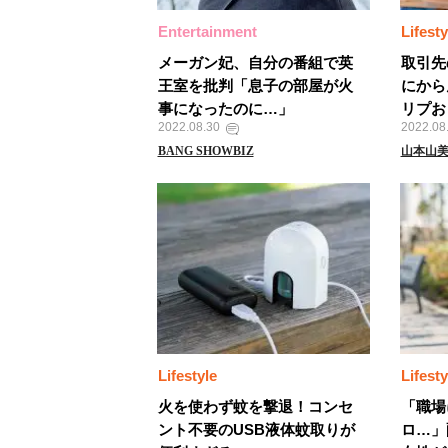
Entertainment
Lifesty
メーガン妃、自分の番組で英
取引先
王室を批判「息子の部屋が火
にから
事になったのに…」
リプお
2022.08.30
2022.08
BANG SHOWBIZ
山本山
Lifestyle
Lifesty
火を使わず蚊を撃退！コンセ
「職場
ント不要のUSB液体蚊取りが
ロ…」