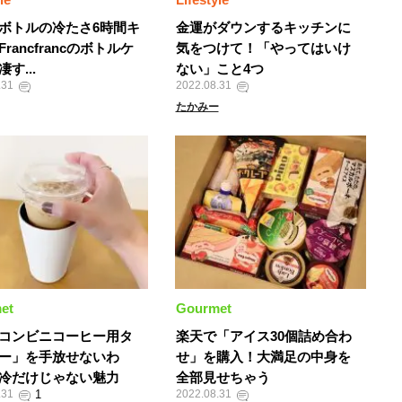
ボトルの冷たさ6時間キ
金運がダウンするキッチンに
rancfrancのボトルケ
気をつけて！「やってはいけ
す...
ない」こと4つ
.31
2022.08.31
たかみー
et
Gourmet
コンビニコーヒー用タ
楽天で「アイス30個詰め合わ
ー」を手放せないわ
せ」を購入！大満足の中身を
冷だけじゃない魅力
全部見せちゃう
.31
2022.08.31