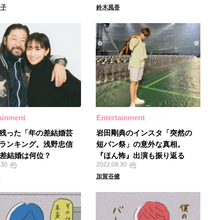
奈子
鈴木風香
ainment
Entertainment
残った「年の差結婚芸
岩田剛典のインスタ「突然の
ランキング。浅野忠信
短パン祭」の意外な真相。
歳差結婚は何位？
『ほん怖』出演も振り返る
.30
2022.08.30
ま
加賀谷健