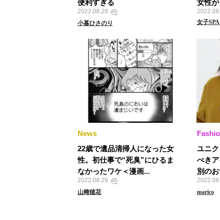
便利すぎる
女性が
2022.08.29
2022.08
女子SP
小暮ひさのり
News
Fashi
22歳で遺品清掃人になった女
ユニク
性。初仕事で“死臭”にひるま
べきア
なかったワケ＜漫画...
別のお
2022.08.29
2022.08
山﨑穂花
marico