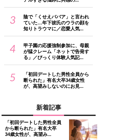
3
陰で「くせえババア」と言われ
ていた…年下彼氏のウラの顔を
知りトラウマに／恋愛人気...
4
甲子園の応援強制参加に、母親
が猛クレーム「ネットで告発す
る」／びっくり体験人気記...
5
「初回デートした男性全員から
断られた」有名大卒34歳女性
が、高望みしないのにお見...
新着記事
「初回デートした男性全員
から断られた」有名大卒
34歳女性が、高望み...