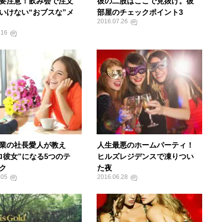
要注意！飲み会で注文
彼の二股はここで見抜け。彼
いけない“おブスな”メ
部屋のチェックポイント3
2016.07.26
.16
業の社長愛人が教え
人生最悪のホームパーティ！
ロ彼女”になる5つのテ
ヒルズレジデンスで凍りつい
ク
た夜
.05
2016.06.28