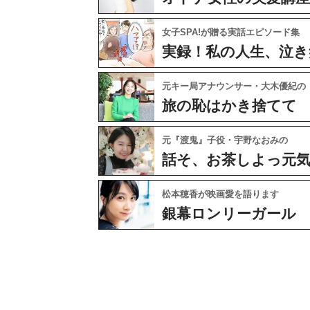
女子SPA!が贈る実話エピソード集
実録！私の人生、泣き
元キー局アナウンサー・大木優紀の
旅の恥はかき捨てて
元『渡鬼』子役・宇野なおみの
話そ、お茶しよっ元
松本穂香が映画愛を語ります
銀幕ロンリーガール