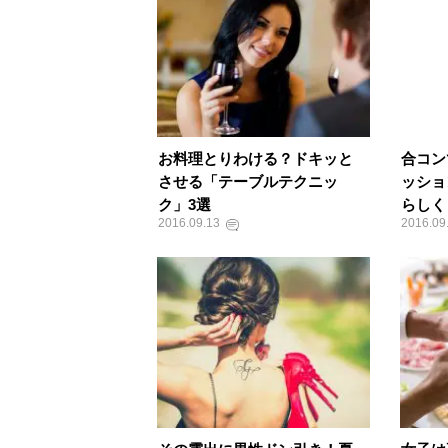
お料理とりわける？ドキッと
合コン
させる「テーブルテクニッ
ッショ
ク」3選
らしく
2016.09.13
2016.09