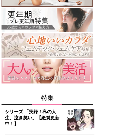
特集
シリーズ 「実録！私の人
生、泣き笑い」【絶賛更新
中！】