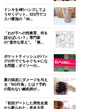
ドンキを4軒ハシゴしてよ
うやくゲット。321円でコ
スパ最強の「46...
「わが子への性教育、何を
話せばいい？」専門家
の“意外な答え”。「教...
ポケットティッシュがバッ
グの中でぐちゃぐちゃにな
る問題→ダイソーの...
夏の頭皮にダメージを与え
る「NG行為」とは？予約
の取れない鍼灸師が...
「初回デートした男性全員
から断られた」有名大卒