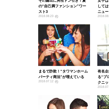
その露出に男性ドン引き！夏
女子は
の“自己満ファンション”ワー
しては
スト3
ニュー
2016.08.23
2016.08
まるで詐欺！“タワマンホーム
有名企
パーティ商法”が増えている
る“プ
2016.07.12
クニッ
2016.07