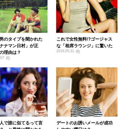
男のタイプを聞かれた
これで女性無料!?ゴージャス
ナナマン日村」が正
な「相席ラウンジ」に驚いた
2016.05.31
の理由は？
.07
人で誰に似てるって言
デートのお誘いメールが成功