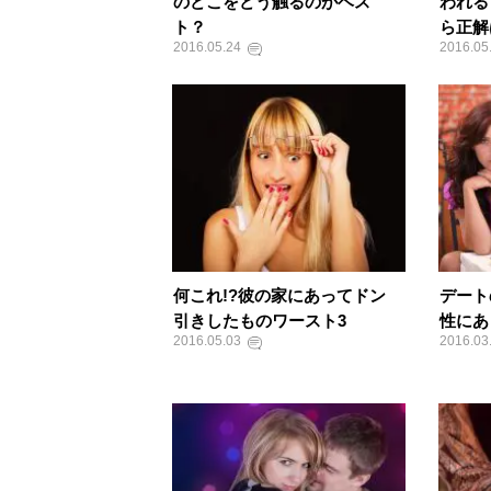
のどこをどう触るのがベス
われる
ト？
ら正解
2016.05.24
2016.05
何これ!?彼の家にあってドン
デート
引きしたものワースト3
性にあ
2016.05.03
2016.03