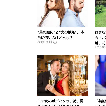
“男の嫉妬”と“女の嫉妬”。本
好きな
当に怖いのはどっち？
ら「バ
2016.06.14
解。そ
2016.06
モテ女のボディタッチ術。男
「芸能