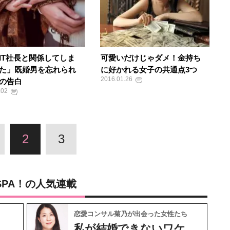
IT社長と関係してしま
可愛いだけじゃダメ！金持ち
た」既婚男を忘れられ
に好かれる女子の共通点3つ
2016.01.26
の告白
.02
2
3
SPA！の人気連載
恋愛コンサル菊乃が出会った女性たち
私が結婚できないワケ