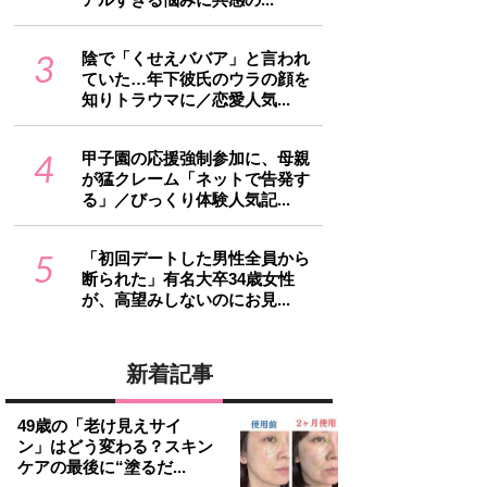
3
陰で「くせえババア」と言われ
ていた…年下彼氏のウラの顔を
知りトラウマに／恋愛人気...
4
甲子園の応援強制参加に、母親
が猛クレーム「ネットで告発す
る」／びっくり体験人気記...
5
「初回デートした男性全員から
断られた」有名大卒34歳女性
が、高望みしないのにお見...
新着記事
49歳の「老け見えサイ
ン」はどう変わる？スキン
ケアの最後に“塗るだ...