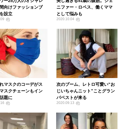
ワー25万人のオシャレ
美し過ぎる51歳の腹筋。ジェ
間向けファッションブ
ニファー・ロペス、働くママ
を設立
として悩みも
.09
2020.10.04
れマスクのコーデがス
次のブーム、レトロ可愛い“お
マスクチェーンもイン
じいちゃんニット”ことグラン
話題に
パベストが来る
.16
2020.09.13