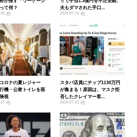
府が推す「ワーケーシ
リで手当1.3億円を不正受給、
って何？
夫もダマされた手口...
.30
2020.07.23
コロナの夏レジャー
スタバ店員にチップ1130万円
行機・公衆トイレを医
が集まる！原因は、マスク拒
険視
否したクレイマー客...
.17
2020.07.10