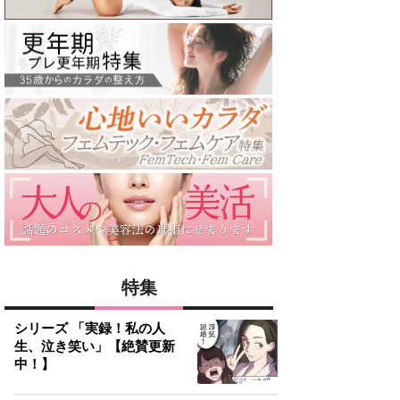
特集
シリーズ 「実録！私の人
生、泣き笑い」【絶賛更新
中！】