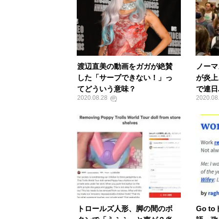
渡辺直美の動画をガガが絶賛
ノーマ
した「サーブできない！」っ
が炎上
てどういう意味？
で連日
2020.08.28
2020.08
トロールズ人形、脚の間のボ
Go 