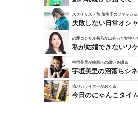
スタイリスト角 佑宇子のファッショ
失敗しない日常オシ
恋愛コンサル菊乃が出会った女性た
私が結婚できないワ
宇垣美里が映画への想いを綴る
宇垣美里の沼落ちシ
猫バカライターがおくる
今日のにゃんこタイ