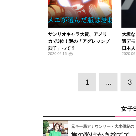
サンリオキャラ大賞、アメリ
大坂な
カで3位！謎の「アグレッシブ
議デモ
烈子」って？
日本人
2020.06.16
2020.06
1
…
3
女子
元キー局アナウンサー・大木優紀の
旅の恥はかき捨てて