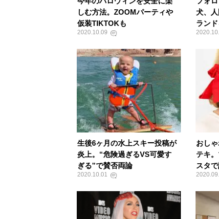
今年のハロウィンを安全に楽
フォロ
しむ方法。ZOOMパーティや
犬、人
仮装TIKTOKも
ランド
2020.10.09
2020.10
生後6ヶ月の水上スキー投稿が
おしゃ
炎上。“危険過ぎるVS可愛す
テキ。
ぎる”で賛否両論
スタで
2020.10.01
2020.09