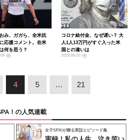
おみ、ガガら、全米抗
コロナ給付金、なぜ遅い？ 大
に応援コメント。在米
人1人13万円がすぐ入った米
は何を思う？
国との違いは
.09
2020.06.03
4
5
…
21
SPA！の人気連載
女子SPA!が贈る実話エピソード集
実録！私の人生、泣き笑い