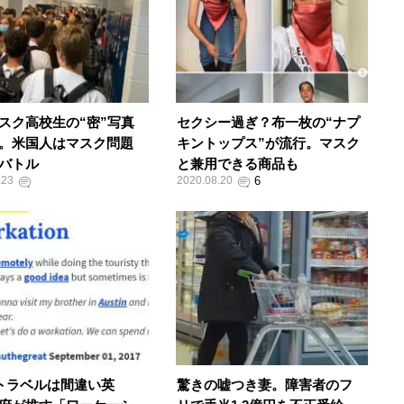
スク高校生の“密”写真
セクシー過ぎ？布一枚の“ナプ
。米国人はマスク問題
キントップス”が流行。マスク
バトル
と兼用できる商品も
.23
2020.08.20
toトラベルは間違い英
驚きの嘘つき妻。障害者のフ