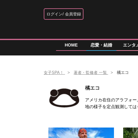
ログイン
会員登録
HOME
恋愛・結婚
エンタ
女子SPA！
著者・監修者 一覧
橘エコ
橘エコ
アメリカ在住のアラフォー。
地の様子を定点観測しては