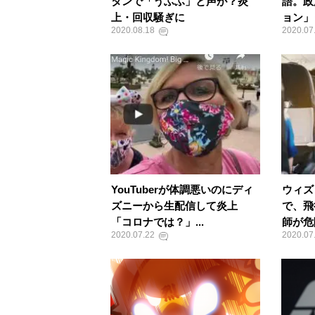
タンで「うふふ」と声が？炎
語。政
上・回収騒ぎに
ョン」
2020.08.18
2020.07
YouTuberが体調悪いのにディ
ウィズ
ズニーから生配信して炎上
で、飛
「コロナでは？」...
師が危
2020.07.22
2020.07