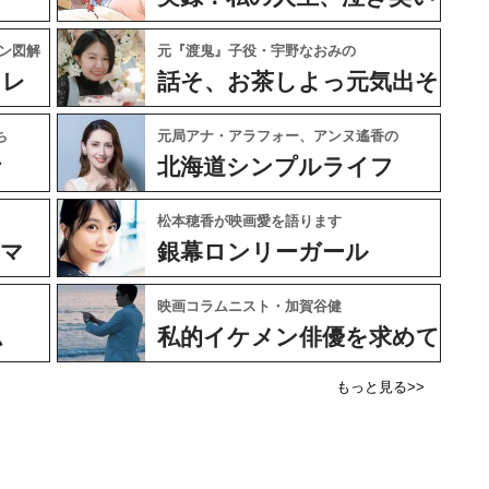
ン図解
元『渡鬼』子役・宇野なおみの
ャレ
話そ、お茶しよっ元気出そ
ち
元局アナ・アラフォー、アンヌ遙香の
ケ
北海道シンプルライフ
松本穂香が映画愛を語ります
ネマ
銀幕ロンリーガール
映画コラムニスト・加賀谷健
ム
私的イケメン俳優を求めて
もっと見る>>