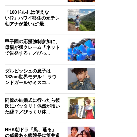
「100ドル札は使えな
い!?」ハワイ移住の元テレ
朝アナが驚いた“最...
甲子園の応援強制参加に、
母親が猛クレーム「ネット
で告発する」／びっ...
ダルビッシュの息子は
182cm世界モデル！ ラウ
ンドガールやミスコ...
同僚の結婚式に行ったら彼
氏にバッタリ！偶然が招い
た縁？／びっくり体...
NHK朝ドラ『風、薫る』
の威厳ある病院長は筒井道