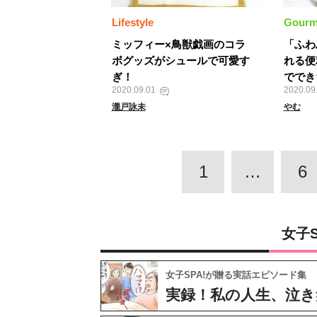
Lifestyle
Gourm
ミッフィー×鳥獣戯画のコラ
「ふわ
ボグッズがシュールで可愛す
れる便
ぎ！
ででき
2020.09.01
2020.09
瀧戸詠未
やむ
1
…
6
女子
女子SPA!が贈る実話エピソード集
実録！私の人生、泣き