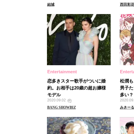
結城
西田彩
Entertainment
Entert
恋多きスター歌手がついに婚
松潤も
約。お相手は20歳の超お嬢様
男子た
モデル
多い？
2020.09.02
2020.09
BANG SHOWBIZ
みきー