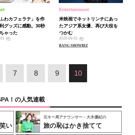
et
Entertainment
ふわカフェラテ」を作
米映画でネットリンチにあっ
利グッズに感動。30秒
たアジア系女優、再び大役を
ちゃった
つかむ
.01
2020.09.01
BANG SHOWBIZ
7
8
9
10
SPA！の人気連載
元キー局アナウンサー・大木優紀の
笑い
旅の恥はかき捨てて