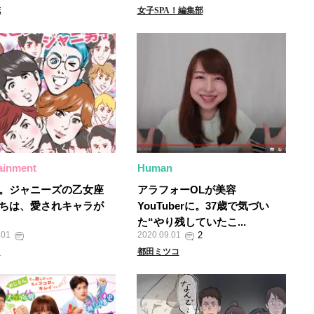
花
女子SPA！編集部
ainment
Human
。ジャニーズの乙女座
アラフォーOLが美容
ちは、愛されキャラが
YouTuberに。37歳で気づい
た“やり残していたこ...
.01
2020.09.01
る
都田ミツコ