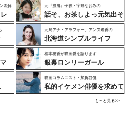
ン図解
元『渡鬼』子役・宇野なおみの
ャレ
話そ、お茶しよっ元気出そ
ち
元局アナ・アラフォー、アンヌ遙香の
ケ
北海道シンプルライフ
松本穂香が映画愛を語ります
ネマ
銀幕ロンリーガール
映画コラムニスト・加賀谷健
ム
私的イケメン俳優を求めて
もっと見る>>