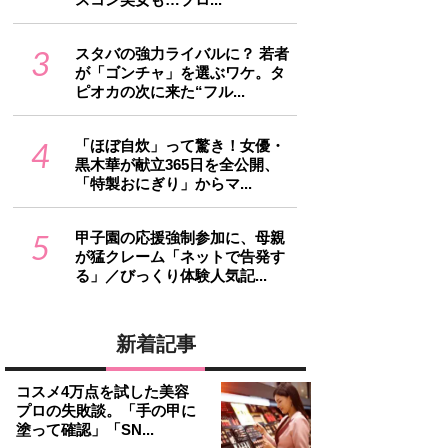
3
スタバの強力ライバルに？ 若者
が「ゴンチャ」を選ぶワケ。タ
ピオカの次に来た“フル...
4
「ほぼ自炊」って驚き！女優・
黒木華が献立365日を全公開、
「特製おにぎり」からマ...
5
甲子園の応援強制参加に、母親
が猛クレーム「ネットで告発す
る」／びっくり体験人気記...
新着記事
コスメ4万点を試した美容
プロの失敗談。「手の甲に
塗って確認」「SN...