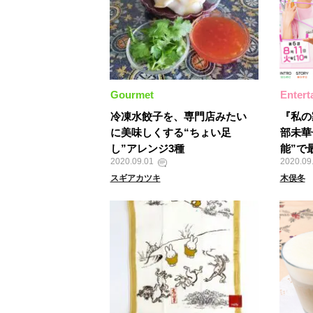
Gourmet
Entert
冷凍水餃子を、専門店みたい
『私の
に美味しくする“ちょい足
部未華
し”アレンジ3種
能”で
2020.09.01
2020.09
スギアカツキ
木俣冬