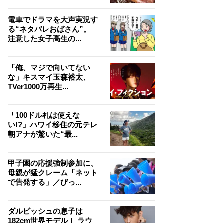
電車でドラマを大声実況す
る“ネタバレおばさん”。
注意した女子高生の...
「俺、マジで向いてない
な」キスマイ玉森裕太、
TVer1000万再生...
「100ドル札は使えな
い!?」ハワイ移住の元テレ
朝アナが驚いた“最...
甲子園の応援強制参加に、
母親が猛クレーム「ネット
で告発する」／びっ...
ダルビッシュの息子は
182cm世界モデル！ ラウ