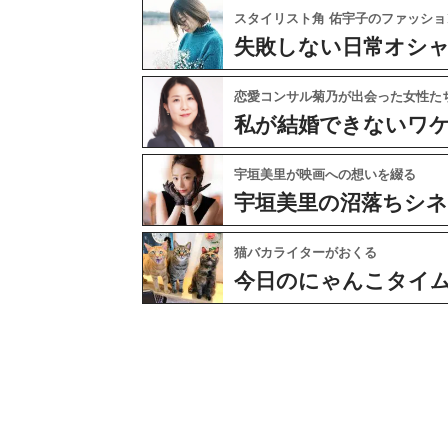
スタイリスト角 佑宇子のファッショ
失敗しない日常オシ
恋愛コンサル菊乃が出会った女性た
私が結婚できないワ
宇垣美里が映画への想いを綴る
宇垣美里の沼落ちシ
猫バカライターがおくる
今日のにゃんこタイ