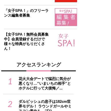
「女子SPA！」のフリーラ
ンス編集者募集
【女子SPA！無料会員募集
中】会員登録するだけで
様々な特典がもりだくさ
ん！
アクセスランキング
1
花火大会デートで猛烈に気分が
悪くなり…“いまいちの相手”と
ホテルに行って大後悔／...
2
ダルビッシュの息子は182cm世
界モデル！ ラウンドガールやミ
スコン美女も…プロ...