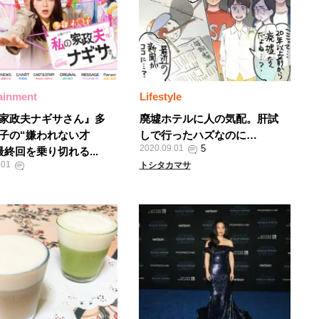
ainment
Lifestyle
家政夫ナギサさん』多
廃墟ホテルに人の気配。肝試
子の“嫌われない才
しで行ったハズなのに…
2020.09.01
最終回を乗り切れる...
.01
トシタカマサ