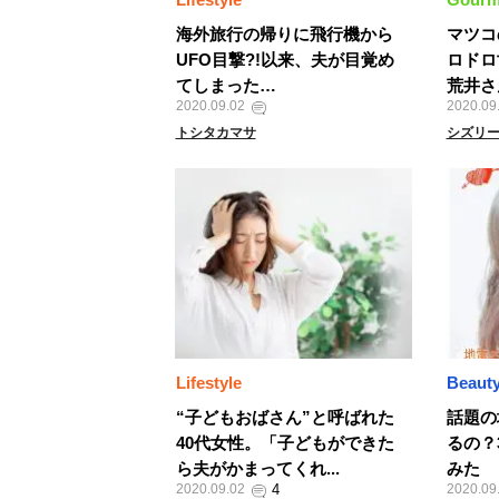
海外旅行の帰りに飛行機から
マツコ
UFO目撃?!以来、夫が目覚め
ロドロ
てしまった…
荒井さ
2020.09.02
2020.09
トシタカマサ
シズリ
Lifestyle
Beaut
“子どもおばさん”と呼ばれた
話題の
40代女性。「子どもができた
るの？
ら夫がかまってくれ...
みた
2020.09.02
2020.09