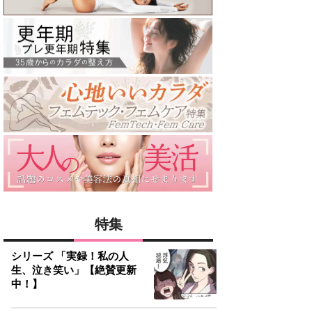
特集
シリーズ 「実録！私の人
生、泣き笑い」【絶賛更新
中！】