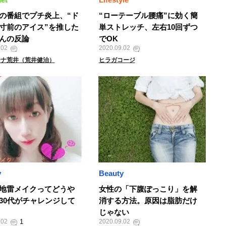
の番組でプチ炎上、“ド
“ローテーブル腰痛”に効く簡
寸前のアイス”を推した
単ストレッチ、左右10回ずつ
んの反論
でOK
.02
2020.09.02
ーナ荒井（荒井健治）
ヒラガコージ
y
Beauty
地雷メイクってどうや
女性の「下腹ぽっこり」を解
30代がチャレンジして
消する方法。原因は脂肪だけ
じゃない
.02
2020.09.02