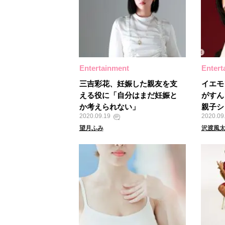
Entertainment
Entert
三吉彩花、妊娠した親友を支
イエモ
える役に「自分はまだ妊娠と
がすん
か考えられない」
親子シ
2020.09.19
2020.09
望月ふみ
沢渡風