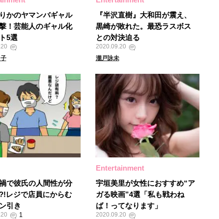
りかのヤマンバギャル
『半沢直樹』大和田が震え、
撃！芸能人のギャル化
黒崎が敗れた。最恐ラスボス
ト5選
との対決迫る
.20
2020.09.20
る子
瀧戸詠未
Entertainment
禍で彼氏の人間性が分
宇垣美里が女性におすすめ“ア
?!レジで店員にからむ
ガる映画”4選「私も戦わね
ン引き
ば！ってなります」
.20
2020.09.20