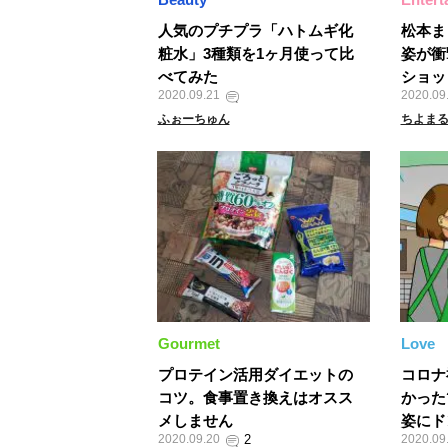
人気のプチプラ「ハトムギ化
松本ま
粧水」3種類を1ヶ月使って比
姿が衝
べてみた
ショッ
2020.09.21
2020.09
ふぉーちゅん
ちよま
Gourmet
Love
プロテイン活用ダイエットの
コロナ
コツ。食事置き換えはオスス
かった
メしません
姿にド
2020.09.20
2020.09