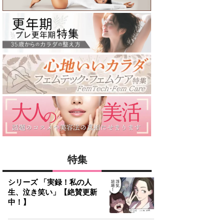
特集
シリーズ 「実録！私の人
生、泣き笑い」【絶賛更新
中！】