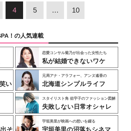
4
5
…
10
SPA！の人気連載
恋愛コンサル菊乃が出会った女性たち
私が結婚できないワケ
元局アナ・アラフォー、アンヌ遙香の
笑い
北海道シンプルライフ
スタイリスト角 佑宇子のファッション図解
失敗しない日常オシャレ
宇垣美里が映画への想いを綴る
気出そ
宇垣美里の沼落ちシネマ