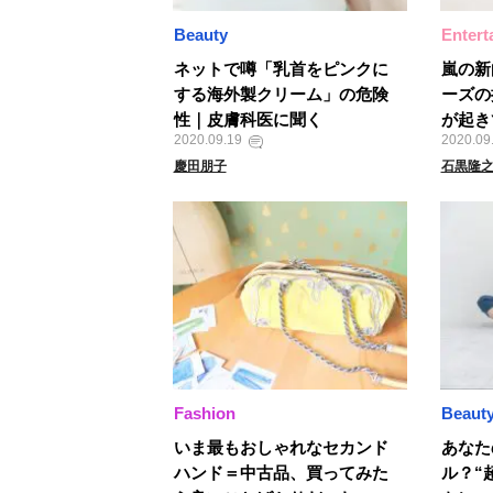
Beauty
Entert
ネットで噂「乳首をピンクに
嵐の新
する海外製クリーム」の危険
ーズの
性｜皮膚科医に聞く
が起き
2020.09.19
2020.09
慶田朋子
石黒隆
Fashion
Beaut
いま最もおしゃれなセカンド
あなた
ハンド＝中古品、買ってみた
ル？“