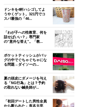
ドンキを4軒ハシゴしてよ
うやくゲット。321円でコ
スパ最強の「46...
「わが子への性教育、何を
話せばいい？」専門家
の“意外な答え”。「教...
ポケットティッシュがバッ
グの中でぐちゃぐちゃにな
る問題→ダイソーの...
夏の頭皮にダメージを与え
る「NG行為」とは？予約
の取れない鍼灸師が...
「初回デートした男性全員
から断られた」有名大卒