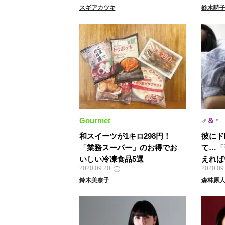
スギアカツキ
鈴木詩
Gourmet
♂＆♀
和スイーツが1キロ298円！
彼にド
「業務スーパー」のお得でお
て…「
いしい冷凍食品5選
えれば
2020.09.20
2020.09
鈴木美奈子
森林原