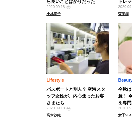
ら良いことばかりだった
トレッ
2020.09.18
2020.09
小林直子
森美樹
Lifestyle
Beaut
パスポートと別人？ 空港スタ
今秋は
ッフ女性が、内心焦ったお客
意！ 
さまたち
を専門
2020.09.18
2020.09
高木沙織
女子SP