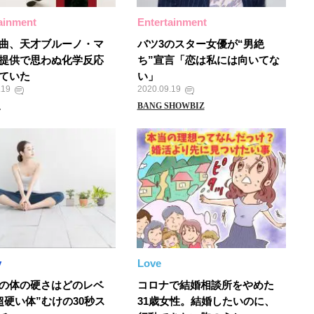
ainment
Entertainment
曲、天才ブルーノ・マ
バツ3のスター女優が“男絶
提供で思わぬ化学反応
ち”宣言「恋は私には向いてな
ていた
い」
.19
2020.09.19
之
BANG SHOWBIZ
y
Love
の体の硬さはどのレベ
コロナで結婚相談所をやめた
超硬い体”むけの30秒ス
31歳女性。結婚したいのに、