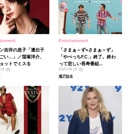
ainment
Entertainment
ン吉井の息子「遺伝子
「さまぁ～ず×さまぁ～ず」
ごい…」／窪塚洋介、
「やべっちF.C.」終了。終わ
ョットでミスる
って悲しい長寿番組...
.19
2020.09.19
太
瀧戸詠未