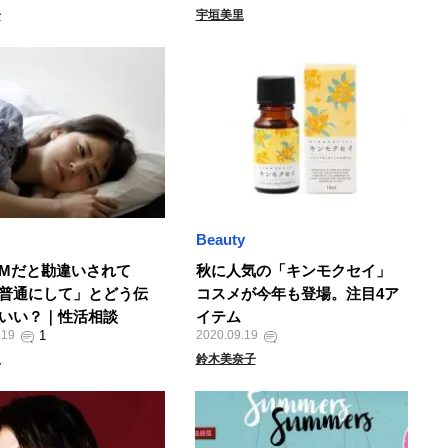
子
宇垣美里
Beauty
Mだと勘違いされて
秋に人気の「キンモクセイ」
普通にして」とどう伝
コスメが今年も登場。注目4ア
いい？｜性活相談
イテム
.19
2020.09.19
人
鈴木美奈子