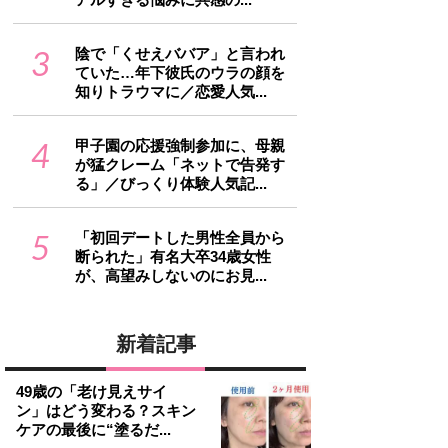
3
陰で「くせえババア」と言われ
ていた…年下彼氏のウラの顔を
知りトラウマに／恋愛人気...
4
甲子園の応援強制参加に、母親
が猛クレーム「ネットで告発す
る」／びっくり体験人気記...
5
「初回デートした男性全員から
断られた」有名大卒34歳女性
が、高望みしないのにお見...
新着記事
49歳の「老け見えサイ
ン」はどう変わる？スキン
ケアの最後に“塗るだ...