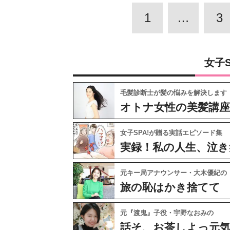
1
…
3
女子
毛髪診断士が髪の悩みを解決します
オトナ女性の美髪講座
女子SPA!が贈る実話エピソード集
実録！私の人生、泣き
元キー局アナウンサー・大木優紀の
旅の恥はかき捨てて
元『渡鬼』子役・宇野なおみの
話そ、お茶しよっ元