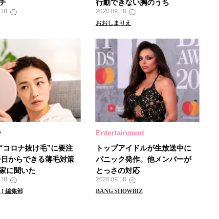
チ
行動できない胸のうち
.18
2020.09.18
おおしまりえ
y
Entertainment
“コロナ抜け毛”に要注
トップアイドルが生放送中に
今日からできる薄毛対策
パニック発作。他メンバーが
家に聞いた
とっさの対応
.18
2020.09.18
A！編集部
BANG SHOWBIZ