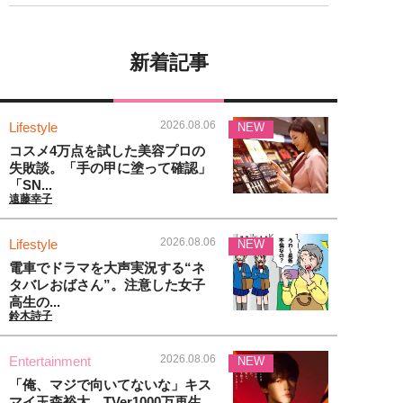
新着記事
2026.08.06
Lifestyle
NEW
コスメ4万点を試した美容プロの
失敗談。「手の甲に塗って確認」
「SN...
遠藤幸子
2026.08.06
Lifestyle
NEW
電車でドラマを大声実況する“ネ
タバレおばさん”。注意した女子
高生の...
鈴木詩子
2026.08.06
Entertainment
NEW
「俺、マジで向いてないな」キス
マイ玉森裕太、TVer1000万再生...