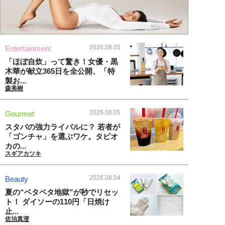
2026.08.05
Entertainment
「ほぼ自炊」って驚き！女優・黒
木華が献立365日を全公開、「特
製お...
森美樹
2026.08.05
Gourmet
スタバの強力ライバルに？ 若者が
「ゴンチャ」を選ぶワケ。タピオ
カの...
スギアカツキ
2026.08.04
Beauty
夏の“ベタベタ地獄”が秒でリセッ
ト！ ダイソーの110円「日焼け
止...
佐治真澄