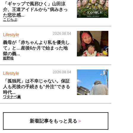
「ギャップで風邪ひく」山田涼
介、王道アイドルから“病みきっ
た悲壮感...
こじらぶ
2026.08.04
Lifestyle
義母が「赤ちゃんより私を優先し
て」と…産後6か月で始まった地
獄の義...
姫野桂
2026.08.04
Lifestyle
「孤独死」は不幸じゃない。保証
人も死後の手続きも“外注”できる
時代...
ワタナベ薫
新着記事をもっと見る