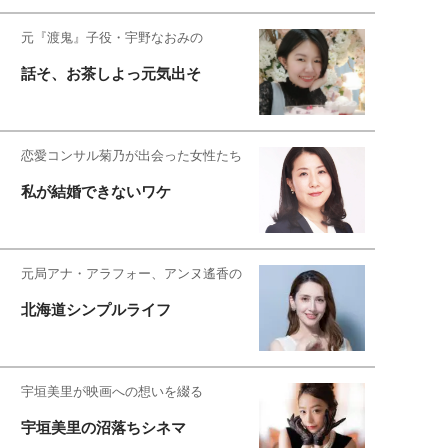
元『渡鬼』子役・宇野なおみの
話そ、お茶しよっ元気出そ
恋愛コンサル菊乃が出会った女性たち
私が結婚できないワケ
元局アナ・アラフォー、アンヌ遙香の
北海道シンプルライフ
宇垣美里が映画への想いを綴る
宇垣美里の沼落ちシネマ