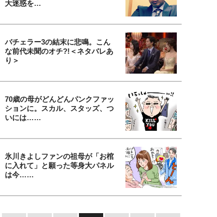
大迷惑を…
バチェラー3の結末に悲鳴。こん
な前代未聞のオチ?!＜ネタバレあ
り＞
70歳の母がどんどんパンクファッ
ションに。スカル、スタッズ、つ
いには……
氷川きよしファンの祖母が「お棺
に入れて」と願った等身大パネル
は今……