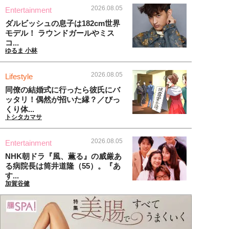
2026.08.05
Entertainment
ダルビッシュの息子は182cm世界
モデル！ ラウンドガールやミス
コ...
ゆるま 小林
2026.08.05
Lifestyle
同僚の結婚式に行ったら彼氏にバ
ッタリ！偶然が招いた縁？／びっ
くり体...
トシタカマサ
2026.08.05
Entertainment
NHK朝ドラ『風、薫る』の威厳あ
る病院長は筒井道隆（55）。『あ
す...
加賀谷健