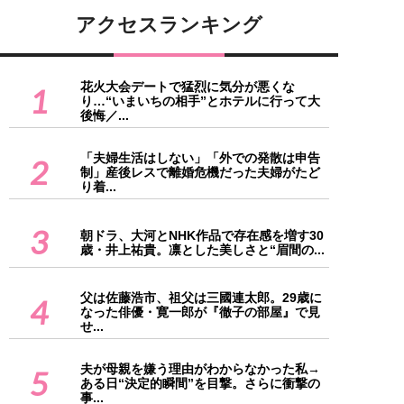
アクセスランキング
花火大会デートで猛烈に気分が悪くな
1
り…“いまいちの相手”とホテルに行って大
後悔／...
「夫婦生活はしない」「外での発散は申告
2
制」産後レスで離婚危機だった夫婦がたど
り着...
3
朝ドラ、大河とNHK作品で存在感を増す30
歳・井上祐貴。凛とした美しさと“眉間の...
父は佐藤浩市、祖父は三國連太郎。29歳に
4
なった俳優・寛一郎が『徹子の部屋』で見
せ...
夫が母親を嫌う理由がわからなかった私→
5
ある日“決定的瞬間”を目撃。さらに衝撃の
事...