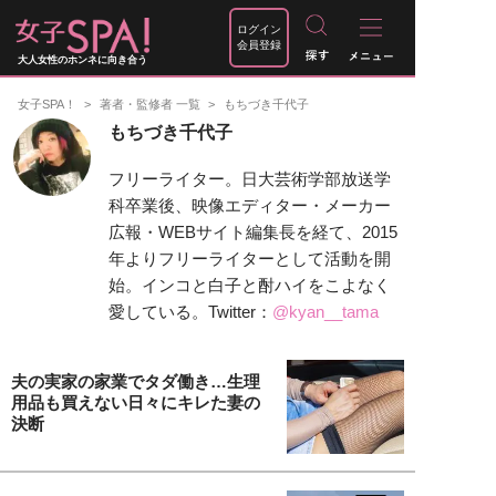
ログイン
会員登録
大人女性のホンネに向き合う
女子SPA！
著者・監修者 一覧
もちづき千代子
もちづき千代子
フリーライター。日大芸術学部放送学
科卒業後、映像エディター・メーカー
広報・WEBサイト編集長を経て、2015
年よりフリーライターとして活動を開
始。インコと白子と酎ハイをこよなく
愛している。Twitter：
@kyan__tama
夫の実家の家業でタダ働き…生理
用品も買えない日々にキレた妻の
決断