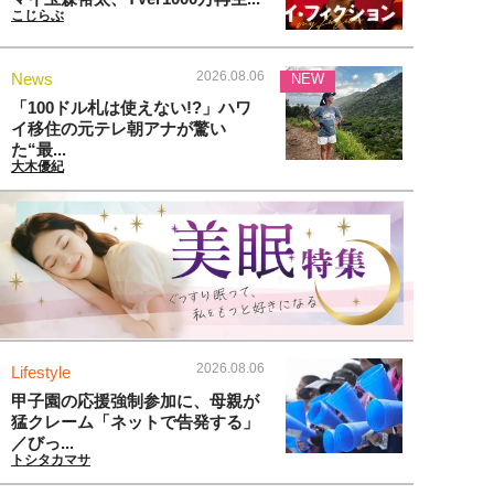
こじらぶ
2026.08.06
News
NEW
「100ドル札は使えない!?」ハワ
イ移住の元テレ朝アナが驚い
た“最...
大木優紀
2026.08.06
Lifestyle
甲子園の応援強制参加に、母親が
猛クレーム「ネットで告発する」
／びっ...
トシタカマサ