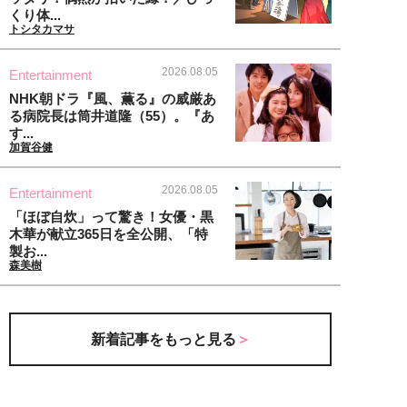
くり体...
トシタカマサ
2026.08.05
Entertainment
NHK朝ドラ『風、薫る』の威厳あ
る病院長は筒井道隆（55）。『あ
す...
加賀谷健
2026.08.05
Entertainment
「ほぼ自炊」って驚き！女優・黒
木華が献立365日を全公開、「特
製お...
森美樹
新着記事をもっと見る