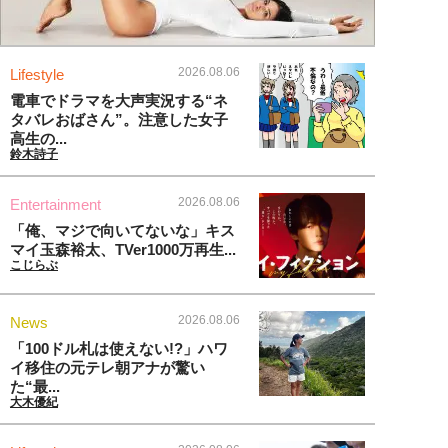
2026.08.06
Lifestyle
電車でドラマを大声実況する“ネ
タバレおばさん”。注意した女子
高生の...
鈴木詩子
2026.08.06
Entertainment
「俺、マジで向いてないな」キス
マイ玉森裕太、TVer1000万再生...
こじらぶ
2026.08.06
News
「100ドル札は使えない!?」ハワ
イ移住の元テレ朝アナが驚い
た“最...
大木優紀