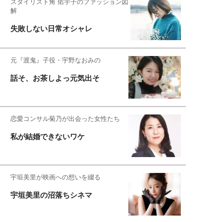
スタイリスト角 佑宇子のファッション図
解
失敗しない日常オシャレ
元『渡鬼』子役・宇野なおみの
話そ、お茶しよっ元気出そ
恋愛コンサル菊乃が出会った女性たち
私が結婚できないワケ
宇垣美里が映画への想いを綴る
宇垣美里の沼落ちシネマ