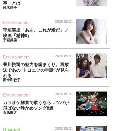
事」とは
鈴木靖子
2020.05.31
Entertainment
宇垣美里「ああ、これが愛だ」／
映画『精神0』
宇垣美里
2020.05.31
Entertainment
豊川悦司の魅力を総まくり。再放
送であの“トヨエツの手話”が見ら
れる
田幸和歌子
2020.05.31
Entertainment
カラオケ解禁で歌うなら…ツバが
飛ばない静かめソング8選
石黒隆之
2020.05.31
Gourmet