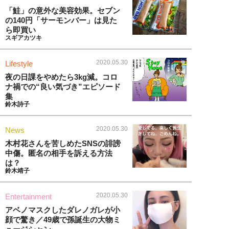
「鮭」の意外な美容効果。セブン
の140円「サーモンバー」は見た
ら即買い
スギアカツキ
2020.05.30
Lifestyle
夜の日課をやめたら3kg減。コロ
ナ禍での“良い気づき”エピソード
集
鈴木詩子
2020.05.30
News
木村花さんを苦しめたSNSの誹謗
中傷。匿名の相手を訴える方法
は？
鈴木靖子
2020.05.30
Entertainment
アベノマスクしたダレノガレが小
顔で驚き／49歳で孫誕生の大物ミ