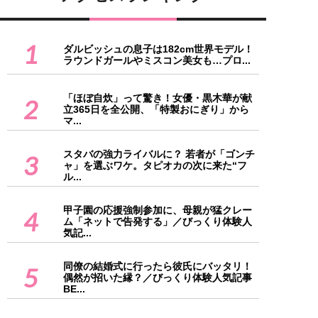
1
ダルビッシュの息子は182cm世界モデル！
ラウンドガールやミスコン美女も…プロ...
「ほぼ自炊」って驚き！女優・黒木華が献
2
立365日を全公開、「特製おにぎり」から
マ...
スタバの強力ライバルに？ 若者が「ゴンチ
3
ャ」を選ぶワケ。タピオカの次に来た“フ
ル...
甲子園の応援強制参加に、母親が猛クレー
4
ム「ネットで告発する」／びっくり体験人
気記...
同僚の結婚式に行ったら彼氏にバッタリ！
5
偶然が招いた縁？／びっくり体験人気記事
BE...