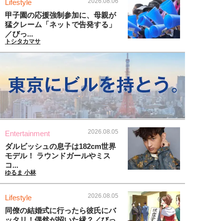
2026.08.06
Lifestyle
甲子園の応援強制参加に、母親が
猛クレーム「ネットで告発する」
／びっ...
トシタカマサ
2026.08.05
Entertainment
ダルビッシュの息子は182cm世界
モデル！ ラウンドガールやミス
コ...
ゆるま 小林
2026.08.05
Lifestyle
同僚の結婚式に行ったら彼氏にバ
ッタリ！偶然が招いた縁？／びっ