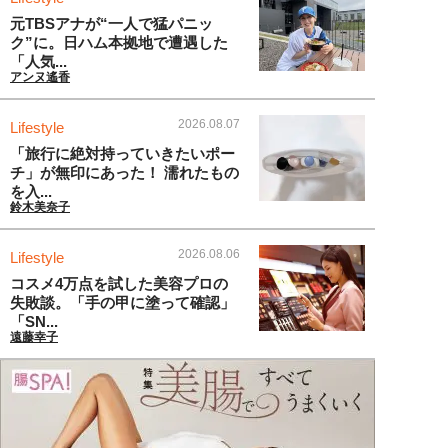
元TBSアナが“一人で猛パニッ
ク”に。日ハム本拠地で遭遇した
「人気...
アンヌ遙香
2026.08.07
Lifestyle
「旅行に絶対持っていきたいポー
チ」が無印にあった！ 濡れたもの
を入...
鈴木美奈子
2026.08.06
Lifestyle
コスメ4万点を試した美容プロの
失敗談。「手の甲に塗って確認」
「SN...
遠藤幸子