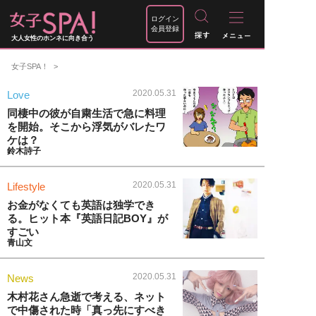
ログイン
会員登録
大人女性のホンネに向き合う
女子SPA！
2020.05.31
Love
同棲中の彼が自粛生活で急に料理
を開始。そこから浮気がバレたワ
ケは？
鈴木詩子
2020.05.31
Lifestyle
お金がなくても英語は独学でき
る。ヒット本『英語日記BOY』が
すごい
青山文
2020.05.31
News
木村花さん急逝で考える、ネット
で中傷された時「真っ先にすべき