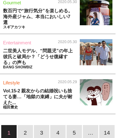
2020.05.30
Gourmet
数百円で“旅行気分”を楽しめる。
海外産ジャム、本当においしい7
選
スギアカツキ
2020.05.30
Entertainment
二世美人モデル、“問題児”の年上
彼氏と破局か？「どうせ復縁す
る」の声も
BANG SHOWBIZ
2020.05.29
Lifestyle
Vol.15-2 親友からの結婚祝いも捨
てる妻…「地獄の束縛」に夫が耐
えた...
稲田豊史
1
2
3
4
5
…
14