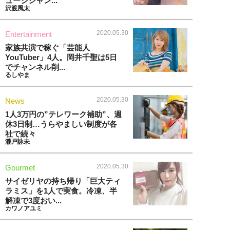
ュージシャン...
沢渡風太
2020.05.30
Entertainment
家族共演で稼ぐ「芸能人
YouTuber」4人。岡井千聖は5日
でチャンネル削...
るしやま
2020.05.30
News
1人3万円の”テレワーク補助”、週
休3日制…うらやましい制度が各
社で続々
瀧戸詠未
2020.05.30
Gourmet
サイゼリヤの持ち帰り「巨大ティ
ラミス」を1人で実食。冷凍、半
解凍で3度おい...
カワノアユミ