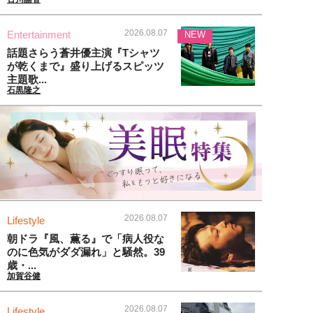
2026.08.07
Entertainment
NEW
話題さらう蒼井優主演『Tシャツ
が乾くまで』盛り上げるスピッツ
主題歌...
石黒隆之
2026.08.07
Lifestyle
朝ドラ『風、薫る』で「病人役な
のに色気がダダ漏れ」と騒然。39
歳・...
加賀谷健
2026.08.07
Lifestyle