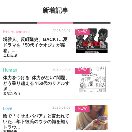
新着記事
2026.08.07
Entertainment
NEW
堺雅人、反町隆史、GACKT…夏
ドラマを「50代イケオジ」が席
巻。...
こじらぶ
2026.08.07
Human
NEW
体力をつける“体力がない”問題、
どう乗り越える？50代のリアルす
ぎ...
まなたろう
2026.08.07
Love
NEW
陰で「くせえババア」と言われて
いた…年下彼氏のウラの顔を知り
トラウ...
古川諭香