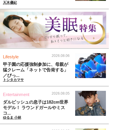
大木優紀
2026.08.06
Lifestyle
甲子園の応援強制参加に、母親が
猛クレーム「ネットで告発する」
／びっ...
トシタカマサ
2026.08.05
Entertainment
ダルビッシュの息子は182cm世界
モデル！ ラウンドガールやミス
コ...
ゆるま 小林