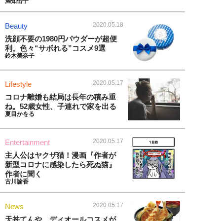
満知缶子
2020.05.18
Beauty
洗顔不要の1980円パウダーが超便
利。色々“サボれる”コスメ9選
鈴木美奈子
2020.05.17
Lifestyle
コロナ離婚も結局は長年の積み重
ね。52歳女性、子連れで家を出る
夏目かをる
2020.05.17
Entertainment
主人公はヤクザ猫！漫画『作者が
新型コロナに感染したら死ぬ猫』
作者に聞く
古川諭香
2020.05.17
News
天丼てんや、ディオールコスメが