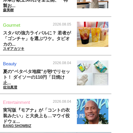
製お...
森美樹
2026.08.05
Gourmet
スタバの強力ライバルに？ 若者が
「ゴンチャ」を選ぶワケ。タピオ
カの...
スギアカツキ
2026.08.04
Beauty
夏の“ベタベタ地獄”が秒でリセッ
ト！ ダイソーの110円「日焼け
止...
佐治真澄
2026.08.04
Entertainment
実写版『モアナ』が「コントの衣
装みたい」と大炎上も…マウイ役
ドウェ...
BANG SHOWBIZ