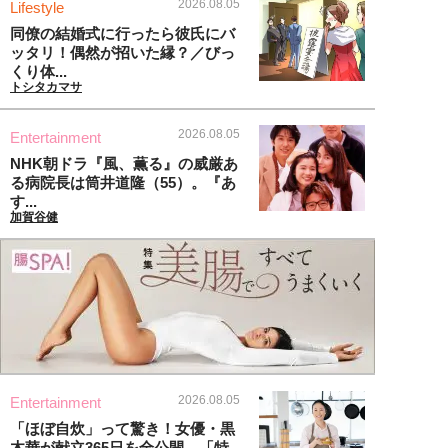
2026.08.05
Lifestyle
同僚の結婚式に行ったら彼氏にバ
ッタリ！偶然が招いた縁？／びっ
くり体...
トシタカマサ
2026.08.05
Entertainment
NHK朝ドラ『風、薫る』の威厳あ
る病院長は筒井道隆（55）。『あ
す...
加賀谷健
2026.08.05
Entertainment
「ほぼ自炊」って驚き！女優・黒
木華が献立365日を全公開、「特