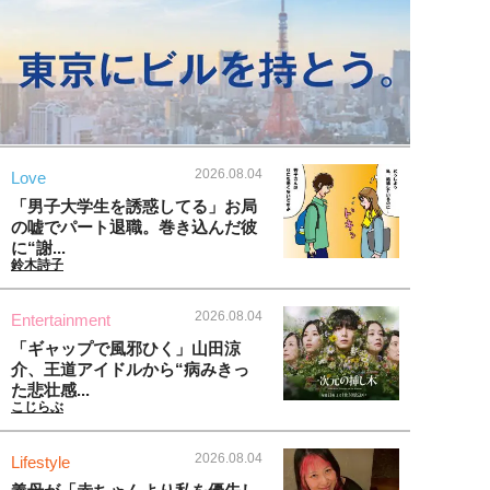
2026.08.04
Love
「男子大学生を誘惑してる」お局
の嘘でパート退職。巻き込んだ彼
に“謝...
鈴木詩子
2026.08.04
Entertainment
「ギャップで風邪ひく」山田涼
介、王道アイドルから“病みきっ
た悲壮感...
こじらぶ
2026.08.04
Lifestyle