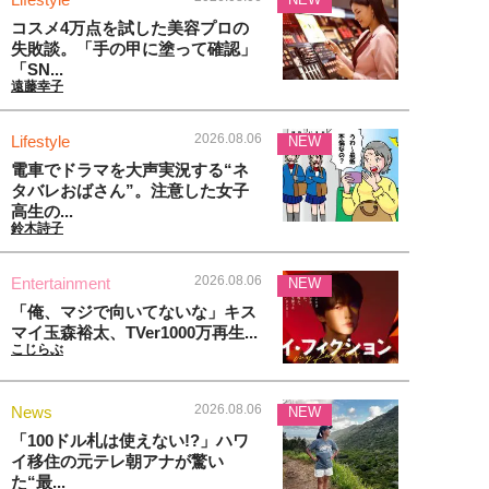
コスメ4万点を試した美容プロの
失敗談。「手の甲に塗って確認」
「SN...
遠藤幸子
2026.08.06
Lifestyle
NEW
電車でドラマを大声実況する“ネ
タバレおばさん”。注意した女子
高生の...
鈴木詩子
2026.08.06
Entertainment
NEW
「俺、マジで向いてないな」キス
マイ玉森裕太、TVer1000万再生...
こじらぶ
2026.08.06
News
NEW
「100ドル札は使えない!?」ハワ
イ移住の元テレ朝アナが驚い
た“最...