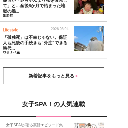
義母が「赤ちゃんより私を優先し
て」と…産後6か月で始まった地
獄の義...
姫野桂
2026.08.04
Lifestyle
「孤独死」は不幸じゃない。保証
人も死後の手続きも“外注”できる
時代...
ワタナベ薫
新着記事をもっと見る
女子SPA！の人気連載
女子SPA!が贈る実話エピソード集