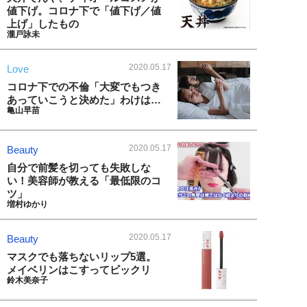
値下げ。コロナ下で「値下げ／値
上げ」したもの
瀧戸詠未
2020.05.17
Love
コロナ下での不倫「大変でもつき
あっていこうと決めた」わけは…
亀山早苗
2020.05.17
Beauty
自分で前髪を切っても失敗しな
い！美容師が教える「最低限のコ
ツ」
増村ゆかり
2020.05.17
Beauty
マスクでも落ちないリップ5選。
メイベリンはこすってビックリ
鈴木美奈子