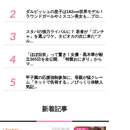
2
ダルビッシュの息子は182cm世界モデル！
ラウンドガールやミスコン美女も…プロ...
スタバの強力ライバルに？ 若者が「ゴンチ
3
ャ」を選ぶワケ。タピオカの次に来た“フ
ル...
「ほぼ自炊」って驚き！女優・黒木華が献
4
立365日を全公開、「特製おにぎり」から
マ...
甲子園の応援強制参加に、母親が猛クレー
5
ム「ネットで告発する」／びっくり体験人
気記...
新着記事
2026.08.06
Lifestyle
NEW