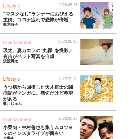
2020.05.16
Lifestyle
“マスクなし”ランナーにおびえる
主婦、コロナ疲れで恐怖が倍増…
鈴木詩子
2020.05.16
Entertainment
瑛太、妻カエラの“丸裸”を撮影／
有吉がベッド写真を自虐
沢渡風太
2020.05.16
Lifestyle
うつ病から回復した天才棋士の闘
病記がマンガに。痛切だけど希望
がある
藍川じゅん
2020.05.16
Entertainment
小栗旬・中村倫也も集うムロツヨ
シのインスタライブが面白い
木俣冬