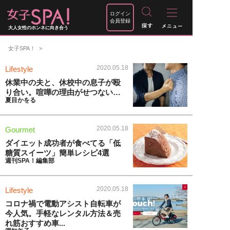
ログイン
会員登録
大人女性のホンネに向き合う
女子SPA！
2020.05.18
Lifestyle
休業中の夫と、休校中の息子が殴
り合い。喧嘩の理由がせつない…
夏目かをる
2020.05.18
Gourmet
ダイエット成功者が食べてる「低
糖質スイーツ」簡単レシピ4選
週刊SPA！編集部
2020.05.18
Lifestyle
コロナ禍で電動アシスト自転車が
今人気。手軽なレンタル方法＆売
れ筋おすすめ車...