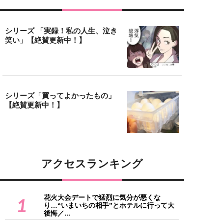
シリーズ 「実録！私の人生、泣き
笑い」【絶賛更新中！】
シリーズ「買ってよかったもの」
【絶賛更新中！】
アクセスランキング
花火大会デートで猛烈に気分が悪くな
1
り…“いまいちの相手”とホテルに行って大
後悔／...