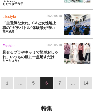
でした」
もちづき千代子
2020.05.18
Lifestyle
「生意気な女ね」CAと女性地上
職の“ガチバトル”体験談が怖い
高木沙織
2020.05.18
Fashion
見せるブラやキャミで簡単おしゃ
れ。いつもの服に一点足すだけ
ちーちょろす
1
…
5
6
7
…
14
特集