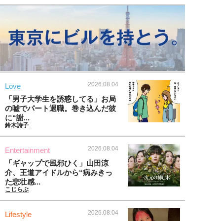
2026.08.04
Love
「男子大学生を誘惑してる」お局
の嘘でパート退職。巻き込んだ彼
に“謝...
鈴木詩子
2026.08.04
Entertainment
「ギャップで風邪ひく」山田涼
介、王道アイドルから“病みきっ
た悲壮感...
こじらぶ
2026.08.04
Lifestyle