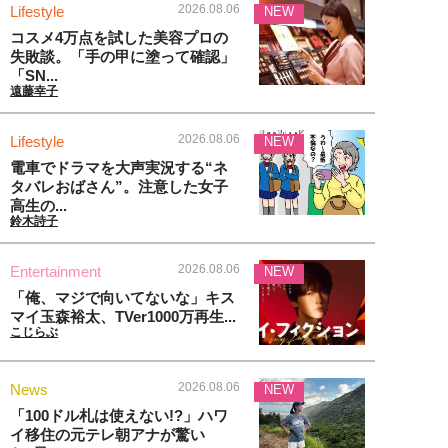
2026.08.06
Lifestyle
NEW
コスメ4万点を試した美容プロの
失敗談。「手の甲に塗って確認」
「SN...
遠藤幸子
2026.08.06
Lifestyle
NEW
電車でドラマを大声実況する“ネ
タバレおばさん”。注意した女子
高生の...
鈴木詩子
2026.08.06
Entertainment
NEW
「俺、マジで向いてないな」キス
マイ玉森裕太、TVer1000万再生...
こじらぶ
2026.08.06
News
NEW
「100ドル札は使えない!?」ハワ
イ移住の元テレ朝アナが驚い