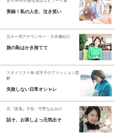
女子SPA!が贈る実話エピソード集
実録！私の人生、泣き笑い
元キー局アナウンサー・大木優紀の
旅の恥はかき捨てて
スタイリスト角 佑宇子のファッション図
解
失敗しない日常オシャレ
元『渡鬼』子役・宇野なおみの
話そ、お茶しよっ元気出そ