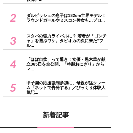
2
ダルビッシュの息子は182cm世界モデル！
ラウンドガールやミスコン美女も…プロ...
スタバの強力ライバルに？ 若者が「ゴンチ
3
ャ」を選ぶワケ。タピオカの次に来た“フ
ル...
「ほぼ自炊」って驚き！女優・黒木華が献
4
立365日を全公開、「特製おにぎり」から
マ...
甲子園の応援強制参加に、母親が猛クレー
5
ム「ネットで告発する」／びっくり体験人
気記...
新着記事