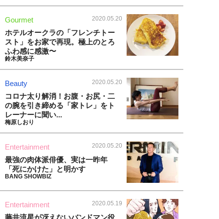
2020.05.20
Gourmet
ホテルオークラの「フレンチトー
スト」をお家で再現。極上のとろ
ふわ感に感激〜
鈴木美奈子
2020.05.20
Beauty
コロナ太り解消！お腹・お尻・二
の腕を引き締める「家トレ」をト
レーナーに聞い...
梅原しおり
2020.05.20
Entertainment
最強の肉体派俳優、実は一昨年
「死にかけた」と明かす
BANG SHOWBIZ
2020.05.19
Entertainment
藤井流星が冴えないバンドマン役