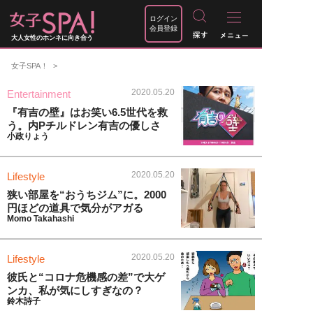
ログイン
会員登録
大人女性のホンネに向き合う
女子SPA！
2020.05.20
Entertainment
『有吉の壁』はお笑い6.5世代を救
う。内Pチルドレン有吉の優しさ
小政りょう
2020.05.20
Lifestyle
狭い部屋を“おうちジム”に。2000
円ほどの道具で気分がアガる
Momo Takahashi
2020.05.20
Lifestyle
彼氏と“コロナ危機感の差”で大ゲ
ンカ、私が気にしすぎなの？
鈴木詩子