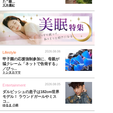
た“最...
大木優紀
2026.08.06
Lifestyle
甲子園の応援強制参加に、母親が
猛クレーム「ネットで告発する」
／びっ...
トシタカマサ
2026.08.05
Entertainment
ダルビッシュの息子は182cm世界
モデル！ ラウンドガールやミス
コ...
ゆるま 小林