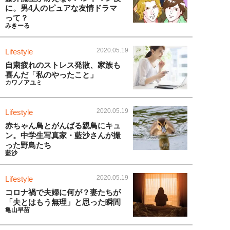
に。男4人のピュアな友情ドラマ
って？
みきーる
2020.05.19
Lifestyle
自粛疲れのストレス発散、家族も
喜んだ「私のやったこと」
カワノアユミ
2020.05.19
Lifestyle
赤ちゃん鳥とがんばる親鳥にキュ
ン。中学生写真家・藍沙さんが撮
った野鳥たち
藍沙
2020.05.19
Lifestyle
コロナ禍で夫婦に何が？妻たちが
「夫とはもう無理」と思った瞬間
亀山早苗