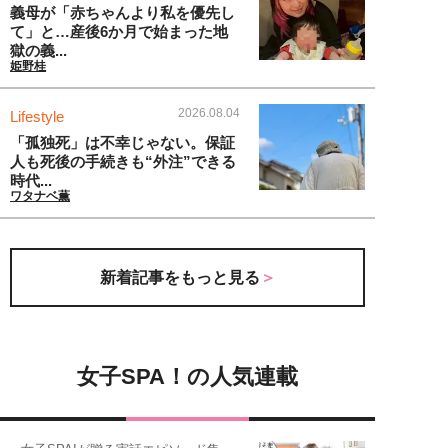
義母が「赤ちゃんより私を優先し
て」と…産後6か月で始まった地
獄の義...
姫野桂
2026.08.04
Lifestyle
「孤独死」は不幸じゃない。保証
人も死後の手続きも“外注”できる
時代...
ワタナベ薫
新着記事をもっと見る
女子SPA！の人気連載