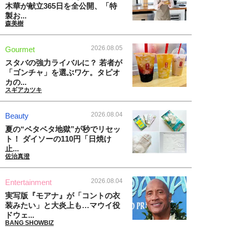
木華が献立365日を全公開、「特
製お...
森美樹
2026.08.05
Gourmet
スタバの強力ライバルに？ 若者が
「ゴンチャ」を選ぶワケ。タピオ
カの...
スギアカツキ
2026.08.04
Beauty
夏の“ベタベタ地獄”が秒でリセッ
ト！ ダイソーの110円「日焼け
止...
佐治真澄
2026.08.04
Entertainment
実写版『モアナ』が「コントの衣
装みたい」と大炎上も…マウイ役
ドウェ...
BANG SHOWBIZ