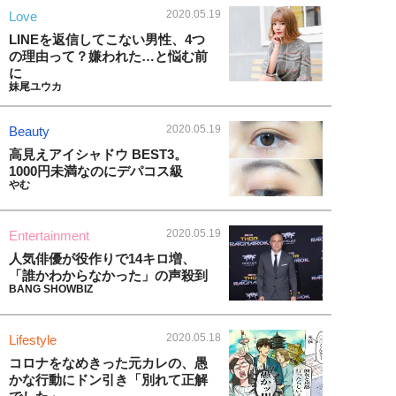
2020.05.19
Love
LINEを返信してこない男性、4つ
の理由って？嫌われた…と悩む前
に
妹尾ユウカ
2020.05.19
Beauty
高見えアイシャドウ BEST3。
1000円未満なのにデパコス級
やむ
2020.05.19
Entertainment
人気俳優が役作りで14キロ増、
「誰かわからなかった」の声殺到
BANG SHOWBIZ
2020.05.18
Lifestyle
コロナをなめきった元カレの、愚
かな行動にドン引き「別れて正解