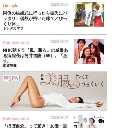
2026.08.05
Lifestyle
同僚の結婚式に行ったら彼氏にバ
ッタリ！偶然が招いた縁？／びっ
くり体...
トシタカマサ
2026.08.05
Entertainment
NHK朝ドラ『風、薫る』の威厳あ
る病院長は筒井道隆（55）。『あ
す...
加賀谷健
2026.08.05
Entertainment
「ほぼ自炊」って驚き！女優・黒