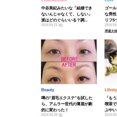
中谷美紀みたいな「結婚でき
ゴール
ないんじゃなくて、しない」
な男性
派はどのぐらいいる？調...
リフ5
2016.04.21
2016.04
堺屋大
Beauty
Lifesty
噂の“眉毛エクステ”を試した
「もう
ら、アムラー世代の薄眉が劇
喫茶で
的に変わった！
ぶやい
2016.04.20
2016.04