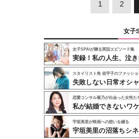
1
2
女子
女子SPA!が贈る実話エピソード集
実録！私の人生、泣き
スタイリスト角 佑宇子のファッショ
失敗しない日常オシ
恋愛コンサル菊乃が出会った女性た
私が結婚できないワ
宇垣美里が映画への想いを綴る
宇垣美里の沼落ちシ