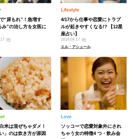
y
Lifestyle
で“尿もれ”！急増す
4/17から仕事や恋愛にトラブ
るみ”の治し方を女医に
ルが起きやすくなる!? 【12星
座占い】
.17
2016.04.17
エル・アシュール
et
Love
白米は混ぜちゃダメ！
ソッコーで恋愛対象外にされ
い」のは炊き方が原因
ちゃう女の特徴4 つ・飲み会