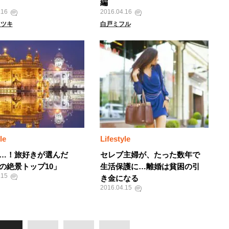
編
.16
2016.04.16
カツキ
白戸ミフル
le
Lifestyle
…！旅好きが選んだ
セレブ主婦が、たった数年で
の絶景トップ10」
生活保護に…離婚は貧困の引
.15
き金になる
2016.04.15