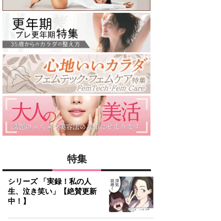
特集
シリーズ 「実録！私の人
生、泣き笑い」【絶賛更新
中！】