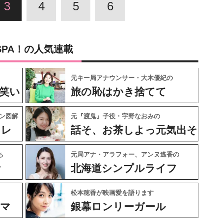
3
4
5
6
SPA！の人気連載
元キー局アナウンサー・大木優紀の
笑い
旅の恥はかき捨てて
ン図解
元『渡鬼』子役・宇野なおみの
ャレ
話そ、お茶しよっ元気出そ
ち
元局アナ・アラフォー、アンヌ遙香の
ケ
北海道シンプルライフ
松本穂香が映画愛を語ります
ネマ
銀幕ロンリーガール