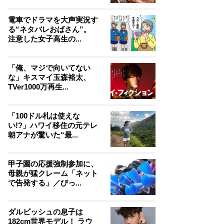
電車でドラマを大声実況す
る“ネタバレおばさん”。
注意した女子高生の...
「俺、マジで向いてない
な」キスマイ玉森裕太、
TVer1000万再生...
「100ドル札は使えな
い!?」ハワイ移住の元テレ
朝アナが驚いた“最...
甲子園の応援強制参加に、
母親が猛クレーム「ネット
で告発する」／びっ...
ダルビッシュの息子は
182cm世界モデル！ ラウ