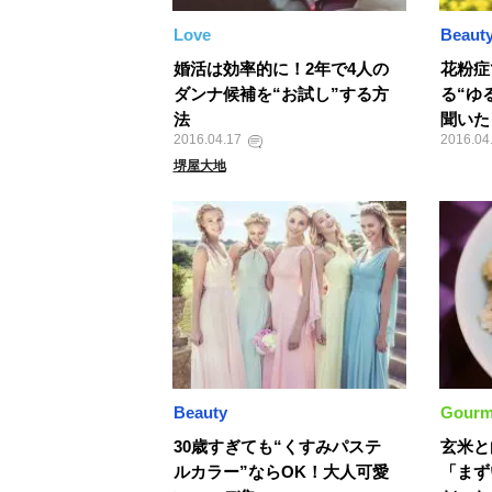
Love
Beaut
婚活は効率的に！2年で4人の
花粉症
ダンナ候補を“お試し”する方
る“ゆ
法
聞いた
2016.04.17
2016.04
堺屋大地
Beauty
Gourm
30歳すぎても“くすみパステ
玄米と
ルカラー”ならOK！大人可愛
「まず