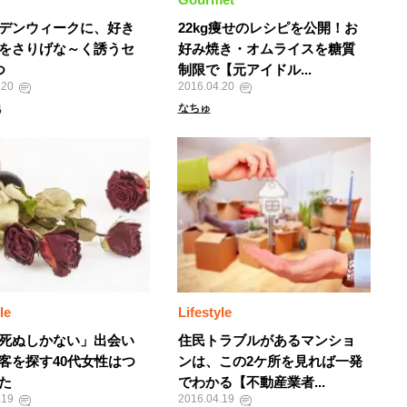
デンウィークに、好き
22kg痩せのレシピを公開！お
をさりげな～く誘うセ
好み焼き・オムライスを糖質
つ
制限で【元アイドル...
.20
2016.04.20
地
なちゅ
le
Lifestyle
死ぬしかない」出会い
住民トラブルがあるマンショ
客を探す40代女性はつ
ンは、この2ケ所を見れば一発
た
でわかる【不動産業者...
.19
2016.04.19