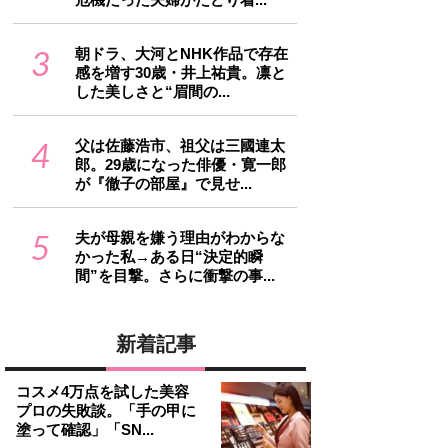
3
朝ドラ、大河とNHK作品で存在
感を増す30歳・井上祐貴。凛と
した美しさと“眉間の...
4
父は佐藤浩市、祖父は三國連太
郎。29歳になった俳優・寛一郎
が『徹子の部屋』で見せ...
5
夫が母親を嫌う理由がわからな
かった私→ある日“決定的瞬
間”を目撃。さらに衝撃の事...
新着記事
コスメ4万点を試した美容
プロの失敗談。「手の甲に
塗って確認」「SN...