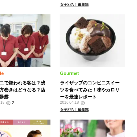
女子SPA！編集部
le
Gourmet
ニで嫌われる客は？残
ライザップのコンビニスイー
方巻きはどうなる？店
ツを食べてみた！味やカロリ
暴露
ーを最速レポート
.18
2016.04.18
女子SPA！編集部