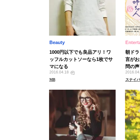
Beauty
Entert
1000円以下でも良品アリ！ワ
朝ドラ
ッフルカットソーなら1枚でサ
言がお
マになる
問の声
2016.04.18
2016.04
MB
スナイ